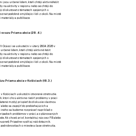
ní jsou určené lidem, kteří chtějí aktivněřešit
y na aktivity v regionu nebo se chtějí do
tějí diskutovat o tématech spojených s
nat podobně smýšlející lidi z okolí. Na místě
 materiály a publikace.
 svazu Priama akcia (28. 4.)
i Ocásci se uskuteční v úterý 28.04. 2026 v
 určené lidem, kteří chtějí aktivně řešit
y na aktivity v regionu nebo se chtějí do
tějí diskutovat o tématech spojených s
nat podobně smýšlející lidi z okolí. Na místě
 materiály a publikace.
zu Priama akcia v Košiciach (18.3.)
a v Košiciach uskutoční otvorené stretnutie.
í, ktorí chcú aktívne riešiť problémy v práci
platené mzdy), prispieť do diskusie vlastnou
alebo sa zapojiť do prebiehajúcich a
 iného sa budeme rozprávať napríklad o
rípadoch problémov v práci, a o plánovaných
de. Ak chceš prísť, kontaktuj nás cez
FB
alebo
up.net). Prípadne
vyplň aj náš dotazník
.
odrobnostiach o mieste a čase stretnutia.