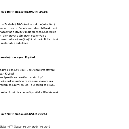
 svazu Priama akcia (10. 14. 2025)
 na Základně Tři Ocásci se uskuteční v úterý
é setkání jsou určené lidem, kteří chtějí aktivně
 nápady na aktivity v regionu nebo se chtějí do
tějí diskutovat o tématech spojených s
nat podobně smýšlející lidi z okolí. Na místě
 materiály a publikace.
arodějnice a pan Kryštof
o Brna, kde se v Sibiři uskuteční představení
pan Kryštof.
 ve Španělsku prostřednictvím čtyř
ické církve, justice, represivního aparátu a
odějnice s nimi bojuje – ale podaří se jí svou
tické loutkové divadlo ze Španělska. Představení
í svazu Priama akcia (23.9.2025)
ákladně Tři Ocásci se uskuteční ve uterý