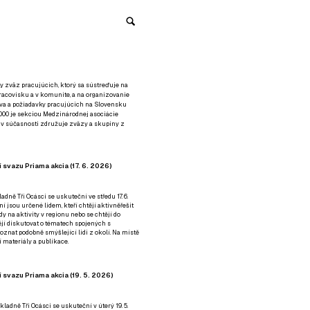
y zväz pracujúcich, ktorý sa sústreďuje na
racovisku a v komunite, a na organizovanie
áva a požiadavky pracujúcich na Slovensku
2000 je sekciou Medzinárodnej asociácie
á v súčasnosti združuje zväzy a skupiny z
 svazu Priama akcia (17. 6. 2026)
adně Tři Ocásci se uskuteční ve středu 17. 6.
ní jsou určené lidem, kteří chtějí aktivněřešit
y na aktivity v regionu nebo se chtějí do
tějí diskutovat o tématech spojených s
nat podobně smýšlející lidi z okolí. Na místě
 materiály a publikace.
 svazu Priama akcia (19. 5. 2026)
ladně Tři Ocásci se uskuteční v úterý 19. 5.