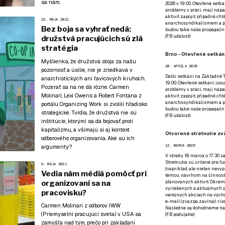
sa nám
.
2026 v 19:00. Otevřené setká
problémy v práci, mají nápad
aktivit zapojit, případně ch
22. MÁJA 2021
anarchosyndikalismem a poz
Bez boja sa vyhrať nedá:
budou také naše propagační
(
FB událost
)
družstvá pracujúcich sú zlá
stratégia
Brno - Otevřené setkání
Myšlienka, že družstvá stoja za našu
20. APRÍLA 2026
pozornosť a úsilie, nie je zriedkavá v
Další setkání na Základně Tř
anarchistických ani ľavicových kruhoch.
19:00. Otevřené setkání jsou
Pozerať sa na ne dá rôzne. Carmen
problémy v práci, mají nápad
Molinari, Lexi Owens a Robert Fontana z
aktivit zapojit, případně ch
anarchosyndikalismem a poz
portálu Organizing Work si zvolili hľadisko
budou také naše propagační
strategické. Tvrdia, že družstvá nie sú
(
FB událost
)
inštitúcie, ktorými sa dá bojovať proti
kapitalizmu, a všímajú si aj kontext
Otvorené stretnutie zvä
odborového organizovania. Aké sú ich
argumenty?
12. MARCA 2026
V stredu 18. marca o 17:30 s
Stretnutia sú určené pre ľud
9. MÁJA 2021
(napríklad, ale nielen nevy
Vedia nám médiá pomôcť pri
témou, návrhom na činnosť 
organizovaní sa na
plánovaných aktivít. Okrem
vyriešených a aktuálnych p
pracovisku?
verejných akciach na výcho
e-mail (zvazpa zavináč rise
Carmen Molinari z odborov IWW
Následne sa dohodneme na p
(Priemyselní pracujúci sveta) v USA sa
(
FB podujatie
)
zamýšľa nad tým, prečo pri zakladaní