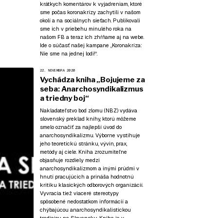
krátkych komentárov k vyjadreniam, ktoré
sme počas koronakrízy zachytili v našom
okolí a na sociálnych sieťach. Publikovali
sme ich v priebehu minulého roka na
našom FB a teraz ich zhŕňame aj na webe.
Ide o súčasť našej kampane
„Koronakríza:
Nie sme na jednej lodi!“
.
22. NOVEMBRA 2020
Vychádza kniha „Bojujeme za
seba: Anarchosyndikalizmus
a triedny boj“
Nakladateľstvo bod zlomu (NBZ) vydáva
slovenský preklad knihy, ktorú môžeme
smelo označiť za najlepší úvod do
anarchosyndikalizmu. Výborne vystihuje
jeho teoretickú stránku, vývin, prax,
metódy aj ciele. Kniha zrozumiteľne
objasňuje rozdiely medzi
anarchosyndikalizmom a inými prúdmi v
hnutí pracujúcich a prináša hodnotnú
kritiku klasických odborových organizácií.
Vyvracia tiež viaceré stereotypy
spôsobené nedostatkom informácií a
chýbajúcou anarchosyndikalistickou