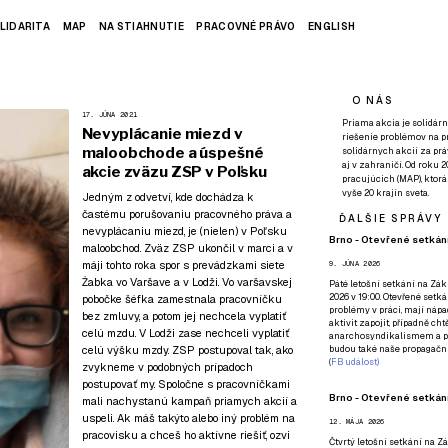
LIDARITA
MAP
NA STIAHNUTIE
PRACOVNÉ PRÁVO
ENGLISH
O NÁS
17. JÚNA 2021
Priama akcia je solidárn
Nevyplácanie miezd v
riešenie problémov na p
maloobchode a úspešné
solidárnych akcií za pr
aj v zahraničí. Od roku 
akcie zväzu ZSP v Poľsku
pracujúcich (MAP), ktor
vyše 20 krajín sveta.
Jedným z odvetví, kde dochádza k
častému porušovaniu pracovného práva a
ĎALŠIE SPRÁVY
nevyplácaniu miezd, je (nielen) v Poľsku
Brno - Otevřené setkání
maloobchod. Zväz ZSP ukončil v marci a v
máji tohto roka spor s prevádzkami siete
9. JÚNA 2026
Żabka vo Varšave a v Lodži. Vo varšavskej
Páté
letošní setkání na Zákl
2026 v 19:00. Otevřené setká
pobočke šéfka zamestnala pracovníčku
problémy v práci, mají nápad
bez zmluvy, a potom jej nechcela vyplatiť
aktivit zapojit, případně ch
celú mzdu. V Lodži zase nechceli vyplatiť
anarchosyndikalismem a poz
celú výšku mzdy. ZSP postupoval tak, ako
budou také naše propagační
(
FB událost
)
zvykneme v podobných prípadoch
postupovať my. Spoločne s pracovníčkami
Brno - Otevřené setkání
mali nachystanú kampaň priamych akcií a
uspeli. Ak máš takýto alebo iný problém na
12. MÁJA 2026
pracovisku a chceš ho aktívne riešiť,
ozvi
Čtvrtý
letošní setkání na Zák