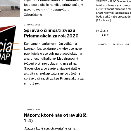
23.9.2025 v 19:00. Otevřené 
federace
alebo (s nemilou prirážkou) aj v
řešit problémy v práci, mají
aktivit zapojit, případně ch
slovenských kníhkupectvách.
anarchosyndikalismem a poz
Odporúčame.
budou také naše propagační
(
FB událost
)
9. MARCA 2021
Správa o činnosti zväzu
ĎALŠIE >>
TAGY
Priama akcia za rok 2020
Kampane k parlamentným voľbám a
covid-19
Problémy v práci
koronakríze, solidárne aktivity, dve nové
publikácie o sporoch na pracoviskách a
anarchosyndikalizme, Medzinárodný
týždeň proti nevyplácaniu miezd na
Slovensku a vo svete a viaceré ďalšie
aktivity si zrekapitulujeme vo výročnej
správe o činnosti zväzu Priama akcia za
minulý rok.
6. MARCA 2021
Názory, ktoré nás otravujú (č.
1-4)
„Názory, ktoré nás otravujú“ je séria