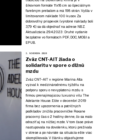
tradíciou na Slovensku. Kniha je v
šikovnom formáte 11x18 cm so špeciálnym
farebným prebalom a má 198 strán. Vyšla v
limitovanom náklade 100 kusov. Za
dobrovoľný príspevok (výrobné náklady boli
3,79 €) sa dá objednať na adrese NBZ.
Aktualizácia 29.4.2023:
Druhé vydanie
bezplatne vo formátoch
PDF
,
DOC
,
MOBI
a
EPUB
.
3. NOVEMBRA 2020
Zväz CNT-AIT žiada o
solidaritu v spore o dlžnú
mzdu
Zväz CNT-AIT v regióne Marina Alta
vyzval k medzinárodnému týždňu na
podporu sporu o nevyplatenú mzdu s
firmou prenajímajúcou luxusnú vilu The
Adelante House. Ešte v decembri 2019
firma bez upozornenia a patričných
podkladov znížila pracovníčke Roxane
pracovný čas o 2 hodiny denne, čo sa malo
odraziť aj na nižšej mzde. V tom čase práve
nastupovala na dovolenku, ktorú prežívala
v strese a po návrate sa situácia ešte viac
skomplikovala. V článku objasňujeme