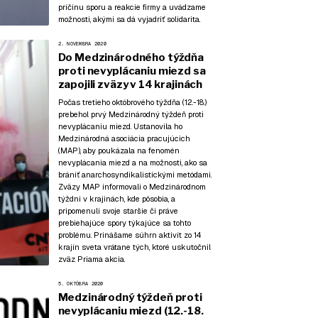
príčinu sporu a reakcie firmy a uvádzame
možnosti, akými sa dá vyjadriť solidarita.
2. NOVEMBRA 2020
Do Medzinárodného týždňa
proti nevyplácaniu miezd sa
zapojili zväzy v 14 krajinách
Počas tretieho októbrového týždňa (12.-18.)
prebehol prvý Medzinárodný týždeň proti
nevyplácaniu miezd. Ustanovila ho
Medzinárodná asociácia pracujúcich
(MAP), aby poukázala na fenomén
nevyplácania miezd a na možnosti, ako sa
brániť anarchosyndikalistickými metódami.
Zväzy MAP informovali o Medzinárodnom
týždni v krajinách, kde pôsobia, a
pripomenuli svoje staršie či práve
prebiehajúce spory týkajúce sa tohto
problému. Prinášame súhrn aktivít zo 14
krajín sveta vrátane tých, ktoré uskutočnil
zväz Priama akcia.
5. OKTÓBRA 2020
Medzinárodný týždeň proti
nevyplácaniu miezd (12.-18.