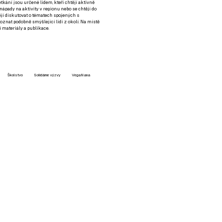
setkání jsou určené lidem, kteří chtějí aktivně
 nápady na aktivity v regionu nebo se chtějí do
tějí diskutovat o tématech spojených s
nat podobně smýšlející lidi z okolí. Na místě
 materiály a publikace.
Školstvo
Solidárne výzvy
VegaNana