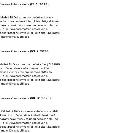
 svazu Priama akcia (12. 3. 2026)
kladně Tři Ocásci se uskuteční ve čtvrtek
é setkání jsou určené lidem, kteří chtějí aktivně
 nápady na aktivity v regionu nebo se chtějí do
tějí diskutovat o tématech spojených s
nat podobně smýšlející lidi z okolí. Na místě
 materiály a publikace.
 svazu Priama akcia (03. 2. 2026)
ladně Tři Ocásci se uskuteční v úterý 3. 2. 2026
ou určené lidem, kteří chtějí aktivně řešit
y na aktivity v regionu nebo se chtějí do
tějí diskutovat o tématech spojených s
nat podobně smýšlející lidi z okolí. Na místě
 materiály a publikace.
 svazu Priama akcia (08. 12. 2025)
 Základně Tři Ocásci se uskuteční v ponděli 8.
etkání jsou určené lidem, kteří chtějí aktivně
 nápady na aktivity v regionu nebo se chtějí do
tějí diskutovat o tématech spojených s
nat podobně smýšlející lidi z okolí. Na místě
 materiály a publikace.