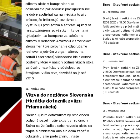
odborov alebo v kampaniach za
Brno - Otevřené setkání
dosiahnutie požiadaviek pracujúcich nie
27. FEBRUÁRA 2026
je dobré spoliehať sa na médiá, a to aj v
Druhý letošní setkání na Zá
prípade, že informujú pozitívne a
12.03. 2026 v 19:00. Otevřen
vystupujú proti šéfom a šéfkam. Aj keď sa
řešit problémy v práci, mají
nestotožňujeme so všetkými tvrdeniami
aktivit zapojit, případně ch
anarchosyndikalismem a poz
týkajúcimi sa kampane za založenie
budou také naše propagační
odborov v skladoch Amazonu v americkom
(
FB událost
)
Bessemeri (
pre porovnanie odporúčame
rozhovor s jedným z organizátorov na
Brno - Otevřené setkání
portáli Labornotes
), všeobecne ide o cenné
postrehy, ktoré v našich podmienkach stoja
21. JANUÁRA 2026
za úvahu napríklad v súvislosti so
První letošní setkání na Zák
v 19:00. Otevřené setkání js
štrajkami v školstve, obzvlášť na jeseň
problémy v práci, mají nápad
2016.
aktivit zapojit, případně ch
anarchosyndikalismem a poz
budou také naše propagační
30. APRÍLA 2021
(
FB událost
)
Výzva do regiónov Slovenska
(+krátky dotazník zväzu
Brno - Otevřené setkání
Priama akcia)
26. NOVEMBRA 2025
Nasledujúcim dotazníkom by sme chceli
Poslední letošní setkání na
podporiť rozbehnutie aktivít v regiónoch.
12. 2025 v 19:00. Otevřené s
Stáva sa, že ľudia o sebe nevedia alebo sa
řešit problémy v práci, mají
aktivit zapojit, případně ch
trápia s problémom, ako s niečím začať. V
anarchosyndikalismem a poz
dotazníku sme preto zhrnuli naše
budou také naše propagační