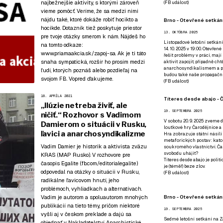
najbežnejšie aktivity, s ktorými zároveň
(
FB událost
)
vieme pomôcť. Veríme, že sa medzi nimi
nájdu také, ktoré dokáže robiť hocikto a
Brno - Otevřené setkání
hocikde. Dotazník tiež poskytuje priestor
13. OKTÓBRA 2025
pre tvoje otázky smerom k nám. Nájdeš ho
Listopadové letošní setkání
na tomto odkaze:
14. 10. 2025 v 19:00. Otevřen
www.priamaakcia.sk/zapoj-sa
. Ak je ti táto
řešit problémy v práci, mají
snaha sympatická, rozšír ho prosím medzi
aktivit zapojit, případně ch
anarchosyndikalismem a poz
ľudí, ktorých poznáš alebo pozdieľaj na
budou také naše propagační
svojom FB. Vopred ďakujeme.
(
FB událost
)
18. APRÍLA 2021
Títeres desde abajo - Č
„Ilúzie netreba živiť, ale
19. SEPTEMBRA 2025
ničiť.“ Rozhovor s Vadimom
V sobotu 20. 9. 2025 zveme d
Damierom o situácii v Rusku,
loutkové hry Čarodějnice a 
ľavici a anarchosyndikalizme
Hra zobrazuje státní násilí
metaforických postav: katol
Vadim Damier je historik a aktivista zväzu
soukromého vlastnictví. Čar
svobodu uhájit?
KRAS (MAP Rusko). V rozhovore pre
Títeres desde abajo je poli
časopis Egalite (fb.com/editorialegalite)
je (téměř) beze zlov.
odpovedal na otázky o situácii v Rusku,
(
FB událost
)
radikálne ľavicovom hnutí, jeho
problémoch, vyhliadkach a alternatívach.
Brno - Otevřené setkán
Vadim je autorom a spoluautorom mnohých
publikácií na tieto témy, pričom niektoré
19. SEPTEMBRA 2025
vyšli aj v českom preklade a dajú sa
Sedmé letošní setkání na Z
objednať v
Nakladatelství Anarchistické