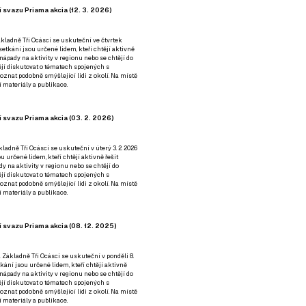
 svazu Priama akcia (12. 3. 2026)
kladně Tři Ocásci se uskuteční ve čtvrtek
é setkání jsou určené lidem, kteří chtějí aktivně
 nápady na aktivity v regionu nebo se chtějí do
tějí diskutovat o tématech spojených s
nat podobně smýšlející lidi z okolí. Na místě
 materiály a publikace.
 svazu Priama akcia (03. 2. 2026)
ladně Tři Ocásci se uskuteční v úterý 3. 2. 2026
ou určené lidem, kteří chtějí aktivně řešit
y na aktivity v regionu nebo se chtějí do
tějí diskutovat o tématech spojených s
nat podobně smýšlející lidi z okolí. Na místě
 materiály a publikace.
 svazu Priama akcia (08. 12. 2025)
 Základně Tři Ocásci se uskuteční v ponděli 8.
etkání jsou určené lidem, kteří chtějí aktivně
 nápady na aktivity v regionu nebo se chtějí do
tějí diskutovat o tématech spojených s
nat podobně smýšlející lidi z okolí. Na místě
 materiály a publikace.