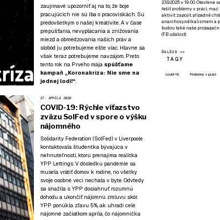
23.9.2025 v 19:00. Otevřené 
zaujímavé upozorniť aj na to, že boje
řešit problémy v práci, mají
pracujúcich nie sú iba o pracoviskách. Sú
aktivit zapojit, případně ch
anarchosyndikalismem a poz
predovšetkým o našej kreativite. A v čase
budou také naše propagační
prepúšťania, nevyplácania a znižovania
(
FB událost
)
miezd a obmedzovania našich práv a
slobôd ju potrebujeme ešte viac. Hlavne sa
ĎALŠIE >>
však teraz potrebujeme navzájom. Preto
TAGY
tento rok na Prvého mája
spúšťame
kampaň
„Koronakríza: Nie sme na
covid-19
Problémy v práci
jednej lodi!“
.
27. APRÍLA 2020
COVID-19: Rýchle víťazstvo
zväzu SolFed v spore o výšku
nájomného
Solidarity Federation (SolFed) v Liverpoole
kontaktovala študentka bývajúca v
nehnuteľnosti, ktorú prenajíma realitka
YPP Lettings. V dôsledku pandémie sa
musela vrátiť domov k rodine, no všetky
svoje osobné veci nechala v byte. Odvtedy
sa snažila s YPP dosiahnuť rozumnú
dohodu a ukončiť nájomnú zmluvu skôr.
YPP ponúkla zľavu 5%, ak uhradí celé
nájomné začiatkom apríla, čo nájomníčka