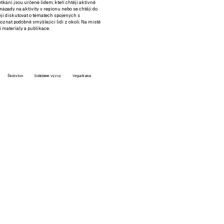
setkání jsou určené lidem, kteří chtějí aktivně
 nápady na aktivity v regionu nebo se chtějí do
tějí diskutovat o tématech spojených s
nat podobně smýšlející lidi z okolí. Na místě
 materiály a publikace.
Školstvo
Solidárne výzvy
VegaNana