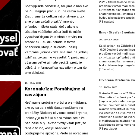
2026 v 19:00. Otevřené setká
Keď vypukla pandémia, zaujímalo nás, ako
problémy v práci, mají nápad
aktivit zapojit, případně ch
na ňu reagujú pracujúci na celom svete.
anarchosyndikalismem a poz
Zistili sme, že celkom inšpiratívne a tak
budou také naše propagační
sme o tom začali písať. V mnohých
(
FB událost
)
prípadoch išlo (a stále ide) o akcie s
účasťou väčšieho počtu ľudí, čo môže
Brno - Otevřené setkání
vyvolávať dojem, že drobné aktivity na
20. APRÍLA 2026
pracovisku sú druhoradé. V tomto
Další setkání na Základně Tř
príspevku, ktorý je súčasťou
našej
19:00. Otevřené setkání jsou
kampane „Koronakríza: Nie sme na jednej
problémy v práci, mají nápad
lodi!“
, sa pokúsime vysvetliť: 1) prečo majú
aktivit zapojit, případně ch
anarchosyndikalismem a poz
význam veľké aj malé veci, 2) prečo je
budou také naše propagační
dôležité informovať sa navzájom o tom, čo
(
FB událost
)
sme dokázali.
Otvorené stretnutie zvä
18. MÁJA 2020
12. MARCA 2026
Koronakríza: Pomáhajme si
V stredu 18. marca o 17:30 s
navzájom
Stretnutia sú určené pre ľud
(napríklad, ale nielen nevy
Keď máme problém v práci a premýšľame,
témou, návrhom na činnosť 
ako by sa dal riešiť, často narážame na
plánovaných aktivít. Okrem
prekážky. Niekedy si vieme poradiť rýchlo,
vyriešených a aktuálnych p
verejných akciach na výcho
inokedy je to ťažké alebo máme pocit, že
e-mail (zvazpa zavináč rise
nad naše sily. Takmer vždy však platí, že
Následne sa dohodneme na p
ľahšie to ide, keď je nás viac a
(
FB podujatie
)
postupujeme spoločne. Preto sa obraciame