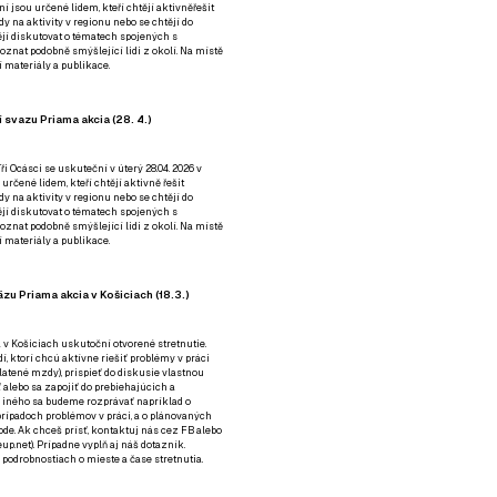
ní jsou určené lidem, kteří chtějí aktivněřešit
y na aktivity v regionu nebo se chtějí do
tějí diskutovat o tématech spojených s
nat podobně smýšlející lidi z okolí. Na místě
 materiály a publikace.
 svazu Priama akcia (28. 4.)
i Ocásci se uskuteční v úterý 28.04. 2026 v
 určené lidem, kteří chtějí aktivně řešit
y na aktivity v regionu nebo se chtějí do
tějí diskutovat o tématech spojených s
nat podobně smýšlející lidi z okolí. Na místě
 materiály a publikace.
zu Priama akcia v Košiciach (18.3.)
a v Košiciach uskutoční otvorené stretnutie.
í, ktorí chcú aktívne riešiť problémy v práci
platené mzdy), prispieť do diskusie vlastnou
alebo sa zapojiť do prebiehajúcich a
 iného sa budeme rozprávať napríklad o
rípadoch problémov v práci, a o plánovaných
de. Ak chceš prísť, kontaktuj nás cez
FB
alebo
up.net). Prípadne
vyplň aj náš dotazník
.
odrobnostiach o mieste a čase stretnutia.