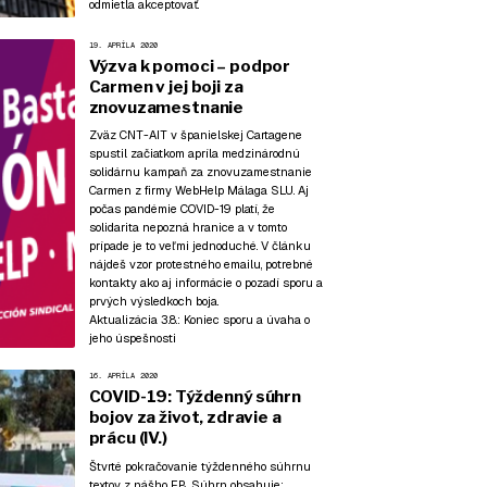
odmietla akceptovať.
19. APRÍLA 2020
Výzva k pomoci – podpor
Carmen v jej boji za
znovuzamestnanie
Zväz CNT-AIT v španielskej Cartagene
spustil začiatkom apríla medzinárodnú
solidárnu kampaň za znovuzamestnanie
Carmen z firmy WebHelp Málaga SLU. Aj
počas pandémie COVID-19 platí, že
solidarita nepozná hranice a v tomto
prípade je to veľmi jednoduché. V článku
nájdeš vzor protestného emailu, potrebné
kontakty ako aj informácie o pozadí sporu a
prvých výsledkoch boja.
Aktualizácia 3.8.:
Koniec sporu a úvaha o
jeho úspešnosti
16. APRÍLA 2020
COVID-19: Týždenný súhrn
bojov za život, zdravie a
prácu (IV.)
Štvrté pokračovanie týždenného súhrnu
textov z nášho FB. Súhrn obsahuje: