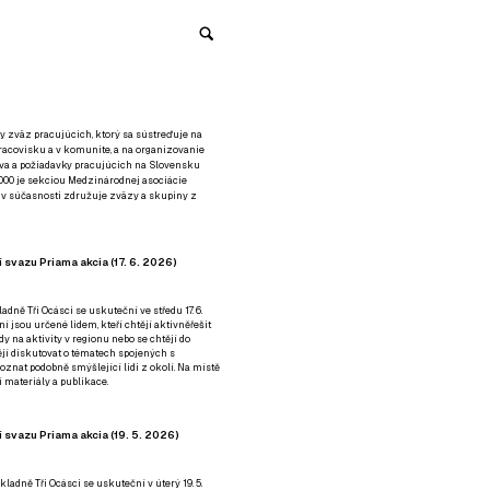
y zväz pracujúcich, ktorý sa sústreďuje na
racovisku a v komunite, a na organizovanie
áva a požiadavky pracujúcich na Slovensku
2000 je sekciou Medzinárodnej asociácie
á v súčasnosti združuje zväzy a skupiny z
 svazu Priama akcia (17. 6. 2026)
adně Tři Ocásci se uskuteční ve středu 17. 6.
ní jsou určené lidem, kteří chtějí aktivněřešit
y na aktivity v regionu nebo se chtějí do
tějí diskutovat o tématech spojených s
nat podobně smýšlející lidi z okolí. Na místě
 materiály a publikace.
 svazu Priama akcia (19. 5. 2026)
ladně Tři Ocásci se uskuteční v úterý 19. 5.