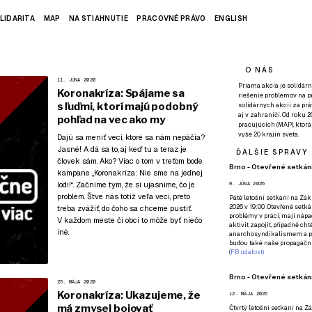
LIDARITA
MAP
NA STIAHNUTIE
PRACOVNÉ PRÁVO
ENGLISH
O NÁS
11. JÚNA 2020
Priama akcia je solidárn
Koronakríza: Spájame sa
riešenie problémov na p
s ľuďmi, ktorí majú podobný
solidárnych akcií za pr
aj v zahraničí. Od roku 
pohľad na vec ako my
pracujúcich (MAP), ktor
vyše 20 krajín sveta.
Dajú sa meniť veci, ktoré sa nám nepáčia?
Jasné! A dá sa to, aj keď tu a teraz je
ĎALŠIE SPRÁVY
človek sám. Ako? Viac o tom v treťom bode
Brno - Otevřené setkání
kampane
„Koronakríza: Nie sme na jednej
lodi!“
. Začnime tým, že si ujasníme, čo je
9. JÚNA 2026
problém. Štve nás totiž veľa vecí, preto
Páté
letošní setkání na Zákl
2026 v 19:00. Otevřené setká
treba zvážiť, do čoho sa chceme pustiť.
problémy v práci, mají nápad
V každom meste či obci to môže byť niečo
aktivit zapojit, případně ch
iné.
anarchosyndikalismem a poz
budou také naše propagační
(
FB událost
)
Brno - Otevřené setkání
25. MÁJA 2020
Koronakríza: Ukazujeme, že
12. MÁJA 2026
má zmysel bojovať
Čtvrtý
letošní setkání na Zák