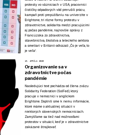
protesty vo väzniciach v USA, pracovníci
čističky odpadových vôd prerušili prácu,
kampaň proti prepúšťaniu na univerzite v
Brightone, tri rôzne formy protestu v
zdravotníctve, solidarita medzi pracujúcimi
aj počas pandémie, najnovšie správy z
Francúzska zo zdravotníctva,
stavebníctva, školstva a leteckého sektora
a smetiari v Británii odkázali „Čo je veľa, to
je veľa“.
16. APRÍLA 2020
Organizovanie sa v
zdravotníctve počas
pandémie
Nasledujúci text pochádza od člena zväzu
Solidarity Federation (SolFed), ktorý
pracuje v nemocnici v anglickom
Brightone. Doplnili sme k nemu informácie,
ktoré máme o aktuálnej situácii v
niektorých slovenských nemocniciach.
Zamýšľame sa tiež nad možnosťami
protestov v situácii, keď je v zdravotníctve
zakázané štrajkovať.