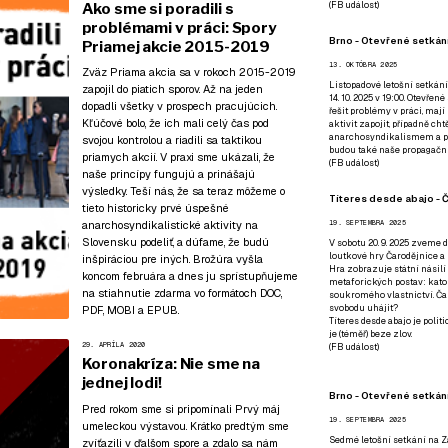
(
FB událost
)
Ako sme si poradili s
problémami v práci: Spory
Brno - Otevřené setkání
Priamej akcie 2015-2019
13. OKTÓBRA 2025
Zväz Priama akcia sa v rokoch 2015-2019
Listopadové letošní setkání
zapojil do piatich sporov. Až na jeden
14. 10. 2025 v 19:00. Otevřen
dopadli všetky v prospech pracujúcich.
řešit problémy v práci, mají
Kľúčové bolo, že ich mali celý čas pod
aktivit zapojit, případně ch
anarchosyndikalismem a poz
svojou kontrolou a riadili sa taktikou
budou také naše propagační
priamych akcií. V praxi sme ukázali, že
(
FB událost
)
naše princípy fungujú a prinášajú
výsledky. Teší nás, že sa teraz môžeme o
Títeres desde abajo - Č
tieto historicky prvé úspešné
anarchosyndikalistické aktivity na
19. SEPTEMBRA 2025
Slovensku podeliť, a dúfame, že budú
V sobotu 20. 9. 2025 zveme d
loutkové hry Čarodějnice a 
inšpiráciou pre iných. Brožúra vyšla
Hra zobrazuje státní násilí
koncom februára a dnes ju sprístupňujeme
metaforických postav: katol
na stiahnutie zdarma vo formátoch
DOC
,
soukromého vlastnictví. Čar
svobodu uhájit?
PDF
,
MOBI
a
EPUB
.
Títeres desde abajo je poli
je (téměř) beze zlov.
29. APRÍLA 2020
(
FB událost
)
Koronakríza: Nie sme na
jednej lodi!
Brno - Otevřené setkán
Pred rokom sme si pripomínali Prvý máj
19. SEPTEMBRA 2025
umeleckou výstavou
. Krátko predtým
sme
Sedmé letošní setkání na Z
zvíťazili v ďalšom spore
a zdalo sa nám