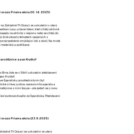
 svazu Priama akcia (10. 14. 2025)
 na Základně Tři Ocásci se uskuteční v úterý
é setkání jsou určené lidem, kteří chtějí aktivně
 nápady na aktivity v regionu nebo se chtějí do
tějí diskutovat o tématech spojených s
nat podobně smýšlející lidi z okolí. Na místě
 materiály a publikace.
arodějnice a pan Kryštof
o Brna, kde se v Sibiři uskuteční představení
pan Kryštof.
 ve Španělsku prostřednictvím čtyř
ické církve, justice, represivního aparátu a
odějnice s nimi bojuje – ale podaří se jí svou
tické loutkové divadlo ze Španělska. Představení
í svazu Priama akcia (23.9.2025)
ákladně Tři Ocásci se uskuteční ve uterý