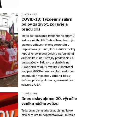
7. APRÍLA 2020
COVID-19: Týždenný súhrn
bojov za život, zdravie a
prácu (III.)
Tretie pokračovanie týždenného súhrnu
textov z nášho FB. Tretí súhrn obsahuje:
protesty zdravotníckeho personálu v
Papua-Novej Guinei, Keni a Juhoafrickej
republike, boj pracujúcich v neformálnej
ekonomike v Indii, štrajky predavačiek a
predavačov v Belgicku a situácia na
Slovensku, štrajk v textilke v Kambodži,
kampaň #100Percent za plnú mzdu pre
pracujúcich v gastre v Británii, boje v
Poľsku, príklady ako sa organizovať bez
odborov z USA.
1. APRÍLA 2020
Dnes oslavujeme 20. výročie
vzniku nášho zväzu
Teda, oslavujeme ako oslavujeme. Takto
sme si to určite nepredstavovali... Dúfame