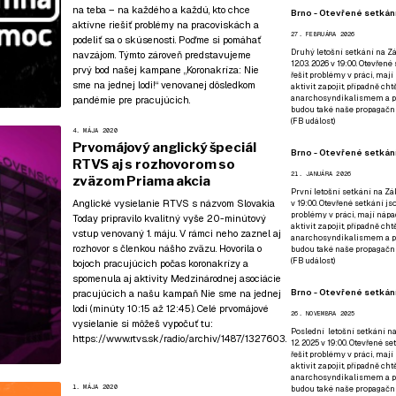
na teba – na každého a každú, kto chce
Brno - Otevřené setkání
aktívne riešiť problémy na pracoviskách a
27. FEBRUÁRA 2026
podeliť sa o skúsenosti. Poďme si pomáhať
Druhý letošní setkání na Zá
navzájom. Týmto zároveň predstavujeme
12.03. 2026 v 19:00. Otevřen
prvý bod našej kampane
„Koronakríza: Nie
řešit problémy v práci, mají
sme na jednej lodi!“
venovanej dôsledkom
aktivit zapojit, případně ch
anarchosyndikalismem a poz
pandémie pre pracujúcich.
budou také naše propagační
(
FB událost
)
4. MÁJA 2020
Prvomájový anglický špeciál
Brno - Otevřené setkání
RTVS aj s rozhovorom so
21. JANUÁRA 2026
zväzom Priama akcia
První letošní setkání na Zák
Anglické vysielanie RTVS s názvom Slovakia
v 19:00. Otevřené setkání js
problémy v práci, mají nápad
Today pripravilo kvalitný vyše 20-minútový
aktivit zapojit, případně ch
vstup venovaný 1. máju. V rámci neho zaznel aj
anarchosyndikalismem a poz
rozhovor s členkou nášho zväzu. Hovorila o
budou také naše propagační
(
FB událost
)
bojoch pracujúcich počas koronakrízy a
spomenula aj aktivity Medzinárodnej asociácie
Brno - Otevřené setkání
pracujúcich a našu kampaň Nie sme na jednej
lodi (minúty 10:15 až 12:45). Celé prvomájové
26. NOVEMBRA 2025
vysielanie si môžeš vypočuť tu:
Poslední letošní setkání na
https://www.rtvs.sk/radio/archiv/1487/1327603
.
12. 2025 v 19:00. Otevřené s
řešit problémy v práci, mají
aktivit zapojit, případně ch
anarchosyndikalismem a poz
1. MÁJA 2020
budou také naše propagační