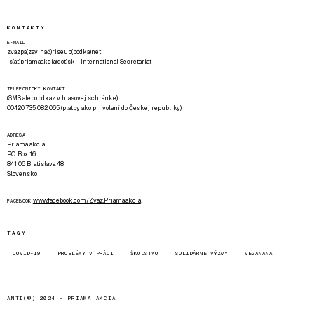
KONTAKTY
E-MAIL
zvazpa(zavináč)riseup(bodka)net
is(at)priamaakcia(dot)sk - International Secretariat
TELEFONICKÝ KONTAKT
(SMS alebo odkaz v hlasovej schránke):
00420 735 082 065 (platby ako pri volaní do Českej republiky)
ADRESA
Priama akcia
P.O. Box 16
841 06 Bratislava 48
Slovensko
www.facebook.com/Zvaz.Priama.akcia
FACEBOOK
TAGY
COVID-19
PROBLÉMY V PRÁCI
ŠKOLSTVO
SOLIDÁRNE VÝZVY
VEGANANA
ANTI(©) 2024 -
PRIAMA AKCIA