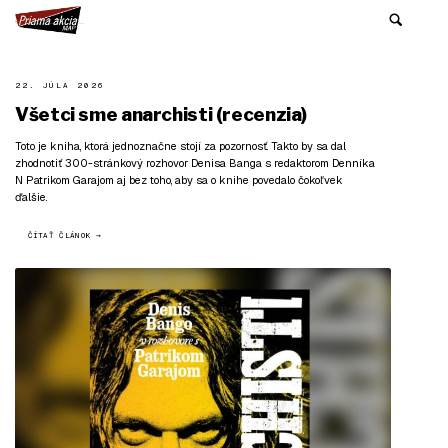
22. JÚLA 2026
Všetci sme anarchisti (recenzia)
Toto je kniha, ktorá jednoznačne stojí za pozornosť. Takto by sa dal
zhodnotiť 300-stránkový rozhovor Denisa Banga s redaktorom Denníka
N Patrikom Garajom aj bez toho, aby sa o knihe povedalo čokoľvek
ďalšie.
ČÍTAŤ ČLÁNOK →