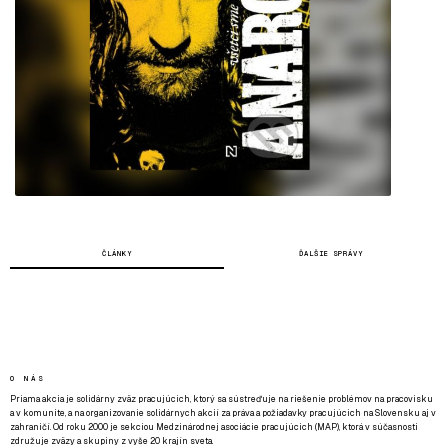
ČLÁNKY
ĎALŠIE SPRÁVY
O NÁS
Priama akcia je solidárny zväz pracujúcich, ktorý sa sústreďuje na riešenie problémov na pracovisku
a v komunite, a na organizovanie solidárnych akcií za práva a požiadavky pracujúcich na Slovensku aj v
zahraničí. Od roku 2000 je sekciou Medzinárodnej asociácie pracujúcich (MAP), ktorá v súčasnosti
združuje zväzy a skupiny z vyše 20 krajín sveta.