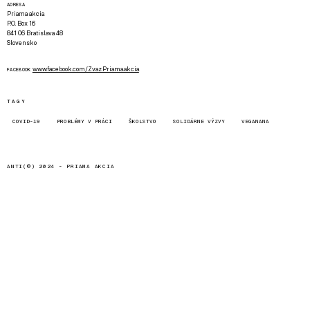
ADRESA
Priama akcia
P.O. Box 16
841 06 Bratislava 48
Slovensko
www.facebook.com/Zvaz.Priama.akcia
FACEBOOK
TAGY
COVID-19
PROBLÉMY V PRÁCI
ŠKOLSTVO
SOLIDÁRNE VÝZVY
VEGANANA
ANTI(©) 2024 -
PRIAMA AKCIA