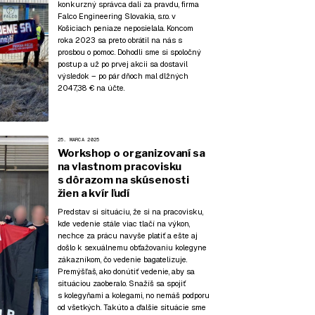
konkurzný správca dali za pravdu, firma
Falco Engineering Slovakia, s.r.o. v
Košiciach peniaze neposielala. Koncom
roka 2023 sa preto obrátil na nás s
prosbou o pomoc. Dohodli sme si spoločný
postup a už po prvej akcii sa dostavil
výsledok – po pár dňoch mal dlžných
2047,38 € na účte.
25. MARCA 2025
Workshop o organizovaní sa
na vlastnom pracovisku
s dôrazom na skúsenosti
žien a kvír ľudí
Predstav si situáciu, že si na pracovisku,
kde vedenie stále viac tlačí na výkon,
nechce za prácu navyše platiť a ešte aj
došlo k sexuálnemu obťažovaniu kolegyne
zákazníkom, čo vedenie bagatelizuje.
Premýšľaš, ako donútiť vedenie, aby sa
situáciou zaoberalo. Snažíš sa spojiť
s kolegyňami a kolegami, no nemáš podporu
od všetkých. Takúto a ďalšie situácie sme