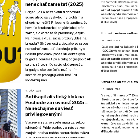
2026 v 19:00. Otevřené setká
nenechať zametať (2025)
problémy v práci, mají nápad
aktivit zapojit, případně ch
Brigáduješ a nezaplatili ti dohodnutú
anarchosyndikalismem a poz
sumu alebo sa vyskytol iný problém a
budou také naše propagační
chceš ho riešiť? Prípadne ťa zaujíma, čo
(
FB událost
)
hovorí o študentskej brigádnickej práci
zákon, ale odrádza ťa právnický jazyk?
Brno - Otevřené setkání
Najnovšia aktualizácia brožúry „Ideš na
20. APRÍLA 2026
brigádu? Skúsenosti a tipy, ako so sebou
Další setkání na Základně Tř
nenechať zametať” obsahuje príbehy o
19:00. Otevřené setkání jsou
riešení problémov počas študentských
problémy v práci, mají nápad
brigád a ponúka tipy a triky, čo (ne)robiť. Ak
aktivit zapojit, případně ch
anarchosyndikalismem a poz
sa chceš podeliť o svoju skúsenosť z
budou také naše propagační
brigády alebo pomôcť s rozšírením
(
FB událost
)
materiálov propagujúcich brožúru,
kontaktuj nás.
Otvorené stretnutie zvä
12. MARCA 2026
4. JÚLA 2025
V stredu 18. marca o 17:30 s
Antikapitalistický blok na
Stretnutia sú určené pre ľud
Pochode za rovnosť 2025 –
(napríklad, ale nielen nevy
Nenechajme sa viesť
témou, návrhom na činnosť 
plánovaných aktivít. Okrem
privilegovanými
vyriešených a aktuálnych p
verejných akciach na výcho
Viaceré mestá vo svete majú za sebou
e-mail (zvazpa zavináč rise
tohtoročné Pride pochody a nás celkom
Následne sa dohodneme na p
(
FB podujatie
)
zaujala správa nášho sesterského zväzu
ZSP z Varšavy. Na rozdiel od minulého