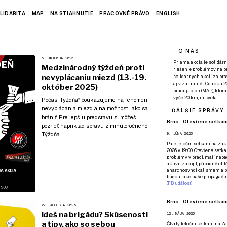
LIDARITA
MAP
NA STIAHNUTIE
PRACOVNÉ PRÁVO
ENGLISH
O NÁS
6. OKTÓBRA 2025
Priama akcia je solidárn
Medzinárodný týždeň proti
riešenie problémov na p
nevyplácaniu miezd (13.-19.
solidárnych akcií za pr
aj v zahraničí. Od roku 
október 2025)
pracujúcich (MAP), ktor
vyše 20 krajín sveta.
Počas „Týždňa“ poukazujeme na fenomén
nevyplácania miezd a na možnosti, ako sa
ĎALŠIE SPRÁVY
brániť. Pre lepšiu predstavu si môžeš
Brno - Otevřené setkání
pozrieť napríklad
správu z minuloročného
Týždňa
.
9. JÚNA 2026
Páté
letošní setkání na Zákl
2026 v 19:00. Otevřené setká
problémy v práci, mají nápad
aktivit zapojit, případně ch
anarchosyndikalismem a poz
budou také naše propagační
(
FB událost
)
Brno - Otevřené setkání
27. AUGUSTA 2025
Ideš na brigádu? Skúsenosti
12. MÁJA 2026
a tipy, ako so sebou
Čtvrtý
letošní setkání na Zák