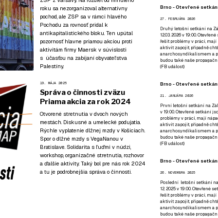
Brno - Otevřené setkání
roku sa nezorganizoval
alternatívny
pochod
, ale ZSP sa v rámci hlavého
27. FEBRUÁRA 2026
Pochodu za rovnosť pridal k
Druhý letošní setkání na Zá
antikapitalistického bloku. Ten upútal
12.03. 2026 v 19:00. Otevřen
pozornosť hlavne priamou akciou proti
řešit problémy v práci, mají
aktivit zapojit, případně ch
aktivitám firmy Maersk v súvislosti
anarchosyndikalismem a poz
s účasťou na zabíjaní obyvateľstva
budou také naše propagační
Palestíny.
(
FB událost
)
19. MÁJA 2025
Brno - Otevřené setkání
Správa o činnosti zväzu
21. JANUÁRA 2026
Priama akcia za rok 2024
První letošní setkání na Zák
v 19:00. Otevřené setkání js
Otvorené stretnutia v dvoch nových
problémy v práci, mají nápad
mestách. Diskusné a umelecké podujatia.
aktivit zapojit, případně ch
Rýchle vyplatenie dlžnej mzdy v Košiciach.
anarchosyndikalismem a poz
budou také naše propagační
Spor o dlžné mzdy s VegaNanou v
(
FB událost
)
Bratislave. Solidarita s ľuďmi v núdzi,
workshop, organizačné stretnutia, rozhovor
Brno - Otevřené setkání
a ďalšie aktivity. Taký bol pre nás rok 2024
a tu je podrobnejšia správa o činnosti.
26. NOVEMBRA 2025
Poslední letošní setkání na
12. 2025 v 19:00. Otevřené s
řešit problémy v práci, mají
aktivit zapojit, případně ch
anarchosyndikalismem a poz
budou také naše propagační