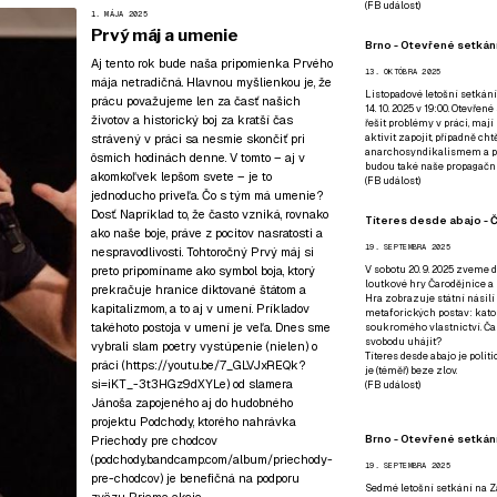
(
FB událost
)
1. MÁJA 2025
Prvý máj a umenie
Brno - Otevřené setkání
Aj tento rok bude naša pripomienka Prvého
13. OKTÓBRA 2025
mája netradičná. Hlavnou myšlienkou je, že
Listopadové letošní setkání
prácu považujeme len za časť našich
14. 10. 2025 v 19:00. Otevřen
životov a historický boj za kratší čas
řešit problémy v práci, mají
strávený v práci sa nesmie skončiť pri
aktivit zapojit, případně ch
anarchosyndikalismem a poz
ôsmich hodinách denne. V tomto – aj v
budou také naše propagační
akomkoľvek lepšom svete – je to
(
FB událost
)
jednoducho priveľa. Čo s tým má umenie?
Dosť. Napríklad to, že často vzniká, rovnako
Títeres desde abajo - Č
ako naše boje, práve z pocitov nasratosti a
19. SEPTEMBRA 2025
nespravodlivosti. Tohtoročný Prvý máj si
preto pripomíname ako symbol boja, ktorý
V sobotu 20. 9. 2025 zveme d
loutkové hry Čarodějnice a 
prekračuje hranice diktované štátom a
Hra zobrazuje státní násilí
kapitalizmom, a to aj v umení. Príkladov
metaforických postav: katol
takéhoto postoja v umení je veľa. Dnes sme
soukromého vlastnictví. Čar
svobodu uhájit?
vybrali slam poetry vystúpenie (nielen) o
Títeres desde abajo je poli
práci (
https://youtu.be/7_GLVJxREQk?
je (téměř) beze zlov.
si=iKT_-3t3HGz9dXYLe
) od slamera
(
FB událost
)
Jánoša zapojeného aj do hudobného
projektu Podchody, ktorého nahrávka
Brno - Otevřené setkán
Priechody pre chodcov
(podchody.bandcamp.com/album/priechody-
19. SEPTEMBRA 2025
pre-chodcov) je benefičná na podporu
Sedmé letošní setkání na Z