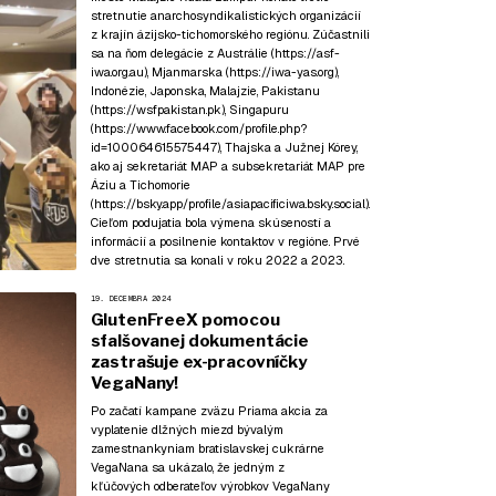
stretnutie anarchosyndikalistických organizácií
z krajín ázijsko-tichomorského regiónu. Zúčastnili
sa na ňom delegácie z Austrálie (
https://asf-
iwa.org.au
), Mjanmarska (
https://iwa-yas.org
),
Indonézie, Japonska, Malajzie, Pakistanu
(
https://wsfpakistan.pk
), Singapuru
(
https://www.facebook.com/profile.php?
id=100064615575447
), Thajska a Južnej Kórey,
ako aj sekretariát MAP a subsekretariát MAP pre
Áziu a Tichomorie
(
https://bsky.app/profile/asiapacificiwa.bsky.social
).
Cieľom podujatia bola výmena skúseností a
informácií a posilnenie kontaktov v regióne. Prvé
dve stretnutia sa konali v roku
2022
a
2023
.
19. DECEMBRA 2024
GlutenFreeX pomocou
sfalšovanej dokumentácie
zastrašuje ex-pracovníčky
VegaNany!
Po začatí kampane zväzu Priama akcia za
vyplatenie dlžných miezd bývalým
zamestnankyniam bratislavskej cukrárne
VegaNana sa ukázalo, že jedným z
kľúčových odberateľov výrobkov VegaNany