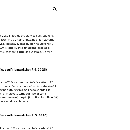
y zväz pracujúcich, ktorý sa sústreďuje na
racovisku a v komunite, a na organizovanie
áva a požiadavky pracujúcich na Slovensku
2000 je sekciou Medzinárodnej asociácie
á v súčasnosti združuje zväzy a skupiny z
 svazu Priama akcia (17. 6. 2026)
adně Tři Ocásci se uskuteční ve středu 17. 6.
ní jsou určené lidem, kteří chtějí aktivněřešit
y na aktivity v regionu nebo se chtějí do
tějí diskutovat o tématech spojených s
nat podobně smýšlející lidi z okolí. Na místě
 materiály a publikace.
 svazu Priama akcia (19. 5. 2026)
ladně Tři Ocásci se uskuteční v úterý 19. 5.