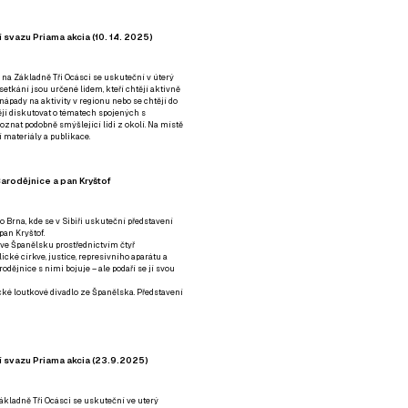
 svazu Priama akcia (10. 14. 2025)
 na Základně Tři Ocásci se uskuteční v úterý
é setkání jsou určené lidem, kteří chtějí aktivně
 nápady na aktivity v regionu nebo se chtějí do
tějí diskutovat o tématech spojených s
nat podobně smýšlející lidi z okolí. Na místě
 materiály a publikace.
arodějnice a pan Kryštof
o Brna, kde se v Sibiři uskuteční představení
pan Kryštof.
 ve Španělsku prostřednictvím čtyř
ické církve, justice, represivního aparátu a
odějnice s nimi bojuje – ale podaří se jí svou
tické loutkové divadlo ze Španělska. Představení
í svazu Priama akcia (23.9.2025)
ákladně Tři Ocásci se uskuteční ve uterý