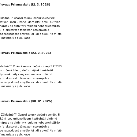
 svazu Priama akcia (12. 3. 2026)
kladně Tři Ocásci se uskuteční ve čtvrtek
é setkání jsou určené lidem, kteří chtějí aktivně
 nápady na aktivity v regionu nebo se chtějí do
tějí diskutovat o tématech spojených s
nat podobně smýšlející lidi z okolí. Na místě
 materiály a publikace.
 svazu Priama akcia (03. 2. 2026)
ladně Tři Ocásci se uskuteční v úterý 3. 2. 2026
ou určené lidem, kteří chtějí aktivně řešit
y na aktivity v regionu nebo se chtějí do
tějí diskutovat o tématech spojených s
nat podobně smýšlející lidi z okolí. Na místě
 materiály a publikace.
 svazu Priama akcia (08. 12. 2025)
 Základně Tři Ocásci se uskuteční v ponděli 8.
etkání jsou určené lidem, kteří chtějí aktivně
 nápady na aktivity v regionu nebo se chtějí do
tějí diskutovat o tématech spojených s
nat podobně smýšlející lidi z okolí. Na místě
 materiály a publikace.