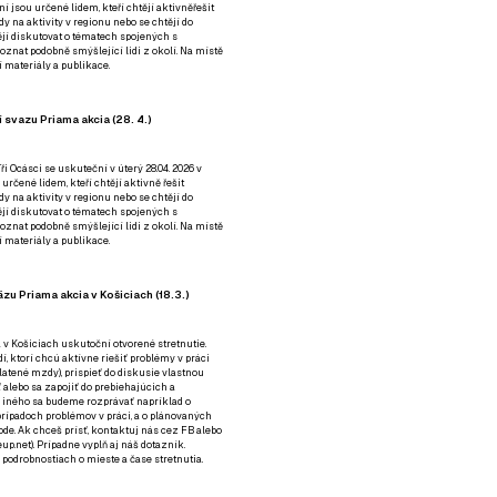
ní jsou určené lidem, kteří chtějí aktivněřešit
y na aktivity v regionu nebo se chtějí do
tějí diskutovat o tématech spojených s
nat podobně smýšlející lidi z okolí. Na místě
 materiály a publikace.
 svazu Priama akcia (28. 4.)
i Ocásci se uskuteční v úterý 28.04. 2026 v
 určené lidem, kteří chtějí aktivně řešit
y na aktivity v regionu nebo se chtějí do
tějí diskutovat o tématech spojených s
nat podobně smýšlející lidi z okolí. Na místě
 materiály a publikace.
zu Priama akcia v Košiciach (18.3.)
a v Košiciach uskutoční otvorené stretnutie.
í, ktorí chcú aktívne riešiť problémy v práci
platené mzdy), prispieť do diskusie vlastnou
alebo sa zapojiť do prebiehajúcich a
 iného sa budeme rozprávať napríklad o
rípadoch problémov v práci, a o plánovaných
de. Ak chceš prísť, kontaktuj nás cez
FB
alebo
up.net). Prípadne
vyplň aj náš dotazník
.
odrobnostiach o mieste a čase stretnutia.