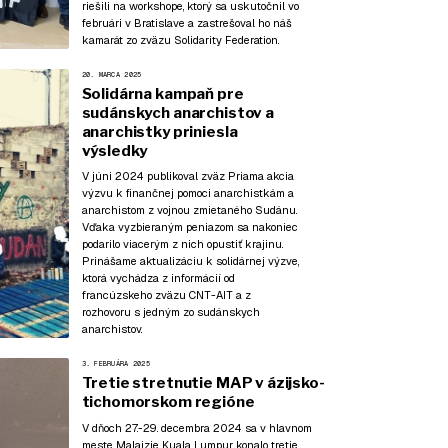
riešili na workshope, ktorý sa uskutočnil vo
februári v Bratislave a zastrešoval ho náš
kamarát zo zväzu Solidarity Federation.
20. MARCA 2025
Solidárna kampaň pre
sudánskych anarchistov a
anarchistky priniesla
výsledky
V júni 2024 publikoval zväz Priama akcia
výzvu
k finančnej pomoci anarchistkám a
anarchistom z vojnou zmietaného Sudánu.
Vďaka vyzbieraným peniazom sa nakoniec
podarilo viacerým z nich opustiť krajinu.
Prinášame aktualizáciu k solidárnej výzve,
ktorá vychádza z
informácií
od
francúzskeho zväzu CNT-AIT a z
rozhovoru
s jedným zo sudánskych
anarchistov.
3. FEBRUÁRA 2025
Tretie stretnutie MAP v ázijsko-
tichomorskom regióne
V dňoch 27.-29. decembra 2024 sa v hlavnom
meste Malajzie Kuala Lumpur konalo tretie