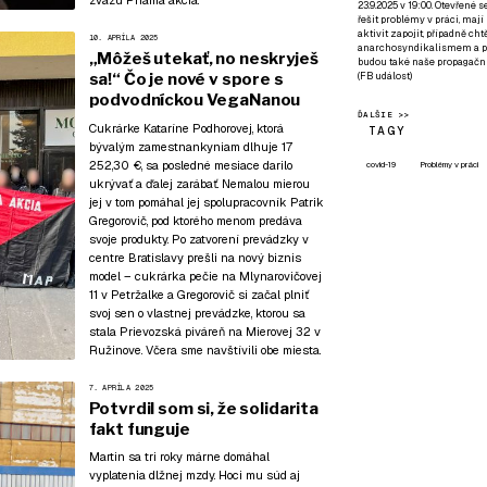
zväzu Priama akcia.
23.9.2025 v 19:00. Otevřené 
řešit problémy v práci, mají
aktivit zapojit, případně ch
10. APRÍLA 2025
anarchosyndikalismem a poz
„Môžeš utekať, no neskryješ
budou také naše propagační
sa!“ Čo je nové v spore s
(
FB událost
)
podvodníckou VegaNanou
ĎALŠIE >>
Cukrárke Kataríne Podhorovej, ktorá
TAGY
bývalým zamestnankyniam dlhuje 17
252,30 €, sa posledné mesiace darilo
covid-19
Problémy v práci
ukrývať a ďalej zarábať. Nemalou mierou
jej v tom pomáhal jej spolupracovník Patrik
Gregorovič, pod ktorého menom predáva
svoje produkty. Po zatvorení prevádzky v
centre Bratislavy prešli na nový biznis
model – cukrárka pečie na Mlynarovičovej
11 v Petržalke a Gregorovič si začal plniť
svoj sen o vlastnej prevádzke, ktorou sa
stala Prievozská piváreň na Mierovej 32 v
Ružinove. Včera sme navštívili obe miesta.
7. APRÍLA 2025
Potvrdil som si, že solidarita
fakt funguje
Martin sa tri roky márne domáhal
vyplatenia dlžnej mzdy. Hoci mu súd aj