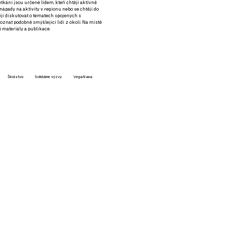
setkání jsou určené lidem, kteří chtějí aktivně
 nápady na aktivity v regionu nebo se chtějí do
tějí diskutovat o tématech spojených s
nat podobně smýšlející lidi z okolí. Na místě
 materiály a publikace.
Školstvo
Solidárne výzvy
VegaNana