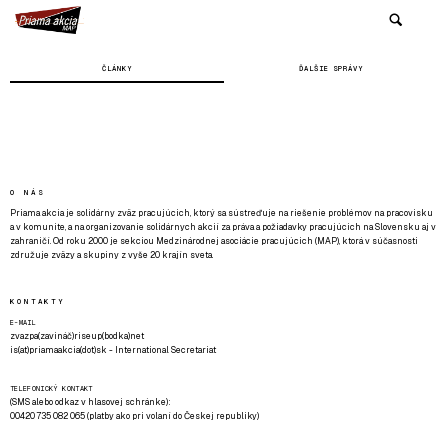
ČLÁNKY
ĎALŠIE SPRÁVY
O NÁS
Priama akcia je solidárny zväz pracujúcich, ktorý sa sústreďuje na riešenie problémov na pracovisku
a v komunite, a na organizovanie solidárnych akcií za práva a požiadavky pracujúcich na Slovensku aj v
zahraničí. Od roku 2000 je sekciou Medzinárodnej asociácie pracujúcich (MAP), ktorá v súčasnosti
združuje zväzy a skupiny z vyše 20 krajín sveta.
KONTAKTY
E-MAIL
zvazpa(zavináč)riseup(bodka)net
is(at)priamaakcia(dot)sk - International Secretariat
TELEFONICKÝ KONTAKT
(SMS alebo odkaz v hlasovej schránke):
00420 735 082 065 (platby ako pri volaní do Českej republiky)