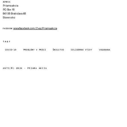
ADRESA
Priama akcia
P.O. Box 16
841 06 Bratislava 48
Slovensko
www.facebook.com/Zvaz.Priama.akcia
FACEBOOK
TAGY
COVID-19
PROBLÉMY V PRÁCI
ŠKOLSTVO
SOLIDÁRNE VÝZVY
VEGANANA
ANTI(©) 2024 -
PRIAMA AKCIA