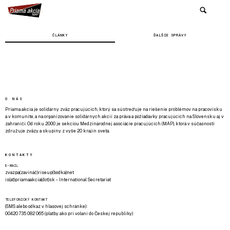
ČLÁNKY
ĎALŠIE SPRÁVY
O NÁS
Priama akcia je solidárny zväz pracujúcich, ktorý sa sústreďuje na riešenie problémov na pracovisku
a v komunite, a na organizovanie solidárnych akcií za práva a požiadavky pracujúcich na Slovensku aj v
zahraničí. Od roku 2000 je sekciou Medzinárodnej asociácie pracujúcich (MAP), ktorá v súčasnosti
združuje zväzy a skupiny z vyše 20 krajín sveta.
KONTAKTY
E-MAIL
zvazpa(zavináč)riseup(bodka)net
is(at)priamaakcia(dot)sk - International Secretariat
TELEFONICKÝ KONTAKT
(SMS alebo odkaz v hlasovej schránke):
00420 735 082 065 (platby ako pri volaní do Českej republiky)