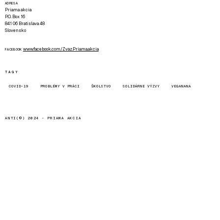
ADRESA
Priama akcia
P.O. Box 16
841 06 Bratislava 48
Slovensko
www.facebook.com/Zvaz.Priama.akcia
FACEBOOK
TAGY
COVID-19
PROBLÉMY V PRÁCI
ŠKOLSTVO
SOLIDÁRNE VÝZVY
VEGANANA
ANTI(©) 2024 -
PRIAMA AKCIA