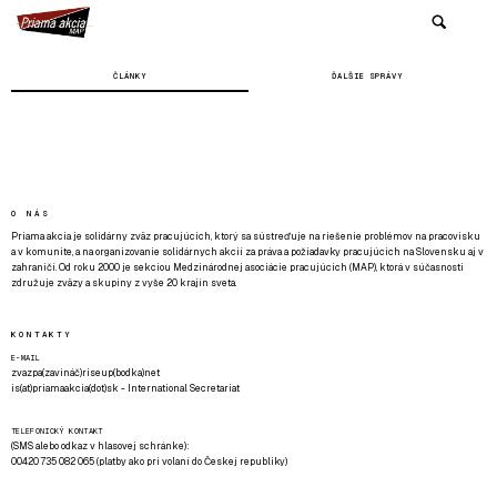
ČLÁNKY
ĎALŠIE SPRÁVY
O NÁS
Priama akcia je solidárny zväz pracujúcich, ktorý sa sústreďuje na riešenie problémov na pracovisku
a v komunite, a na organizovanie solidárnych akcií za práva a požiadavky pracujúcich na Slovensku aj v
zahraničí. Od roku 2000 je sekciou Medzinárodnej asociácie pracujúcich (MAP), ktorá v súčasnosti
združuje zväzy a skupiny z vyše 20 krajín sveta.
KONTAKTY
E-MAIL
zvazpa(zavináč)riseup(bodka)net
is(at)priamaakcia(dot)sk - International Secretariat
TELEFONICKÝ KONTAKT
(SMS alebo odkaz v hlasovej schránke):
00420 735 082 065 (platby ako pri volaní do Českej republiky)