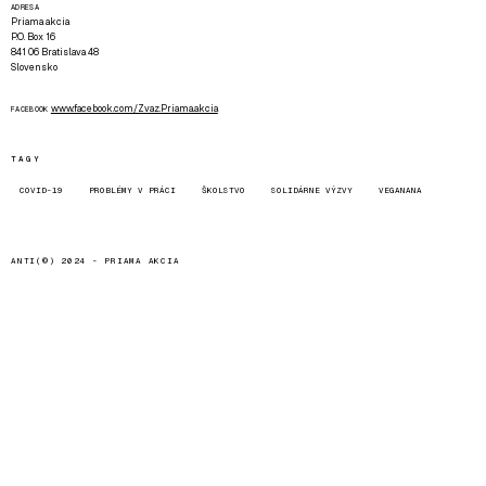
ADRESA
Priama akcia
P.O. Box 16
841 06 Bratislava 48
Slovensko
www.facebook.com/Zvaz.Priama.akcia
FACEBOOK
TAGY
COVID-19
PROBLÉMY V PRÁCI
ŠKOLSTVO
SOLIDÁRNE VÝZVY
VEGANANA
ANTI(©) 2024 -
PRIAMA AKCIA