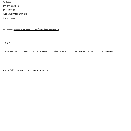
ADRESA
Priama akcia
P.O. Box 16
841 06 Bratislava 48
Slovensko
www.facebook.com/Zvaz.Priama.akcia
FACEBOOK
TAGY
COVID-19
PROBLÉMY V PRÁCI
ŠKOLSTVO
SOLIDÁRNE VÝZVY
VEGANANA
ANTI(©) 2024 -
PRIAMA AKCIA