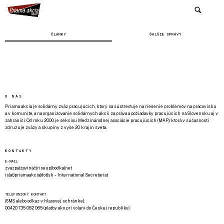
ČLÁNKY
ĎALŠIE SPRÁVY
O NÁS
Priama akcia je solidárny zväz pracujúcich, ktorý sa sústreďuje na riešenie problémov na pracovisku
a v komunite, a na organizovanie solidárnych akcií za práva a požiadavky pracujúcich na Slovensku aj v
zahraničí. Od roku 2000 je sekciou Medzinárodnej asociácie pracujúcich (MAP), ktorá v súčasnosti
združuje zväzy a skupiny z vyše 20 krajín sveta.
KONTAKTY
E-MAIL
zvazpa(zavináč)riseup(bodka)net
is(at)priamaakcia(dot)sk - International Secretariat
TELEFONICKÝ KONTAKT
(SMS alebo odkaz v hlasovej schránke):
00420 735 082 065 (platby ako pri volaní do Českej republiky)