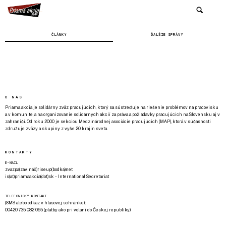
ČLÁNKY
ĎALŠIE SPRÁVY
O NÁS
Priama akcia je solidárny zväz pracujúcich, ktorý sa sústreďuje na riešenie problémov na pracovisku
a v komunite, a na organizovanie solidárnych akcií za práva a požiadavky pracujúcich na Slovensku aj v
zahraničí. Od roku 2000 je sekciou Medzinárodnej asociácie pracujúcich (MAP), ktorá v súčasnosti
združuje zväzy a skupiny z vyše 20 krajín sveta.
KONTAKTY
E-MAIL
zvazpa(zavináč)riseup(bodka)net
is(at)priamaakcia(dot)sk - International Secretariat
TELEFONICKÝ KONTAKT
(SMS alebo odkaz v hlasovej schránke):
00420 735 082 065 (platby ako pri volaní do Českej republiky)