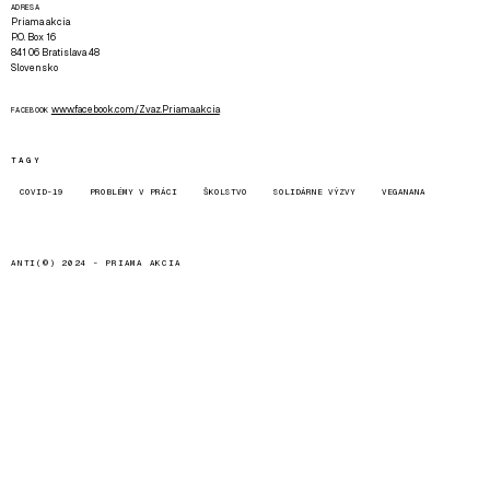
ADRESA
Priama akcia
P.O. Box 16
841 06 Bratislava 48
Slovensko
www.facebook.com/Zvaz.Priama.akcia
FACEBOOK
TAGY
COVID-19
PROBLÉMY V PRÁCI
ŠKOLSTVO
SOLIDÁRNE VÝZVY
VEGANANA
ANTI(©) 2024 -
PRIAMA AKCIA