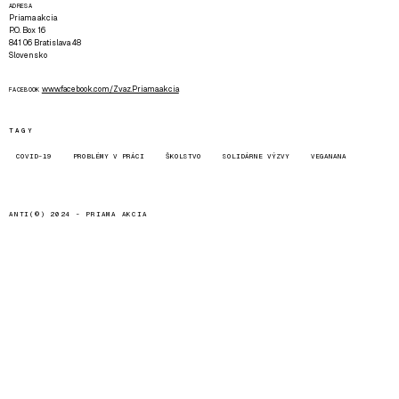
ADRESA
Priama akcia
P.O. Box 16
841 06 Bratislava 48
Slovensko
www.facebook.com/Zvaz.Priama.akcia
FACEBOOK
TAGY
COVID-19
PROBLÉMY V PRÁCI
ŠKOLSTVO
SOLIDÁRNE VÝZVY
VEGANANA
ANTI(©) 2024 -
PRIAMA AKCIA