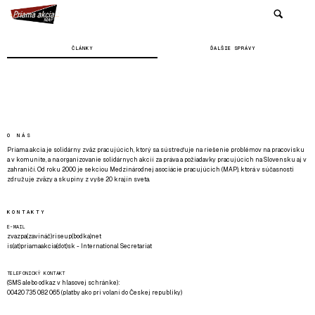
ČLÁNKY
ĎALŠIE SPRÁVY
O NÁS
Priama akcia je solidárny zväz pracujúcich, ktorý sa sústreďuje na riešenie problémov na pracovisku
a v komunite, a na organizovanie solidárnych akcií za práva a požiadavky pracujúcich na Slovensku aj v
zahraničí. Od roku 2000 je sekciou Medzinárodnej asociácie pracujúcich (MAP), ktorá v súčasnosti
združuje zväzy a skupiny z vyše 20 krajín sveta.
KONTAKTY
E-MAIL
zvazpa(zavináč)riseup(bodka)net
is(at)priamaakcia(dot)sk - International Secretariat
TELEFONICKÝ KONTAKT
(SMS alebo odkaz v hlasovej schránke):
00420 735 082 065 (platby ako pri volaní do Českej republiky)