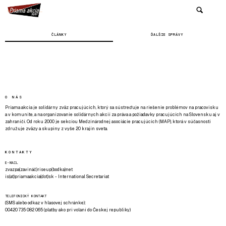
ČLÁNKY
ĎALŠIE SPRÁVY
O NÁS
Priama akcia je solidárny zväz pracujúcich, ktorý sa sústreďuje na riešenie problémov na pracovisku
a v komunite, a na organizovanie solidárnych akcií za práva a požiadavky pracujúcich na Slovensku aj v
zahraničí. Od roku 2000 je sekciou Medzinárodnej asociácie pracujúcich (MAP), ktorá v súčasnosti
združuje zväzy a skupiny z vyše 20 krajín sveta.
KONTAKTY
E-MAIL
zvazpa(zavináč)riseup(bodka)net
is(at)priamaakcia(dot)sk - International Secretariat
TELEFONICKÝ KONTAKT
(SMS alebo odkaz v hlasovej schránke):
00420 735 082 065 (platby ako pri volaní do Českej republiky)