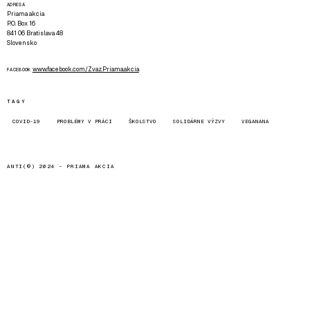
ADRESA
Priama akcia
P.O. Box 16
841 06 Bratislava 48
Slovensko
www.facebook.com/Zvaz.Priama.akcia
FACEBOOK
TAGY
COVID-19
PROBLÉMY V PRÁCI
ŠKOLSTVO
SOLIDÁRNE VÝZVY
VEGANANA
ANTI(©) 2024 -
PRIAMA AKCIA