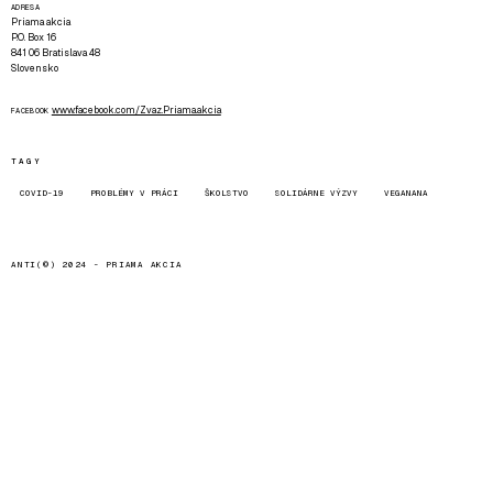
ADRESA
Priama akcia
P.O. Box 16
841 06 Bratislava 48
Slovensko
www.facebook.com/Zvaz.Priama.akcia
FACEBOOK
TAGY
COVID-19
PROBLÉMY V PRÁCI
ŠKOLSTVO
SOLIDÁRNE VÝZVY
VEGANANA
ANTI(©) 2024 -
PRIAMA AKCIA