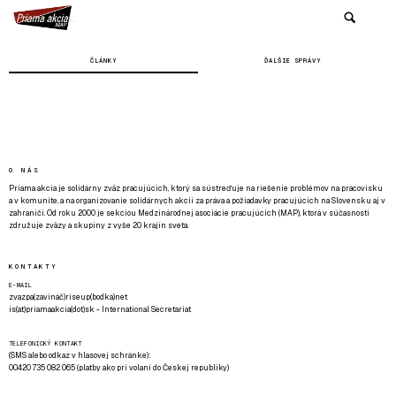
ČLÁNKY
ĎALŠIE SPRÁVY
O NÁS
Priama akcia je solidárny zväz pracujúcich, ktorý sa sústreďuje na riešenie problémov na pracovisku
a v komunite, a na organizovanie solidárnych akcií za práva a požiadavky pracujúcich na Slovensku aj v
zahraničí. Od roku 2000 je sekciou Medzinárodnej asociácie pracujúcich (MAP), ktorá v súčasnosti
združuje zväzy a skupiny z vyše 20 krajín sveta.
KONTAKTY
E-MAIL
zvazpa(zavináč)riseup(bodka)net
is(at)priamaakcia(dot)sk - International Secretariat
TELEFONICKÝ KONTAKT
(SMS alebo odkaz v hlasovej schránke):
00420 735 082 065 (platby ako pri volaní do Českej republiky)