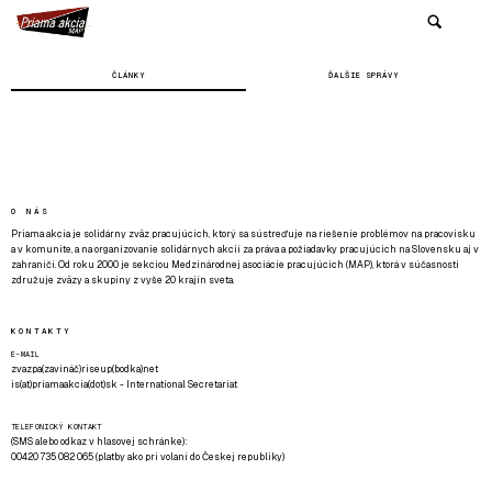
ČLÁNKY
ĎALŠIE SPRÁVY
O NÁS
Priama akcia je solidárny zväz pracujúcich, ktorý sa sústreďuje na riešenie problémov na pracovisku
a v komunite, a na organizovanie solidárnych akcií za práva a požiadavky pracujúcich na Slovensku aj v
zahraničí. Od roku 2000 je sekciou Medzinárodnej asociácie pracujúcich (MAP), ktorá v súčasnosti
združuje zväzy a skupiny z vyše 20 krajín sveta.
KONTAKTY
E-MAIL
zvazpa(zavináč)riseup(bodka)net
is(at)priamaakcia(dot)sk - International Secretariat
TELEFONICKÝ KONTAKT
(SMS alebo odkaz v hlasovej schránke):
00420 735 082 065 (platby ako pri volaní do Českej republiky)