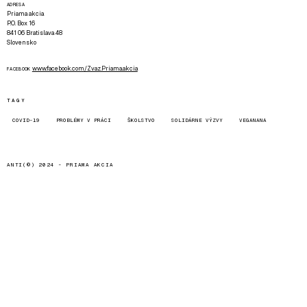
ADRESA
Priama akcia
P.O. Box 16
841 06 Bratislava 48
Slovensko
www.facebook.com/Zvaz.Priama.akcia
FACEBOOK
TAGY
COVID-19
PROBLÉMY V PRÁCI
ŠKOLSTVO
SOLIDÁRNE VÝZVY
VEGANANA
ANTI(©) 2024 -
PRIAMA AKCIA