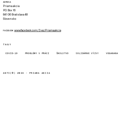
ADRESA
Priama akcia
P.O. Box 16
841 06 Bratislava 48
Slovensko
www.facebook.com/Zvaz.Priama.akcia
FACEBOOK
TAGY
COVID-19
PROBLÉMY V PRÁCI
ŠKOLSTVO
SOLIDÁRNE VÝZVY
VEGANANA
ANTI(©) 2024 -
PRIAMA AKCIA