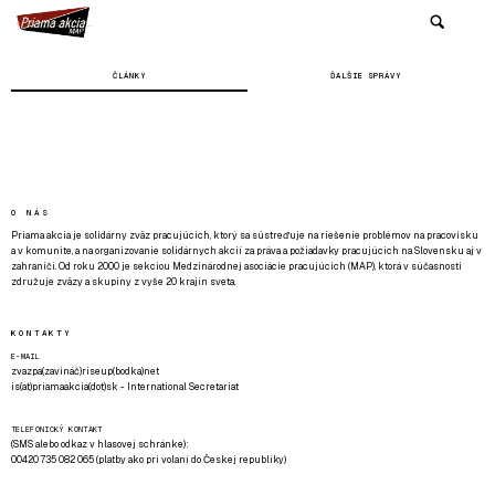
ČLÁNKY
ĎALŠIE SPRÁVY
O NÁS
Priama akcia je solidárny zväz pracujúcich, ktorý sa sústreďuje na riešenie problémov na pracovisku
a v komunite, a na organizovanie solidárnych akcií za práva a požiadavky pracujúcich na Slovensku aj v
zahraničí. Od roku 2000 je sekciou Medzinárodnej asociácie pracujúcich (MAP), ktorá v súčasnosti
združuje zväzy a skupiny z vyše 20 krajín sveta.
KONTAKTY
E-MAIL
zvazpa(zavináč)riseup(bodka)net
is(at)priamaakcia(dot)sk - International Secretariat
TELEFONICKÝ KONTAKT
(SMS alebo odkaz v hlasovej schránke):
00420 735 082 065 (platby ako pri volaní do Českej republiky)