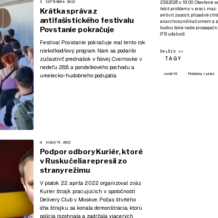
23.9.2025 v 19:00. Otevřené 
5. SEPTEMBRA 2022
řešit problémy v práci, mají
Krátka správa z
aktivit zapojit, případně ch
antifašistického festivalu
anarchosyndikalismem a poz
budou také naše propagační
Povstanie pokračuje
(
FB událost
)
Festival Povstanie pokračuje mal tento rok
niekoľkodňový program
. Nám sa podarilo
ĎALŠIE >>
TAGY
zúčastniť prednášok v Novej Cvernovke v
nedeľu 28.8. a pondelkového pochodu a
covid-19
Problémy v práci
umelecko-hudobného podujatia.
8. AUGUSTA 2022
Podpor odbory Kuriér, ktoré
v Rusku čelia represii zo
strany režimu
V piatok 22. apríla 2022 organizoval zväz
Kuriér štrajk pracujúcich v spoločnosti
Delivery Club v Moskve. Počas štvrtého
dňa štrajku sa konala demonštrácia, ktorú
polícia rozohnala a zadržala viacerých