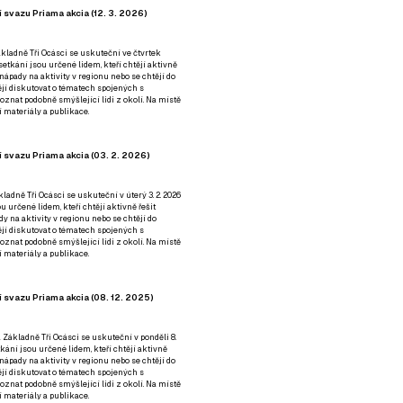
 svazu Priama akcia (12. 3. 2026)
kladně Tři Ocásci se uskuteční ve čtvrtek
é setkání jsou určené lidem, kteří chtějí aktivně
 nápady na aktivity v regionu nebo se chtějí do
tějí diskutovat o tématech spojených s
nat podobně smýšlející lidi z okolí. Na místě
 materiály a publikace.
 svazu Priama akcia (03. 2. 2026)
ladně Tři Ocásci se uskuteční v úterý 3. 2. 2026
ou určené lidem, kteří chtějí aktivně řešit
y na aktivity v regionu nebo se chtějí do
tějí diskutovat o tématech spojených s
nat podobně smýšlející lidi z okolí. Na místě
 materiály a publikace.
 svazu Priama akcia (08. 12. 2025)
 Základně Tři Ocásci se uskuteční v ponděli 8.
etkání jsou určené lidem, kteří chtějí aktivně
 nápady na aktivity v regionu nebo se chtějí do
tějí diskutovat o tématech spojených s
nat podobně smýšlející lidi z okolí. Na místě
 materiály a publikace.