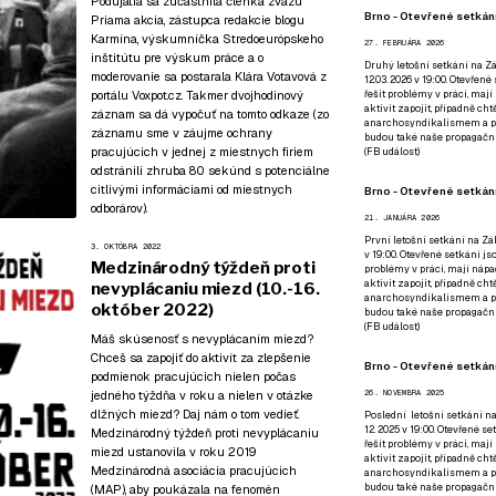
Podujatia sa zúčastnila členka zväzu
Brno - Otevřené setkání
Priama akcia, zástupca redakcie blogu
Karmína, výskumníčka Stredoeurópskeho
27. FEBRUÁRA 2026
inštitútu pre výskum práce a o
Druhý letošní setkání na Zá
moderovanie sa postarala Klára Votavová z
12.03. 2026 v 19:00. Otevřen
řešit problémy v práci, mají
portálu Voxpot.cz. Takmer dvojhodinový
aktivit zapojit, případně ch
záznam sa dá vypočuť
na tomto odkaze
(zo
anarchosyndikalismem a poz
záznamu sme v záujme ochrany
budou také naše propagační
pracujúcich v jednej z miestnych firiem
(
FB událost
)
odstránili zhruba 80 sekúnd s potenciálne
citlivými informáciami od miestnych
Brno - Otevřené setkání
odborárov).
21. JANUÁRA 2026
První letošní setkání na Zák
3. OKTÓBRA 2022
v 19:00. Otevřené setkání js
Medzinárodný týždeň proti
problémy v práci, mají nápad
aktivit zapojit, případně ch
nevyplácaniu miezd (10.-16.
anarchosyndikalismem a poz
október 2022)
budou také naše propagační
(
FB událost
)
Máš skúsenosť s nevyplácaním miezd?
Chceš sa zapojiť do aktivít za zlepšenie
Brno - Otevřené setkání
podmienok pracujúcich nielen počas
jedného týždňa v roku a nielen v otázke
26. NOVEMBRA 2025
dlžných miezd? Daj nám o tom vedieť.
Poslední letošní setkání na
12. 2025 v 19:00. Otevřené s
Medzinárodný týždeň proti nevyplácaniu
řešit problémy v práci, mají
miezd ustanovila v roku 2019
aktivit zapojit, případně ch
Medzinárodná asociácia pracujúcich
anarchosyndikalismem a poz
budou také naše propagační
(MAP), aby poukázala na fenomén