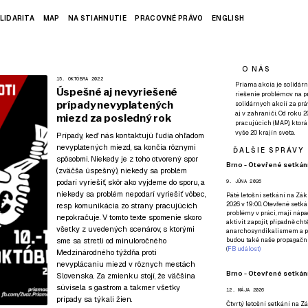
LIDARITA
MAP
NA STIAHNUTIE
PRACOVNÉ PRÁVO
ENGLISH
O NÁS
15. OKTÓBRA 2022
Priama akcia je solidárn
Úspešné aj nevyriešené
riešenie problémov na p
prípady nevyplatených
solidárnych akcií za pr
aj v zahraničí. Od roku 
miezd za posledný rok
pracujúcich (MAP), ktor
vyše 20 krajín sveta.
Prípady, keď nás kontaktujú ľudia ohľadom
nevyplatených miezd, sa končia rôznymi
ĎALŠIE SPRÁVY
spôsobmi. Niekedy je z toho otvorený spor
Brno - Otevřené setkání
(zväčša úspešný), niekedy sa problém
podarí vyriešiť, skôr ako vyjdeme do sporu, a
9. JÚNA 2026
niekedy sa problém nepodarí vyriešiť vôbec,
Páté
letošní setkání na Zákl
2026 v 19:00. Otevřené setká
resp. komunikácia zo strany pracujúcich
problémy v práci, mají nápad
nepokračuje. V tomto texte spomenie skoro
aktivit zapojit, případně ch
všetky z uvedených scenárov, s ktorými
anarchosyndikalismem a poz
sme sa stretli od minuloročného
budou také naše propagační
(
FB událost
)
Medzinárodného týždňa proti
nevyplácaniu miezd v rôznych mestách
Brno - Otevřené setkání
Slovenska. Za zmienku stojí, že väčšina
súvisela s gastrom a takmer všetky
12. MÁJA 2026
prípady sa týkali žien.
Čtvrtý
letošní setkání na Zák