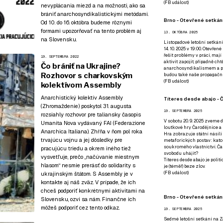
(
FB událost
)
nevyplácania miezd a na možnosti, ako sa
brániť anarchosyndikalistickými metódami.
Brno - Otevřené setkání
Od 10. do 16. októbra budeme rôznymi
formami upozorňovať na tento problém aj
13. OKTÓBRA 2025
na Slovensku.
Listopadové letošní setkání
14. 10. 2025 v 19:00. Otevřen
řešit problémy v práci, mají
19. SEPTEMBRA 2022
aktivit zapojit, případně ch
Čo brániť na Ukrajine?
anarchosyndikalismem a poz
Rozhovor s charkovským
budou také naše propagační
(
FB událost
)
kolektívom Assembly
Anarchistický kolektív Assembly
Títeres desde abajo - Č
(Zhromaždenie) poskytol 31. augusta
19. SEPTEMBRA 2025
rozsiahly rozhovor pre taliansky časopis
V sobotu 20. 9. 2025 zveme d
Umanita Nova
vydávaný FAI (Federazione
loutkové hry Čarodějnice a 
Anarchica Italiana). Zhŕňa v ňom pol roka
Hra zobrazuje státní násilí
trvajúcu vojnu a jej dôsledky pre
metaforických postav: katol
soukromého vlastnictví. Čar
pracujúcu triedu a okrem iného tiež
svobodu uhájit?
vysvetľuje, prečo „načúvanie miestnym
Títeres desde abajo je poli
hlasom“ nesmie prerásť do solidarity s
je (téměř) beze zlov.
(
FB událost
)
ukrajinským štátom. S Assembly je v
kontakte aj náš zväz. V prípade, že ich
chceš podporiť konkrétnymi aktivitami na
Brno - Otevřené setkán
Slovensku, ozvi sa nám. Finančne ich
môžeš podporiť
cez tento odkaz
.
19. SEPTEMBRA 2025
Sedmé letošní setkání na Z