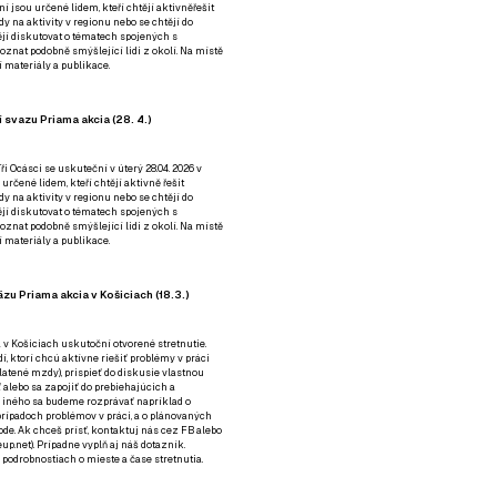
ní jsou určené lidem, kteří chtějí aktivněřešit
y na aktivity v regionu nebo se chtějí do
tějí diskutovat o tématech spojených s
nat podobně smýšlející lidi z okolí. Na místě
 materiály a publikace.
 svazu Priama akcia (28. 4.)
i Ocásci se uskuteční v úterý 28.04. 2026 v
 určené lidem, kteří chtějí aktivně řešit
y na aktivity v regionu nebo se chtějí do
tějí diskutovat o tématech spojených s
nat podobně smýšlející lidi z okolí. Na místě
 materiály a publikace.
zu Priama akcia v Košiciach (18.3.)
a v Košiciach uskutoční otvorené stretnutie.
í, ktorí chcú aktívne riešiť problémy v práci
platené mzdy), prispieť do diskusie vlastnou
alebo sa zapojiť do prebiehajúcich a
 iného sa budeme rozprávať napríklad o
rípadoch problémov v práci, a o plánovaných
de. Ak chceš prísť, kontaktuj nás cez
FB
alebo
up.net). Prípadne
vyplň aj náš dotazník
.
odrobnostiach o mieste a čase stretnutia.