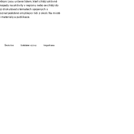
setkání jsou určené lidem, kteří chtějí aktivně
 nápady na aktivity v regionu nebo se chtějí do
tějí diskutovat o tématech spojených s
nat podobně smýšlející lidi z okolí. Na místě
 materiály a publikace.
Školstvo
Solidárne výzvy
VegaNana