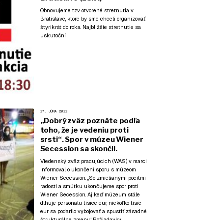
Obnovujeme tzv. otvorené stretnutia v
Bratislave, ktoré by sme chceli organizovať
štyrikrát do roka. Najbližšie stretnutie sa
uskutoční
27. JÚNA 2022
„Dobrý zväz poznáte podľa
toho, že je vedeniu proti
srsti“. Spor v múzeu Wiener
Secession sa skončil.
Viedenský zväz pracujúcich (WAS) v marci
informoval o ukončení sporu s múzeom
Wiener Secession. „So zmiešanými pocitmi
radosti a smútku ukončujeme spor proti
Wiener Secession. Aj keď múzeum stále
dlhuje personálu tisíce eur, niekoľko tisíc
eur sa podarilo vybojovať a spustiť zásadné
štrukturálne zmeny.“ Požiadavky