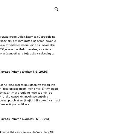
y zväz pracujúcich, ktorý sa sústreďuje na
racovisku a v komunite, a na organizovanie
áva a požiadavky pracujúcich na Slovensku
2000 je sekciou Medzinárodnej asociácie
á v súčasnosti združuje zväzy a skupiny z
 svazu Priama akcia (17. 6. 2026)
adně Tři Ocásci se uskuteční ve středu 17. 6.
ní jsou určené lidem, kteří chtějí aktivněřešit
y na aktivity v regionu nebo se chtějí do
tějí diskutovat o tématech spojených s
nat podobně smýšlející lidi z okolí. Na místě
 materiály a publikace.
 svazu Priama akcia (19. 5. 2026)
ladně Tři Ocásci se uskuteční v úterý 19. 5.