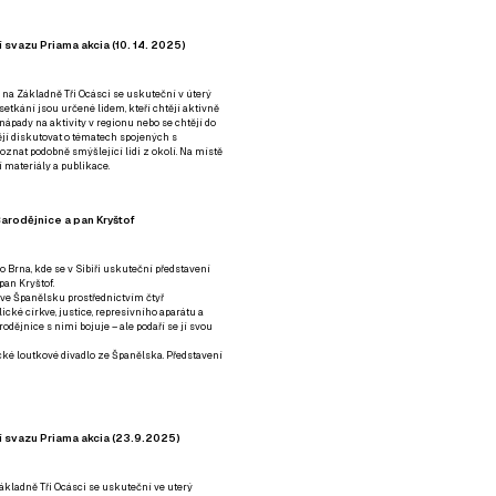
 svazu Priama akcia (10. 14. 2025)
 na Základně Tři Ocásci se uskuteční v úterý
é setkání jsou určené lidem, kteří chtějí aktivně
 nápady na aktivity v regionu nebo se chtějí do
tějí diskutovat o tématech spojených s
nat podobně smýšlející lidi z okolí. Na místě
 materiály a publikace.
arodějnice a pan Kryštof
o Brna, kde se v Sibiři uskuteční představení
pan Kryštof.
 ve Španělsku prostřednictvím čtyř
ické církve, justice, represivního aparátu a
odějnice s nimi bojuje – ale podaří se jí svou
tické loutkové divadlo ze Španělska. Představení
í svazu Priama akcia (23.9.2025)
ákladně Tři Ocásci se uskuteční ve uterý