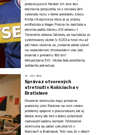
protestujúcich. Neskôr ich síce bez
obvinenia prepustila, no v rovnaký deň
vykonala raziu v dome predsedu zväzu
Kirilla Ukrajinceva, ktorý je aj známy
antifašista a bloger. Polícia ho zadržala a
obvinila podľa článku 212 odseku 1
Trestného zákona. Odvtedy sa nachádza vo
vyšetrovacej väzbe (v SIZO) a hrozí mu až
päť rokov väzenia za „zvolanie alebo účasť
na nepovolenom zhromaždení viac ako
dvakrát v priebehu 180 dní“.
Aktualizácia 5.10.:
Väzba bola predlžená,
solidarita pokračuje.
19. JÚLA 2022
Správa z otvorených
stretnutí v Košiciach a v
Bratislave
Otvorené stretnutia majú primárne
praktický účel. Riešime na nich nielen
problémy spojené s pracoviskami, ale aj
ďalšie témy. Ide tiež o dobrú príležitosť
nadviazať osobný kontakt. Tohtoročné
stretnutia sa zatiaľ uskutočnili v
Košiciach a Bratislave. Teší nás, že v oboch