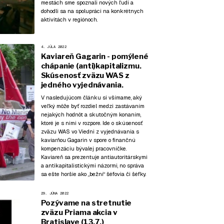
mestách sme spoznali nových ľudí a
dohodli sa na spolupráci na konkrétnych
aktivitách v regiónoch.
4. JÚLA 2022
Kaviareň Gagarin - pomýlené
chápanie (anti)kapitalizmu.
Skúsenosť zväzu WAS z
jedného vyjednávania.
V nasledujúcom článku si všímame, aký
veľký môže byť rozdiel medzi zastávaním
nejakých hodnôt a skutočným konaním,
ktoré je s nimi v rozpore. Ide o skúsenosť
zväzu WAS vo Viedni z vyjednávania s
kaviarňou Gagarin v spore o finančnú
kompenzáciu bývalej pracovníčke.
Kaviareň sa prezentuje antiautoritárskymi
a antikapitalistickými názormi, no správa
sa ešte horšie ako „bežní“ šéfovia či šéfky.
29. JÚNA 2022
Pozývame na stretnutie
zväzu Priama akcia v
Bratislave (13.7.)