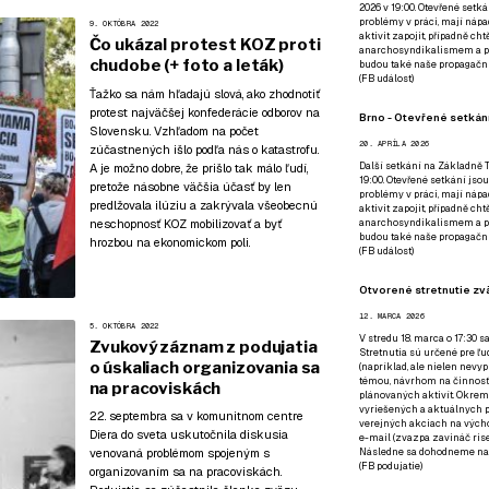
2026 v 19:00. Otevřené setká
problémy v práci, mají nápad
9. OKTÓBRA 2022
aktivit zapojit, případně ch
Čo ukázal protest KOZ proti
anarchosyndikalismem a poz
chudobe (+ foto a leták)
budou také naše propagační
(
FB událost
)
Ťažko sa nám hľadajú slová, ako zhodnotiť
protest najväčšej konfederácie odborov na
Brno - Otevřené setkání
Slovensku. Vzhľadom na počet
20. APRÍLA 2026
zúčastnených išlo podľa nás o katastrofu.
Další setkání na Základně Tř
A je možno dobre, že prišlo tak málo ľudí,
19:00. Otevřené setkání jsou
pretože násobne väčšia účasť by len
problémy v práci, mají nápad
predlžovala ilúziu a zakrývala všeobecnú
aktivit zapojit, případně ch
neschopnosť KOZ mobilizovať a byť
anarchosyndikalismem a poz
budou také naše propagační
hrozbou na ekonomickom poli.
(
FB událost
)
Otvorené stretnutie zvä
12. MARCA 2026
5. OKTÓBRA 2022
V stredu 18. marca o 17:30 s
Zvukový záznam z podujatia
Stretnutia sú určené pre ľud
o úskaliach organizovania sa
(napríklad, ale nielen nevy
témou, návrhom na činnosť 
na pracoviskách
plánovaných aktivít. Okrem
vyriešených a aktuálnych p
22. septembra sa v komunitnom centre
verejných akciach na výcho
Diera do sveta uskutočnila diskusia
e-mail (zvazpa zavináč rise
Následne sa dohodneme na p
venovaná problémom spojeným s
(
FB podujatie
)
organizovaním sa na pracoviskách.