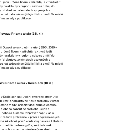
ní jsou určené lidem, kteří chtějí aktivněřešit
y na aktivity v regionu nebo se chtějí do
tějí diskutovat o tématech spojených s
nat podobně smýšlející lidi z okolí. Na místě
 materiály a publikace.
 svazu Priama akcia (28. 4.)
i Ocásci se uskuteční v úterý 28.04. 2026 v
 určené lidem, kteří chtějí aktivně řešit
y na aktivity v regionu nebo se chtějí do
tějí diskutovat o tématech spojených s
nat podobně smýšlející lidi z okolí. Na místě
 materiály a publikace.
zu Priama akcia v Košiciach (18.3.)
a v Košiciach uskutoční otvorené stretnutie.
í, ktorí chcú aktívne riešiť problémy v práci
platené mzdy), prispieť do diskusie vlastnou
alebo sa zapojiť do prebiehajúcich a
 iného sa budeme rozprávať napríklad o
rípadoch problémov v práci, a o plánovaných
de. Ak chceš prísť, kontaktuj nás cez
FB
alebo
up.net). Prípadne
vyplň aj náš dotazník
.
odrobnostiach o mieste a čase stretnutia.