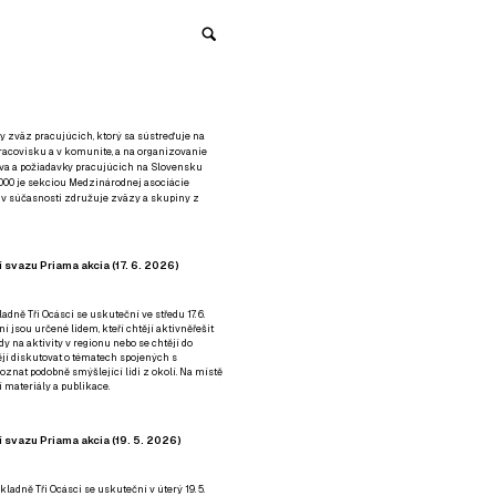
y zväz pracujúcich, ktorý sa sústreďuje na
racovisku a v komunite, a na organizovanie
áva a požiadavky pracujúcich na Slovensku
2000 je sekciou Medzinárodnej asociácie
á v súčasnosti združuje zväzy a skupiny z
 svazu Priama akcia (17. 6. 2026)
adně Tři Ocásci se uskuteční ve středu 17. 6.
ní jsou určené lidem, kteří chtějí aktivněřešit
y na aktivity v regionu nebo se chtějí do
tějí diskutovat o tématech spojených s
nat podobně smýšlející lidi z okolí. Na místě
 materiály a publikace.
 svazu Priama akcia (19. 5. 2026)
ladně Tři Ocásci se uskuteční v úterý 19. 5.