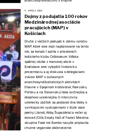
anarchosyndikalizmu v krajine.
5. APRÍLA 2023
Dojmy z podujatia 100 rokov
Medzinárodnej asociácie
pracujúcich (MAP) v
Košiciach
Druhé z väčších podujatí k stému výročiu
MAP, ktoré sme mali naplánované na tento
rok, sa konalo 1. apríla v priestoroch
košického klubu Collosseum. Vďaka
spätnej väzbe z
marcovej akcie v
Bratislave
sme vylepšili historickú
prezentáciu a aj diskusia s delegáciami
zväzov MAP o súčasných
anarchosyndikalistických aktivitách
(hlavne v Spojenom kráľovstve, Rakúsku,
Poľsku a na Slovensku) bola svižnejšia a
obsahovo ucelenejšia. O intenzívny
umelecký zážitok sa postarali dva bloky s
vynikajúcimi vystúpeniami v štýle slam
poetry (Jánoš, Abby, Šupazdela) a večer aj
koncert (Ctib, Empty Hall of Fame). Miestna
skupina Food not Bombs navyše pripravila
chutné vegánske občerstvenie.