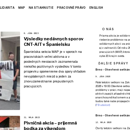
LIDARITA
MAP
NA STIAHNUTIE
PRACOVNÉ PRÁVO
ENGLISH
O NÁS
8. JÚNA 2023
Priama akcia je solidárn
Výsledky nedávnych sporov
riešenie problémov na p
CNT-AIT v Španielsku
solidárnych akcií za pr
aj v zahraničí. Od roku 
Španielska sekcia MAP je v sporoch na
pracujúcich (MAP), ktor
vyše 20 krajín sveta.
pracoviskách veľmi aktívna a v
posledných mesiacoch zaznamenala
ĎALŠIE SPRÁVY
niekoľko pozitívnych výsledkov. V tomto
Brno - Otevřené setkání
príspevku spomenieme dva spory ohľadom
nevyplatených miezd a jeden za
9. JÚNA 2026
znovuzamestnanie prepustených
Páté
letošní setkání na Zákl
pracujúcich.
2026 v 19:00. Otevřené setká
problémy v práci, mají nápad
aktivit zapojit, případně ch
anarchosyndikalismem a poz
budou také naše propagační
(
FB událost
)
Brno - Otevřené setkání
31. MÁJA 2023
Pivničná akcia – príjemná
12. MÁJA 2026
bodka za víkendom
Čtvrtý
letošní setkání na Zák