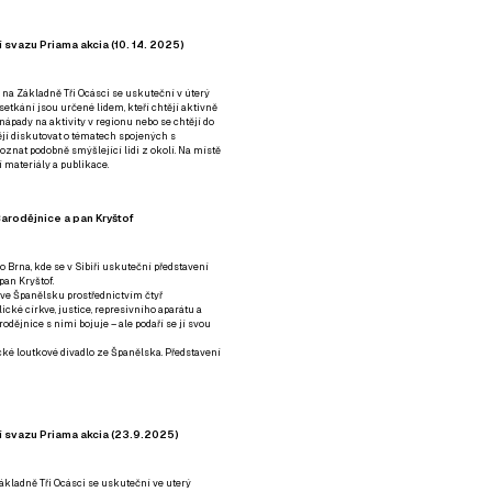
 svazu Priama akcia (10. 14. 2025)
 na Základně Tři Ocásci se uskuteční v úterý
é setkání jsou určené lidem, kteří chtějí aktivně
 nápady na aktivity v regionu nebo se chtějí do
tějí diskutovat o tématech spojených s
nat podobně smýšlející lidi z okolí. Na místě
 materiály a publikace.
arodějnice a pan Kryštof
o Brna, kde se v Sibiři uskuteční představení
pan Kryštof.
 ve Španělsku prostřednictvím čtyř
ické církve, justice, represivního aparátu a
odějnice s nimi bojuje – ale podaří se jí svou
tické loutkové divadlo ze Španělska. Představení
í svazu Priama akcia (23.9.2025)
ákladně Tři Ocásci se uskuteční ve uterý