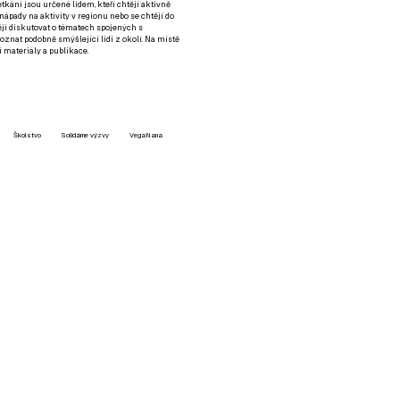
setkání jsou určené lidem, kteří chtějí aktivně
 nápady na aktivity v regionu nebo se chtějí do
tějí diskutovat o tématech spojených s
nat podobně smýšlející lidi z okolí. Na místě
 materiály a publikace.
Školstvo
Solidárne výzvy
VegaNana