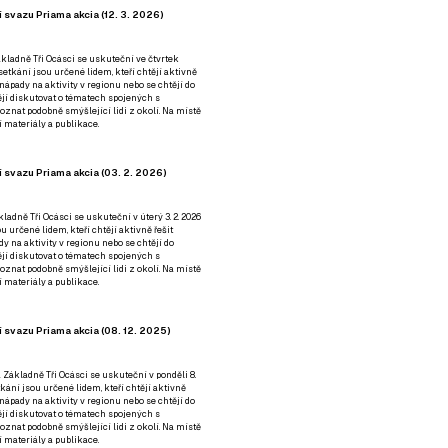
 svazu Priama akcia (12. 3. 2026)
kladně Tři Ocásci se uskuteční ve čtvrtek
é setkání jsou určené lidem, kteří chtějí aktivně
 nápady na aktivity v regionu nebo se chtějí do
tějí diskutovat o tématech spojených s
nat podobně smýšlející lidi z okolí. Na místě
 materiály a publikace.
 svazu Priama akcia (03. 2. 2026)
ladně Tři Ocásci se uskuteční v úterý 3. 2. 2026
ou určené lidem, kteří chtějí aktivně řešit
y na aktivity v regionu nebo se chtějí do
tějí diskutovat o tématech spojených s
nat podobně smýšlející lidi z okolí. Na místě
 materiály a publikace.
 svazu Priama akcia (08. 12. 2025)
 Základně Tři Ocásci se uskuteční v ponděli 8.
etkání jsou určené lidem, kteří chtějí aktivně
 nápady na aktivity v regionu nebo se chtějí do
tějí diskutovat o tématech spojených s
nat podobně smýšlející lidi z okolí. Na místě
 materiály a publikace.