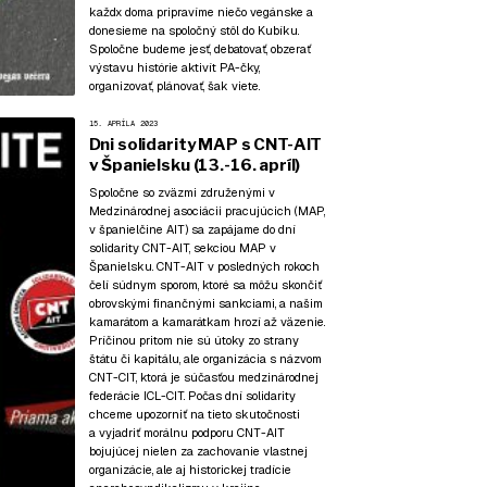
každx doma pripravíme niečo vegánske a
donesieme na spoločný stôl do Kubíku.
Spoločne budeme jesť, debatovať, obzerať
výstavu histórie aktivít PA-čky,
organizovať, plánovať, šak viete.
15. APRÍLA 2023
Dni solidarity MAP s CNT-AIT
v Španielsku (13.-16. apríl)
Spoločne so zväzmi združenými v
Medzinárodnej asociácii pracujúcich (MAP,
v španielčine AIT) sa zapájame do dní
solidarity CNT-AIT, sekciou MAP v
Španielsku. CNT-AIT v posledných rokoch
čelí súdnym sporom, ktoré sa môžu skončiť
obrovskými finančnými sankciami, a našim
kamarátom a kamarátkam hrozí až väzenie.
Príčinou pritom nie sú útoky zo strany
štátu či kapitálu, ale organizácia s názvom
CNT-CIT, ktorá je súčasťou medzinárodnej
federácie ICL-CIT. Počas dní solidarity
chceme upozorniť na tieto skutočnosti
a vyjadriť morálnu podporu CNT-AIT
bojujúcej nielen za zachovanie vlastnej
organizácie, ale aj historickej tradície