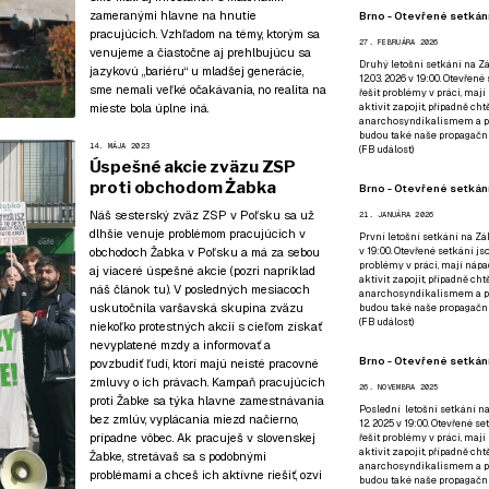
zameranými hlavne na hnutie
Brno - Otevřené setkání
pracujúcich
. Vzhľadom na témy, ktorým sa
27. FEBRUÁRA 2026
venujeme a čiastočne aj prehlbujúcu sa
Druhý letošní setkání na Zá
jazykovú „bariéru“ u mladšej generácie,
12.03. 2026 v 19:00. Otevřen
sme nemali veľké očakávania, no realita na
řešit problémy v práci, mají
mieste bola úplne iná.
aktivit zapojit, případně ch
anarchosyndikalismem a poz
budou také naše propagační
14. MÁJA 2023
(
FB událost
)
Úspešné akcie zväzu ZSP
proti obchodom Żabka
Brno - Otevřené setkání
Náš sesterský zväz ZSP v Poľsku sa už
21. JANUÁRA 2026
dlhšie venuje problémom pracujúcich v
První letošní setkání na Zák
v 19:00. Otevřené setkání js
obchodoch Žabka v Poľsku a má za sebou
problémy v práci, mají nápad
aj viaceré úspešné akcie (pozri napríklad
aktivit zapojit, případně ch
náš článok tu
). V posledných mesiacoch
anarchosyndikalismem a poz
uskutočnila varšavská skupina zväzu
budou také naše propagační
(
FB událost
)
niekoľko protestných akcií s cieľom získať
nevyplatené mzdy a informovať a
Brno - Otevřené setkání
povzbudiť ľudí, ktorí majú neisté pracovné
zmluvy o ich právach. Kampaň pracujúcich
26. NOVEMBRA 2025
proti Žabke sa týka hlavne zamestnávania
Poslední letošní setkání na
bez zmlúv, vyplácania miezd načierno,
12. 2025 v 19:00. Otevřené s
prípadne vôbec. Ak pracuješ v slovenskej
řešit problémy v práci, mají
aktivit zapojit, případně ch
Žabke, stretávaš sa s podobnými
anarchosyndikalismem a poz
problémami a chceš ich aktívne riešiť, ozvi
budou také naše propagační