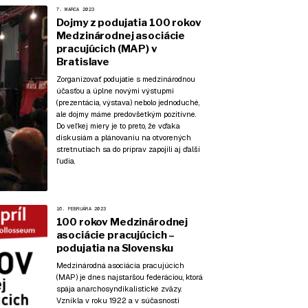
7. MARCA 2023
Dojmy z podujatia 100 rokov
Medzinárodnej asociácie
pracujúcich (MAP) v
Bratislave
Zorganizovať podujatie s medzinárodnou
účasťou a úplne novými výstupmi
(prezentácia, výstava) nebolo jednoduché,
ale dojmy máme predovšetkým pozitívne.
Do veľkej miery je to preto, že vďaka
diskusiám a plánovaniu na otvorených
stretnutiach sa do príprav zapojili aj ďalší
ľudia.
16. FEBRUÁRA 2023
100 rokov Medzinárodnej
asociácie pracujúcich –
podujatia na Slovensku
Medzinárodná asociácia pracujúcich
(MAP) je dnes najstaršou federáciou, ktorá
spája anarchosyndikalistické zväzy.
Vznikla v roku 1922 a v súčasnosti