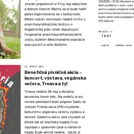
23.9.2025 v 19:00. Otevřené 
zmysel pripomenúť si Prvý máj oddychom
řešit problémy v práci, mají
a dobrým čítaním. Možno sa to bude hodiť
aktivit zapojit, případně ch
anarchosyndikalismem a poz
počas organizovania sa v budúcnosti.
budou také naše propagační
Medzi našimi novinkami nájdeš knihu o
(
FB událost
)
anarchosyndikalizme, brožúru o
brigádnickej práci, leták objasňujúci
ĎALŠIE >>
fungovanie anarchosyndikalistického
TAGY
zväzu, bulletin Medzinárodnej asociácie
pracujúcich a veľa ďalšieho.
covid-19
Problémy v práci
23. APRÍLA 2023
Benefičná pivničná akcia –
koncert, výstava, vegánska
večera, Trnava a ty!
Trnava, nedeľa 28. máj a oficiálna
pozvánka hovorí toto: „Na nedeľu si asi
nevieš predstaviť lepší program Spolu so
zväzom Priama akcia (PA) chystáme
komunitnú vegánsku večeru, výstavu a
koncert. Spoločnú akciu sme chystali už
dlhšie ale až brazílska kapela Crua
napísala v správnom čase a všetko to
klaplo. Bude pekná nedeľa - takže si