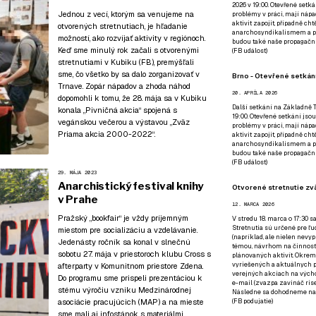
2026 v 19:00. Otevřené setká
Jednou z vecí, ktorým sa venujeme na
problémy v práci, mají nápad
aktivit zapojit, případně ch
otvorených stretnutiach, je hľadanie
anarchosyndikalismem a poz
možností, ako rozvíjať aktivity v regiónoch.
budou také naše propagační
Keď sme minulý rok začali s otvorenými
(
FB událost
)
stretnutiami v Kubiku (
FB
), premýšľali
sme, čo všetko by sa dalo zorganizovať v
Brno - Otevřené setkání
Trnave. Zopár nápadov a zhoda náhod
20. APRÍLA 2026
dopomohli k tomu, že 28. mája sa v Kubiku
Další setkání na Základně Tř
konala „Pivničná akcia“ spojená s
19:00. Otevřené setkání jsou
vegánskou večerou a výstavou „Zväz
problémy v práci, mají nápad
Priama akcia 2000-2022“.
aktivit zapojit, případně ch
anarchosyndikalismem a poz
budou také naše propagační
(
FB událost
)
29. MÁJA 2023
Anarchistický festival knihy
Otvorené stretnutie zvä
v Prahe
12. MARCA 2026
Pražský „bookfair“
je vždy príjemným
V stredu 18. marca o 17:30 s
Stretnutia sú určené pre ľud
miestom pre socializáciu a vzdelávanie.
(napríklad, ale nielen nevy
Jedenásty ročník sa konal v slnečnú
témou, návrhom na činnosť 
sobotu 27. mája v priestoroch klubu Cross s
plánovaných aktivít. Okrem
vyriešených a aktuálnych p
afterparty v Komunitnom priestore Zdena.
verejných akciach na výcho
Do programu sme prispeli prezentáciou k
e-mail (zvazpa zavináč rise
stému výročiu vzniku Medzinárodnej
Následne sa dohodneme na p
asociácie pracujúcich (MAP) a na mieste
(
FB podujatie
)
sme mali aj infostánok
s materiálmi