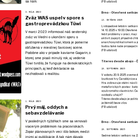
sa nám.
(
FB událost
)
Brno - Otevřené setkání
3. MÁJA 2023
Zväz WAS uspel v spore s
13. OKTÓBRA 2025
gastroprevádzkou Tüwi
Listopadové letošní setkání
14. 10. 2025 v 19:00. Otevřen
V marci 2023 informoval náš sesterský
řešit problémy v práci, mají
zväz vo Viedni o ukončení sporu s
aktivit zapojit, případně ch
gastroprevádzkou Tüwi, ktorá je pomerne
anarchosyndikalismem a poz
budou také naše propagační
obľúbená v miestnej ľavicovej scéne.
(
FB událost
)
Podobne ako
v prípade kaviarne Gagarin, o
ktorej sme písali minulý rok
, aj vedenie
Títeres desde abajo - Č
Tüwi tvrdilo, že funguje na demokratických
princípoch, aj keď deklarácie sa
19. SEPTEMBRA 2025
nezhodovali s realitou.
V sobotu 20. 9. 2025 zveme d
loutkové hry Čarodějnice a 
Hra zobrazuje státní násilí
metaforických postav: katol
soukromého vlastnictví. Čar
svobodu uhájit?
Títeres desde abajo je poli
1. MÁJA 2023
je (téměř) beze zlov.
Prvý máj, oddych a
(
FB událost
)
sebavzdelávanie
V posledných týždňoch sme sa venovali
Brno - Otevřené setkán
viacerým problémom na pracoviskách.
19. SEPTEMBRA 2025
Zopár plánovaných vecí išlo bokom, medzi
Sedmé letošní setkání na Z
inými aj publikácie. A tak nám dávalo