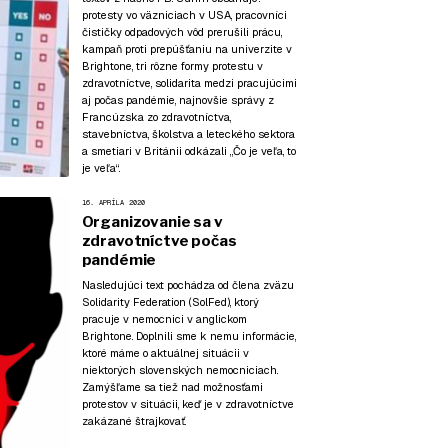
protesty vo väzniciach v USA, pracovníci
čističky odpadových vôd prerušili prácu,
kampaň proti prepúšťaniu na univerzite v
Brightone, tri rôzne formy protestu v
zdravotníctve, solidarita medzi pracujúcimi
aj počas pandémie, najnovšie správy z
Francúzska zo zdravotníctva,
stavebníctva, školstva a leteckého sektora
a smetiari v Británii odkázali „Čo je veľa, to
je veľa“.
16. APRÍLA 2020
Organizovanie sa v
zdravotníctve počas
pandémie
Nasledujúci text pochádza od člena zväzu
Solidarity Federation (SolFed), ktorý
pracuje v nemocnici v anglickom
Brightone. Doplnili sme k nemu informácie,
ktoré máme o aktuálnej situácii v
niektorých slovenských nemocniciach.
Zamýšľame sa tiež nad možnosťami
protestov v situácii, keď je v zdravotníctve
zakázané štrajkovať.