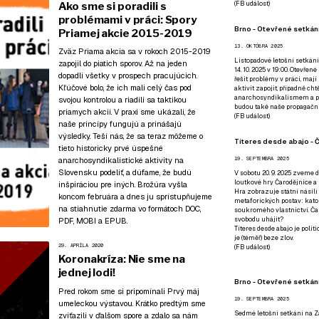
(
FB událost
)
Ako sme si poradili s
problémami v práci: Spory
Brno - Otevřené setkání
Priamej akcie 2015-2019
13. OKTÓBRA 2025
Zväz Priama akcia sa v rokoch 2015-2019
Listopadové letošní setkání
zapojil do piatich sporov. Až na jeden
14. 10. 2025 v 19:00. Otevřen
dopadli všetky v prospech pracujúcich.
řešit problémy v práci, mají
Kľúčové bolo, že ich mali celý čas pod
aktivit zapojit, případně ch
anarchosyndikalismem a poz
svojou kontrolou a riadili sa taktikou
budou také naše propagační
priamych akcií. V praxi sme ukázali, že
(
FB událost
)
naše princípy fungujú a prinášajú
výsledky. Teší nás, že sa teraz môžeme o
Títeres desde abajo - Č
tieto historicky prvé úspešné
anarchosyndikalistické aktivity na
19. SEPTEMBRA 2025
Slovensku podeliť, a dúfame, že budú
V sobotu 20. 9. 2025 zveme d
loutkové hry Čarodějnice a 
inšpiráciou pre iných. Brožúra vyšla
Hra zobrazuje státní násilí
koncom februára a dnes ju sprístupňujeme
metaforických postav: katol
na stiahnutie zdarma vo formátoch
DOC
,
soukromého vlastnictví. Čar
svobodu uhájit?
PDF
,
MOBI
a
EPUB
.
Títeres desde abajo je poli
je (téměř) beze zlov.
29. APRÍLA 2020
(
FB událost
)
Koronakríza: Nie sme na
jednej lodi!
Brno - Otevřené setkán
Pred rokom sme si pripomínali Prvý máj
19. SEPTEMBRA 2025
umeleckou výstavou
. Krátko predtým
sme
Sedmé letošní setkání na Z
zvíťazili v ďalšom spore
a zdalo sa nám