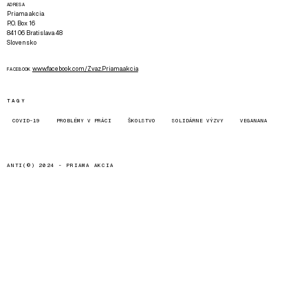
ADRESA
Priama akcia
P.O. Box 16
841 06 Bratislava 48
Slovensko
www.facebook.com/Zvaz.Priama.akcia
FACEBOOK
TAGY
COVID-19
PROBLÉMY V PRÁCI
ŠKOLSTVO
SOLIDÁRNE VÝZVY
VEGANANA
ANTI(©) 2024 -
PRIAMA AKCIA