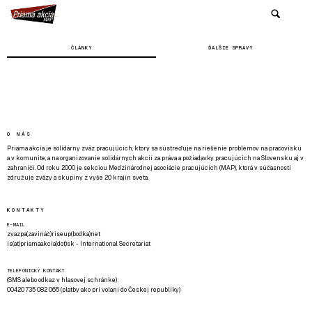
ČLÁNKY
ĎALŠIE SPRÁVY
O NÁS
Priama akcia je solidárny zväz pracujúcich, ktorý sa sústreďuje na riešenie problémov na pracovisku
a v komunite, a na organizovanie solidárnych akcií za práva a požiadavky pracujúcich na Slovensku aj v
zahraničí. Od roku 2000 je sekciou Medzinárodnej asociácie pracujúcich (MAP), ktorá v súčasnosti
združuje zväzy a skupiny z vyše 20 krajín sveta.
KONTAKTY
E-MAIL
zvazpa(zavináč)riseup(bodka)net
is(at)priamaakcia(dot)sk - International Secretariat
TELEFONICKÝ KONTAKT
(SMS alebo odkaz v hlasovej schránke):
00420 735 082 065 (platby ako pri volaní do Českej republiky)