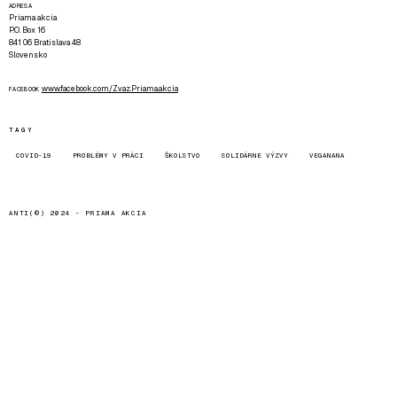
ADRESA
Priama akcia
P.O. Box 16
841 06 Bratislava 48
Slovensko
www.facebook.com/Zvaz.Priama.akcia
FACEBOOK
TAGY
COVID-19
PROBLÉMY V PRÁCI
ŠKOLSTVO
SOLIDÁRNE VÝZVY
VEGANANA
ANTI(©) 2024 -
PRIAMA AKCIA