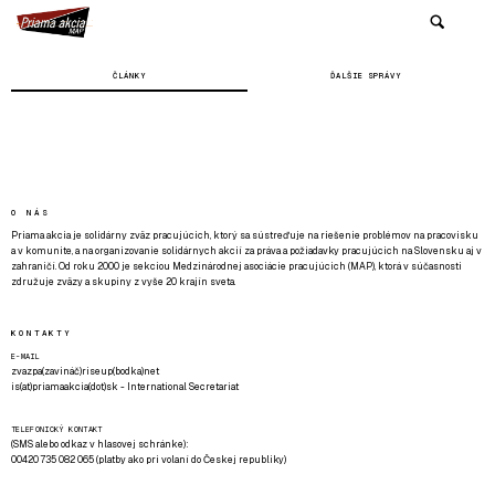
ČLÁNKY
ĎALŠIE SPRÁVY
O NÁS
Priama akcia je solidárny zväz pracujúcich, ktorý sa sústreďuje na riešenie problémov na pracovisku
a v komunite, a na organizovanie solidárnych akcií za práva a požiadavky pracujúcich na Slovensku aj v
zahraničí. Od roku 2000 je sekciou Medzinárodnej asociácie pracujúcich (MAP), ktorá v súčasnosti
združuje zväzy a skupiny z vyše 20 krajín sveta.
KONTAKTY
E-MAIL
zvazpa(zavináč)riseup(bodka)net
is(at)priamaakcia(dot)sk - International Secretariat
TELEFONICKÝ KONTAKT
(SMS alebo odkaz v hlasovej schránke):
00420 735 082 065 (platby ako pri volaní do Českej republiky)