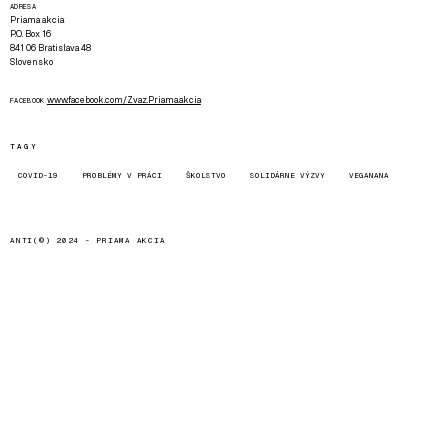
ADRESA
Priama akcia
P.O. Box 16
841 06 Bratislava 48
Slovensko
www.facebook.com/Zvaz.Priama.akcia
FACEBOOK
TAGY
COVID-19
PROBLÉMY V PRÁCI
ŠKOLSTVO
SOLIDÁRNE VÝZVY
VEGANANA
ANTI(©) 2024 -
PRIAMA AKCIA