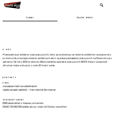
ČLÁNKY
ĎALŠIE SPRÁVY
O NÁS
Priama akcia je solidárny zväz pracujúcich, ktorý sa sústreďuje na riešenie problémov na pracovisku
a v komunite, a na organizovanie solidárnych akcií za práva a požiadavky pracujúcich na Slovensku aj v
zahraničí. Od roku 2000 je sekciou Medzinárodnej asociácie pracujúcich (MAP), ktorá v súčasnosti
združuje zväzy a skupiny z vyše 20 krajín sveta.
KONTAKTY
E-MAIL
zvazpa(zavináč)riseup(bodka)net
is(at)priamaakcia(dot)sk - International Secretariat
TELEFONICKÝ KONTAKT
(SMS alebo odkaz v hlasovej schránke):
00420 735 082 065 (platby ako pri volaní do Českej republiky)