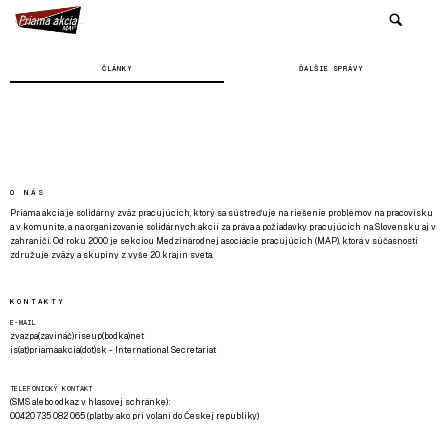
ČLÁNKY
ĎALŠIE SPRÁVY
O NÁS
Priama akcia je solidárny zväz pracujúcich, ktorý sa sústreďuje na riešenie problémov na pracovisku
a v komunite, a na organizovanie solidárnych akcií za práva a požiadavky pracujúcich na Slovensku aj v
zahraničí. Od roku 2000 je sekciou Medzinárodnej asociácie pracujúcich (MAP), ktorá v súčasnosti
združuje zväzy a skupiny z vyše 20 krajín sveta.
KONTAKTY
E-MAIL
zvazpa(zavináč)riseup(bodka)net
is(at)priamaakcia(dot)sk - International Secretariat
TELEFONICKÝ KONTAKT
(SMS alebo odkaz v hlasovej schránke):
00420 735 082 065 (platby ako pri volaní do Českej republiky)