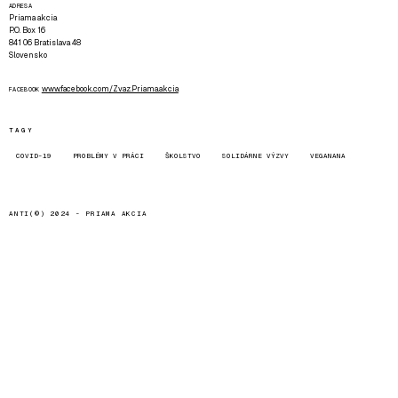
ADRESA
Priama akcia
P.O. Box 16
841 06 Bratislava 48
Slovensko
www.facebook.com/Zvaz.Priama.akcia
FACEBOOK
TAGY
COVID-19
PROBLÉMY V PRÁCI
ŠKOLSTVO
SOLIDÁRNE VÝZVY
VEGANANA
ANTI(©) 2024 -
PRIAMA AKCIA