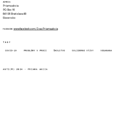
ADRESA
Priama akcia
P.O. Box 16
841 06 Bratislava 48
Slovensko
www.facebook.com/Zvaz.Priama.akcia
FACEBOOK
TAGY
COVID-19
PROBLÉMY V PRÁCI
ŠKOLSTVO
SOLIDÁRNE VÝZVY
VEGANANA
ANTI(©) 2024 -
PRIAMA AKCIA