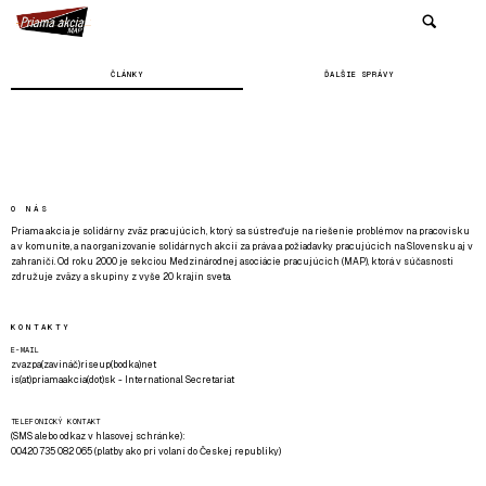
ČLÁNKY
ĎALŠIE SPRÁVY
O NÁS
Priama akcia je solidárny zväz pracujúcich, ktorý sa sústreďuje na riešenie problémov na pracovisku
a v komunite, a na organizovanie solidárnych akcií za práva a požiadavky pracujúcich na Slovensku aj v
zahraničí. Od roku 2000 je sekciou Medzinárodnej asociácie pracujúcich (MAP), ktorá v súčasnosti
združuje zväzy a skupiny z vyše 20 krajín sveta.
KONTAKTY
E-MAIL
zvazpa(zavináč)riseup(bodka)net
is(at)priamaakcia(dot)sk - International Secretariat
TELEFONICKÝ KONTAKT
(SMS alebo odkaz v hlasovej schránke):
00420 735 082 065 (platby ako pri volaní do Českej republiky)