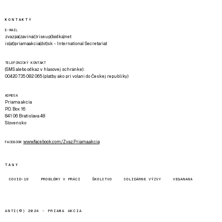
KONTAKTY
E-MAIL
zvazpa(zavináč)riseup(bodka)net
is(at)priamaakcia(dot)sk - International Secretariat
TELEFONICKÝ KONTAKT
(SMS alebo odkaz v hlasovej schránke):
00420 735 082 065 (platby ako pri volaní do Českej republiky)
ADRESA
Priama akcia
P.O. Box 16
841 06 Bratislava 48
Slovensko
www.facebook.com/Zvaz.Priama.akcia
FACEBOOK
TAGY
COVID-19
PROBLÉMY V PRÁCI
ŠKOLSTVO
SOLIDÁRNE VÝZVY
VEGANANA
ANTI(©) 2024 -
PRIAMA AKCIA