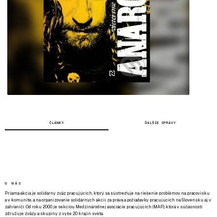
ČLÁNKY
ĎALŠIE SPRÁVY
O NÁS
Priama akcia je solidárny zväz pracujúcich, ktorý sa sústreďuje na riešenie problémov na pracovisku
a v komunite, a na organizovanie solidárnych akcií za práva a požiadavky pracujúcich na Slovensku aj v
zahraničí. Od roku 2000 je sekciou Medzinárodnej asociácie pracujúcich (MAP), ktorá v súčasnosti
združuje zväzy a skupiny z vyše 20 krajín sveta.