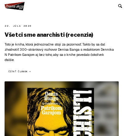
22. JÚLA 2026
Všetci sme anarchisti (recenzia)
Toto je kniha, ktorá jednoznačne stojí za pozornosť. Takto by sa dal
zhodnotiť 300-stránkový rozhovor Denisa Banga s redaktorom Denníka
N Patrikom Garajom aj bez toho, aby sa o knihe povedalo čokoľvek
ďalšie.
ČÍTAŤ ČLÁNOK →