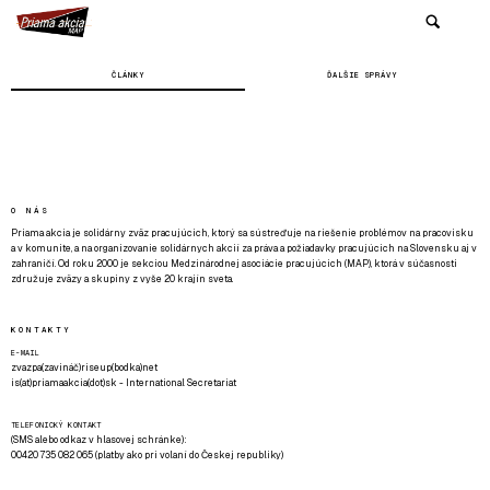
ČLÁNKY
ĎALŠIE SPRÁVY
O NÁS
Priama akcia je solidárny zväz pracujúcich, ktorý sa sústreďuje na riešenie problémov na pracovisku
a v komunite, a na organizovanie solidárnych akcií za práva a požiadavky pracujúcich na Slovensku aj v
zahraničí. Od roku 2000 je sekciou Medzinárodnej asociácie pracujúcich (MAP), ktorá v súčasnosti
združuje zväzy a skupiny z vyše 20 krajín sveta.
KONTAKTY
E-MAIL
zvazpa(zavináč)riseup(bodka)net
is(at)priamaakcia(dot)sk - International Secretariat
TELEFONICKÝ KONTAKT
(SMS alebo odkaz v hlasovej schránke):
00420 735 082 065 (platby ako pri volaní do Českej republiky)