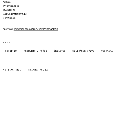
ADRESA
Priama akcia
P.O. Box 16
841 06 Bratislava 48
Slovensko
www.facebook.com/Zvaz.Priama.akcia
FACEBOOK
TAGY
COVID-19
PROBLÉMY V PRÁCI
ŠKOLSTVO
SOLIDÁRNE VÝZVY
VEGANANA
ANTI(©) 2024 -
PRIAMA AKCIA