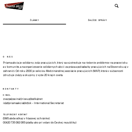
ČLÁNKY
ĎALŠIE SPRÁVY
O NÁS
Priama akcia je solidárny zväz pracujúcich, ktorý sa sústreďuje na riešenie problémov na pracovisku
a v komunite, a na organizovanie solidárnych akcií za práva a požiadavky pracujúcich na Slovensku aj v
zahraničí. Od roku 2000 je sekciou Medzinárodnej asociácie pracujúcich (MAP), ktorá v súčasnosti
združuje zväzy a skupiny z vyše 20 krajín sveta.
KONTAKTY
E-MAIL
zvazpa(zavináč)riseup(bodka)net
is(at)priamaakcia(dot)sk - International Secretariat
TELEFONICKÝ KONTAKT
(SMS alebo odkaz v hlasovej schránke):
00420 735 082 065 (platby ako pri volaní do Českej republiky)