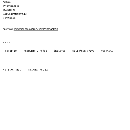
ADRESA
Priama akcia
P.O. Box 16
841 06 Bratislava 48
Slovensko
www.facebook.com/Zvaz.Priama.akcia
FACEBOOK
TAGY
COVID-19
PROBLÉMY V PRÁCI
ŠKOLSTVO
SOLIDÁRNE VÝZVY
VEGANANA
ANTI(©) 2024 -
PRIAMA AKCIA