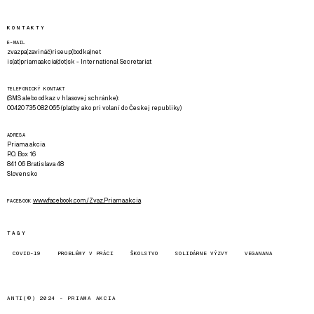
KONTAKTY
E-MAIL
zvazpa(zavináč)riseup(bodka)net
is(at)priamaakcia(dot)sk - International Secretariat
TELEFONICKÝ KONTAKT
(SMS alebo odkaz v hlasovej schránke):
00420 735 082 065 (platby ako pri volaní do Českej republiky)
ADRESA
Priama akcia
P.O. Box 16
841 06 Bratislava 48
Slovensko
www.facebook.com/Zvaz.Priama.akcia
FACEBOOK
TAGY
COVID-19
PROBLÉMY V PRÁCI
ŠKOLSTVO
SOLIDÁRNE VÝZVY
VEGANANA
ANTI(©) 2024 -
PRIAMA AKCIA