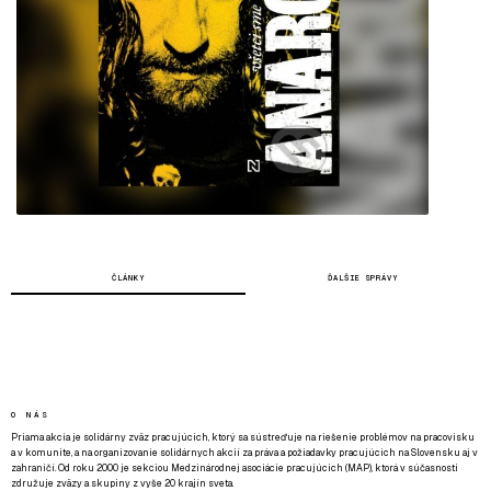
ČLÁNKY
ĎALŠIE SPRÁVY
O NÁS
Priama akcia je solidárny zväz pracujúcich, ktorý sa sústreďuje na riešenie problémov na pracovisku
a v komunite, a na organizovanie solidárnych akcií za práva a požiadavky pracujúcich na Slovensku aj v
zahraničí. Od roku 2000 je sekciou Medzinárodnej asociácie pracujúcich (MAP), ktorá v súčasnosti
združuje zväzy a skupiny z vyše 20 krajín sveta.