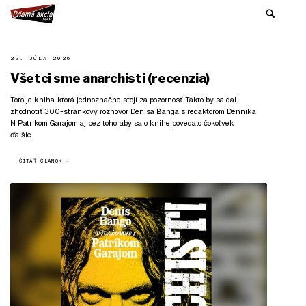
22. JÚLA 2026
Všetci sme anarchisti (recenzia)
Toto je kniha, ktorá jednoznačne stojí za pozornosť. Takto by sa dal
zhodnotiť 300-stránkový rozhovor Denisa Banga s redaktorom Denníka
N Patrikom Garajom aj bez toho, aby sa o knihe povedalo čokoľvek
ďalšie.
ČÍTAŤ ČLÁNOK →