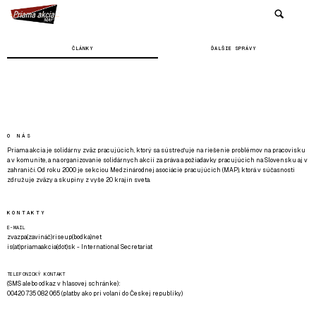
ČLÁNKY
ĎALŠIE SPRÁVY
O NÁS
Priama akcia je solidárny zväz pracujúcich, ktorý sa sústreďuje na riešenie problémov na pracovisku
a v komunite, a na organizovanie solidárnych akcií za práva a požiadavky pracujúcich na Slovensku aj v
zahraničí. Od roku 2000 je sekciou Medzinárodnej asociácie pracujúcich (MAP), ktorá v súčasnosti
združuje zväzy a skupiny z vyše 20 krajín sveta.
KONTAKTY
E-MAIL
zvazpa(zavináč)riseup(bodka)net
is(at)priamaakcia(dot)sk - International Secretariat
TELEFONICKÝ KONTAKT
(SMS alebo odkaz v hlasovej schránke):
00420 735 082 065 (platby ako pri volaní do Českej republiky)