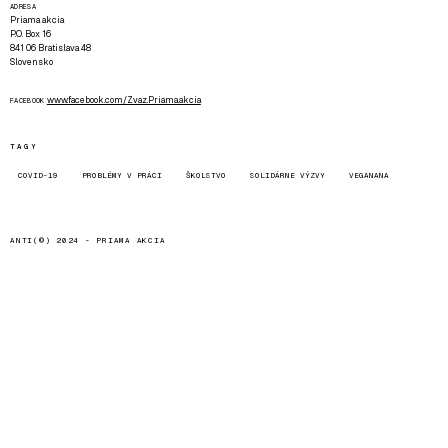
ADRESA
Priama akcia
P.O. Box 16
841 06 Bratislava 48
Slovensko
www.facebook.com/Zvaz.Priama.akcia
FACEBOOK
TAGY
COVID-19
PROBLÉMY V PRÁCI
ŠKOLSTVO
SOLIDÁRNE VÝZVY
VEGANANA
ANTI(©) 2024 -
PRIAMA AKCIA