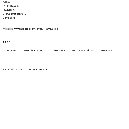
ADRESA
Priama akcia
P.O. Box 16
841 06 Bratislava 48
Slovensko
www.facebook.com/Zvaz.Priama.akcia
FACEBOOK
TAGY
COVID-19
PROBLÉMY V PRÁCI
ŠKOLSTVO
SOLIDÁRNE VÝZVY
VEGANANA
ANTI(©) 2024 -
PRIAMA AKCIA