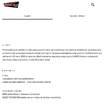
ČLÁNKY
ĎALŠIE SPRÁVY
O NÁS
Priama akcia je solidárny zväz pracujúcich, ktorý sa sústreďuje na riešenie problémov na pracovisku
a v komunite, a na organizovanie solidárnych akcií za práva a požiadavky pracujúcich na Slovensku aj v
zahraničí. Od roku 2000 je sekciou Medzinárodnej asociácie pracujúcich (MAP), ktorá v súčasnosti
združuje zväzy a skupiny z vyše 20 krajín sveta.
KONTAKTY
E-MAIL
zvazpa(zavináč)riseup(bodka)net
is(at)priamaakcia(dot)sk - International Secretariat
TELEFONICKÝ KONTAKT
(SMS alebo odkaz v hlasovej schránke):
00420 735 082 065 (platby ako pri volaní do Českej republiky)