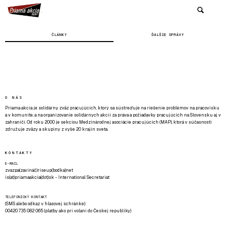
ČLÁNKY
ĎALŠIE SPRÁVY
O NÁS
Priama akcia je solidárny zväz pracujúcich, ktorý sa sústreďuje na riešenie problémov na pracovisku
a v komunite, a na organizovanie solidárnych akcií za práva a požiadavky pracujúcich na Slovensku aj v
zahraničí. Od roku 2000 je sekciou Medzinárodnej asociácie pracujúcich (MAP), ktorá v súčasnosti
združuje zväzy a skupiny z vyše 20 krajín sveta.
KONTAKTY
E-MAIL
zvazpa(zavináč)riseup(bodka)net
is(at)priamaakcia(dot)sk - International Secretariat
TELEFONICKÝ KONTAKT
(SMS alebo odkaz v hlasovej schránke):
00420 735 082 065 (platby ako pri volaní do Českej republiky)