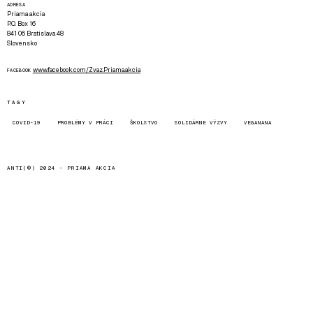
ADRESA
Priama akcia
P.O. Box 16
841 06 Bratislava 48
Slovensko
www.facebook.com/Zvaz.Priama.akcia
FACEBOOK
TAGY
COVID-19
PROBLÉMY V PRÁCI
ŠKOLSTVO
SOLIDÁRNE VÝZVY
VEGANANA
ANTI(©) 2024 -
PRIAMA AKCIA