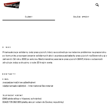
ČLÁNKY
ĎALŠIE SPRÁVY
O NÁS
Priama akcia je solidárny zväz pracujúcich, ktorý sa sústreďuje na riešenie problémov na pracovisku
a v komunite, a na organizovanie solidárnych akcií za práva a požiadavky pracujúcich na Slovensku aj v
zahraničí. Od roku 2000 je sekciou Medzinárodnej asociácie pracujúcich (MAP), ktorá v súčasnosti
združuje zväzy a skupiny z vyše 20 krajín sveta.
KONTAKTY
E-MAIL
zvazpa(zavináč)riseup(bodka)net
is(at)priamaakcia(dot)sk - International Secretariat
TELEFONICKÝ KONTAKT
(SMS alebo odkaz v hlasovej schránke):
00420 735 082 065 (platby ako pri volaní do Českej republiky)