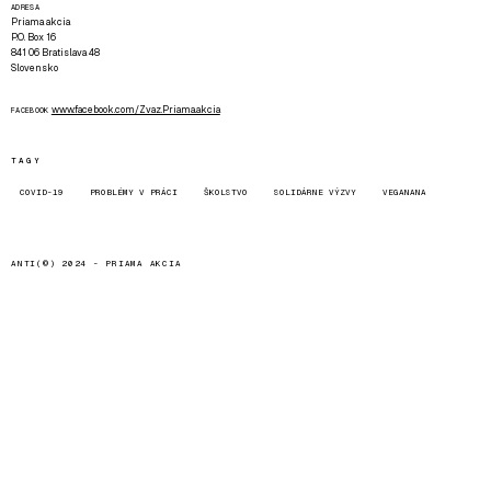
ADRESA
Priama akcia
P.O. Box 16
841 06 Bratislava 48
Slovensko
www.facebook.com/Zvaz.Priama.akcia
FACEBOOK
TAGY
COVID-19
PROBLÉMY V PRÁCI
ŠKOLSTVO
SOLIDÁRNE VÝZVY
VEGANANA
ANTI(©) 2024 -
PRIAMA AKCIA