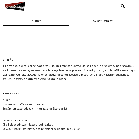
ČLÁNKY
ĎALŠIE SPRÁVY
O NÁS
Priama akcia je solidárny zväz pracujúcich, ktorý sa sústreďuje na riešenie problémov na pracovisku
a v komunite, a na organizovanie solidárnych akcií za práva a požiadavky pracujúcich na Slovensku aj v
zahraničí. Od roku 2000 je sekciou Medzinárodnej asociácie pracujúcich (MAP), ktorá v súčasnosti
združuje zväzy a skupiny z vyše 20 krajín sveta.
KONTAKTY
E-MAIL
zvazpa(zavináč)riseup(bodka)net
is(at)priamaakcia(dot)sk - International Secretariat
TELEFONICKÝ KONTAKT
(SMS alebo odkaz v hlasovej schránke):
00420 735 082 065 (platby ako pri volaní do Českej republiky)