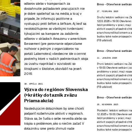
odborov alebo v kampaniach za
Brno - Otevřené setkání
dosiahnutie požiadaviek pracujúcich nie
27. FEBRUÁRA 2026
je dobré spoliehať sa na médiá, a to aj v
Druhý letošní setkání na Zá
prípade, že informujú pozitívne a
12.03. 2026 v 19:00. Otevřen
vystupujú proti šéfom a šéfkam. Aj keď sa
řešit problémy v práci, mají
nestotožňujeme so všetkými tvrdeniami
aktivit zapojit, případně ch
anarchosyndikalismem a poz
týkajúcimi sa kampane za založenie
budou také naše propagační
odborov v skladoch Amazonu v americkom
(
FB událost
)
Bessemeri (
pre porovnanie odporúčame
rozhovor s jedným z organizátorov na
Brno - Otevřené setkání
portáli Labornotes
), všeobecne ide o cenné
postrehy, ktoré v našich podmienkach stoja
21. JANUÁRA 2026
za úvahu napríklad v súvislosti so
První letošní setkání na Zák
v 19:00. Otevřené setkání js
štrajkami v školstve, obzvlášť na jeseň
problémy v práci, mají nápad
2016.
aktivit zapojit, případně ch
anarchosyndikalismem a poz
budou také naše propagační
30. APRÍLA 2021
(
FB událost
)
Výzva do regiónov Slovenska
(+krátky dotazník zväzu
Brno - Otevřené setkání
Priama akcia)
26. NOVEMBRA 2025
Nasledujúcim dotazníkom by sme chceli
Poslední letošní setkání na
podporiť rozbehnutie aktivít v regiónoch.
12. 2025 v 19:00. Otevřené s
Stáva sa, že ľudia o sebe nevedia alebo sa
řešit problémy v práci, mají
aktivit zapojit, případně ch
trápia s problémom, ako s niečím začať. V
anarchosyndikalismem a poz
dotazníku sme preto zhrnuli naše
budou také naše propagační