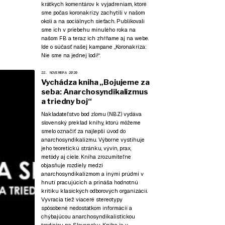
krátkych komentárov k vyjadreniam, ktoré
sme počas koronakrízy zachytili v našom
okolí a na sociálnych sieťach. Publikovali
sme ich v priebehu minulého roka na
našom FB a teraz ich zhŕňame aj na webe.
Ide o súčasť našej kampane
„Koronakríza:
Nie sme na jednej lodi!“
.
22. NOVEMBRA 2020
Vychádza kniha „Bojujeme za
seba: Anarchosyndikalizmus
a triedny boj“
Nakladateľstvo bod zlomu (NBZ) vydáva
slovenský preklad knihy, ktorú môžeme
smelo označiť za najlepší úvod do
anarchosyndikalizmu. Výborne vystihuje
jeho teoretickú stránku, vývin, prax,
metódy aj ciele. Kniha zrozumiteľne
objasňuje rozdiely medzi
anarchosyndikalizmom a inými prúdmi v
hnutí pracujúcich a prináša hodnotnú
kritiku klasických odborových organizácií.
Vyvracia tiež viaceré stereotypy
spôsobené nedostatkom informácií a
chýbajúcou anarchosyndikalistickou