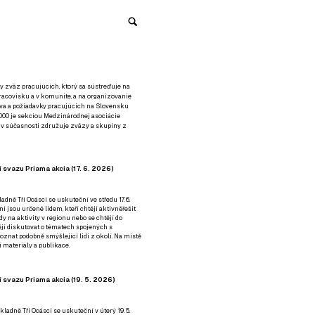
y zväz pracujúcich, ktorý sa sústreďuje na
racovisku a v komunite, a na organizovanie
áva a požiadavky pracujúcich na Slovensku
2000 je sekciou Medzinárodnej asociácie
á v súčasnosti združuje zväzy a skupiny z
 svazu Priama akcia (17. 6. 2026)
adně Tři Ocásci se uskuteční ve středu 17. 6.
ní jsou určené lidem, kteří chtějí aktivněřešit
y na aktivity v regionu nebo se chtějí do
tějí diskutovat o tématech spojených s
nat podobně smýšlející lidi z okolí. Na místě
 materiály a publikace.
 svazu Priama akcia (19. 5. 2026)
ladně Tři Ocásci se uskuteční v úterý 19. 5.