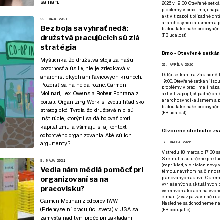
sa nám
.
2026 v 19:00. Otevřené setká
problémy v práci, mají nápad
aktivit zapojit, případně ch
22. MÁJA 2021
anarchosyndikalismem a poz
Bez boja sa vyhrať nedá:
budou také naše propagační
(
FB událost
)
družstvá pracujúcich sú zlá
stratégia
Brno - Otevřené setkání
Myšlienka, že družstvá stoja za našu
20. APRÍLA 2026
pozornosť a úsilie, nie je zriedkavá v
Další setkání na Základně Tř
anarchistických ani ľavicových kruhoch.
19:00. Otevřené setkání jsou
Pozerať sa na ne dá rôzne. Carmen
problémy v práci, mají nápad
Molinari, Lexi Owens a Robert Fontana z
aktivit zapojit, případně ch
anarchosyndikalismem a poz
portálu Organizing Work si zvolili hľadisko
budou také naše propagační
strategické. Tvrdia, že družstvá nie sú
(
FB událost
)
inštitúcie, ktorými sa dá bojovať proti
kapitalizmu, a všímajú si aj kontext
Otvorené stretnutie zvä
odborového organizovania. Aké sú ich
argumenty?
12. MARCA 2026
V stredu 18. marca o 17:30 s
Stretnutia sú určené pre ľud
9. MÁJA 2021
(napríklad, ale nielen nevy
Vedia nám médiá pomôcť pri
témou, návrhom na činnosť 
organizovaní sa na
plánovaných aktivít. Okrem
vyriešených a aktuálnych p
pracovisku?
verejných akciach na výcho
e-mail (zvazpa zavináč rise
Carmen Molinari z odborov IWW
Následne sa dohodneme na p
(Priemyselní pracujúci sveta) v USA sa
(
FB podujatie
)
zamýšľa nad tým, prečo pri zakladaní