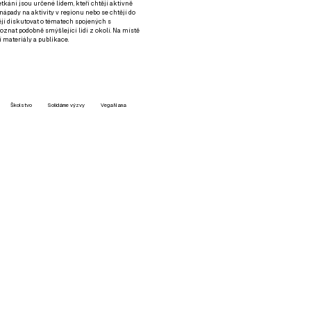
setkání jsou určené lidem, kteří chtějí aktivně
 nápady na aktivity v regionu nebo se chtějí do
tějí diskutovat o tématech spojených s
nat podobně smýšlející lidi z okolí. Na místě
 materiály a publikace.
Školstvo
Solidárne výzvy
VegaNana