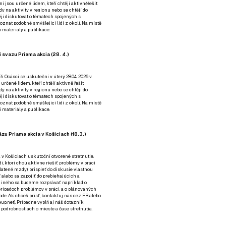
ní jsou určené lidem, kteří chtějí aktivněřešit
y na aktivity v regionu nebo se chtějí do
tějí diskutovat o tématech spojených s
nat podobně smýšlející lidi z okolí. Na místě
 materiály a publikace.
 svazu Priama akcia (28. 4.)
i Ocásci se uskuteční v úterý 28.04. 2026 v
 určené lidem, kteří chtějí aktivně řešit
y na aktivity v regionu nebo se chtějí do
tějí diskutovat o tématech spojených s
nat podobně smýšlející lidi z okolí. Na místě
 materiály a publikace.
zu Priama akcia v Košiciach (18.3.)
a v Košiciach uskutoční otvorené stretnutie.
í, ktorí chcú aktívne riešiť problémy v práci
platené mzdy), prispieť do diskusie vlastnou
alebo sa zapojiť do prebiehajúcich a
 iného sa budeme rozprávať napríklad o
rípadoch problémov v práci, a o plánovaných
de. Ak chceš prísť, kontaktuj nás cez
FB
alebo
up.net). Prípadne
vyplň aj náš dotazník
.
odrobnostiach o mieste a čase stretnutia.