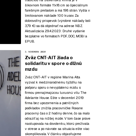
tradíciou na Slovensku. Kniha je v
šikovnom formáte 11x18 cm so špeciálnym
farebným prebalom a má 198 strán. Vyšla v
limitovanom náklade 100 kusov. Za
dobrovoľný príspevok (výrobné náklady boli
3,79 €) sa dá objednať na adrese NBZ.
Aktualizácia 29.4.2023:
Druhé vydanie
bezplatne vo formátoch
PDF
,
DOC
,
MOBI
a
EPUB
.
3. NOVEMBRA 2020
Zväz CNT-AIT žiada o
solidaritu v spore o dlžnú
mzdu
Zväz CNT-AIT v regióne Marina Alta
vyzval k medzinárodnému týždňu na
podporu sporu o nevyplatenú mzdu s
firmou prenajímajúcou luxusnú vilu The
Adelante House. Ešte v decembri 2019
firma bez upozornenia a patričných
podkladov znížila pracovníčke Roxane
pracovný čas o 2 hodiny denne, čo sa malo
odraziť aj na nižšej mzde. V tom čase práve
nastupovala na dovolenku, ktorú prežívala
v strese a po návrate sa situácia ešte viac
skomplikovala. V článku objasňujeme