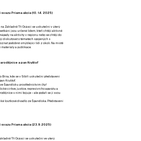
 svazu Priama akcia (10. 14. 2025)
 na Základně Tři Ocásci se uskuteční v úterý
é setkání jsou určené lidem, kteří chtějí aktivně
 nápady na aktivity v regionu nebo se chtějí do
tějí diskutovat o tématech spojených s
nat podobně smýšlející lidi z okolí. Na místě
 materiály a publikace.
arodějnice a pan Kryštof
o Brna, kde se v Sibiři uskuteční představení
pan Kryštof.
 ve Španělsku prostřednictvím čtyř
ické církve, justice, represivního aparátu a
odějnice s nimi bojuje – ale podaří se jí svou
tické loutkové divadlo ze Španělska. Představení
í svazu Priama akcia (23.9.2025)
ákladně Tři Ocásci se uskuteční ve uterý