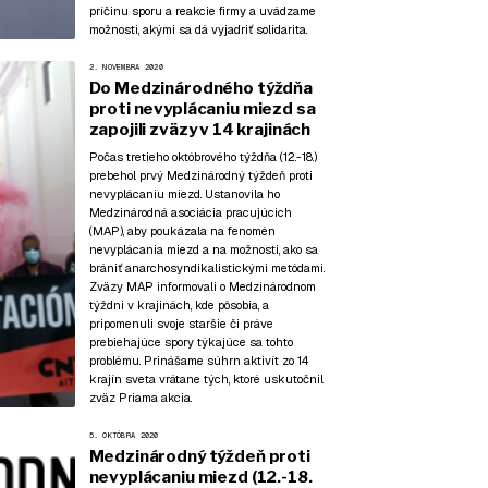
príčinu sporu a reakcie firmy a uvádzame
možnosti, akými sa dá vyjadriť solidarita.
2. NOVEMBRA 2020
Do Medzinárodného týždňa
proti nevyplácaniu miezd sa
zapojili zväzy v 14 krajinách
Počas tretieho októbrového týždňa (12.-18.)
prebehol prvý Medzinárodný týždeň proti
nevyplácaniu miezd. Ustanovila ho
Medzinárodná asociácia pracujúcich
(MAP), aby poukázala na fenomén
nevyplácania miezd a na možnosti, ako sa
brániť anarchosyndikalistickými metódami.
Zväzy MAP informovali o Medzinárodnom
týždni v krajinách, kde pôsobia, a
pripomenuli svoje staršie či práve
prebiehajúce spory týkajúce sa tohto
problému. Prinášame súhrn aktivít zo 14
krajín sveta vrátane tých, ktoré uskutočnil
zväz Priama akcia.
5. OKTÓBRA 2020
Medzinárodný týždeň proti
nevyplácaniu miezd (12.-18.