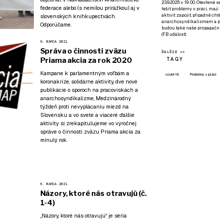
23.9.2025 v 19:00. Otevřené 
federace
alebo (s nemilou prirážkou) aj v
řešit problémy v práci, mají
aktivit zapojit, případně ch
slovenských kníhkupectvách.
anarchosyndikalismem a poz
Odporúčame.
budou také naše propagační
(
FB událost
)
9. MARCA 2021
Správa o činnosti zväzu
ĎALŠIE >>
TAGY
Priama akcia za rok 2020
Kampane k parlamentným voľbám a
covid-19
Problémy v práci
koronakríze, solidárne aktivity, dve nové
publikácie o sporoch na pracoviskách a
anarchosyndikalizme, Medzinárodný
týždeň proti nevyplácaniu miezd na
Slovensku a vo svete a viaceré ďalšie
aktivity si zrekapitulujeme vo výročnej
správe o činnosti zväzu Priama akcia za
minulý rok.
6. MARCA 2021
Názory, ktoré nás otravujú (č.
1-4)
„Názory, ktoré nás otravujú“ je séria