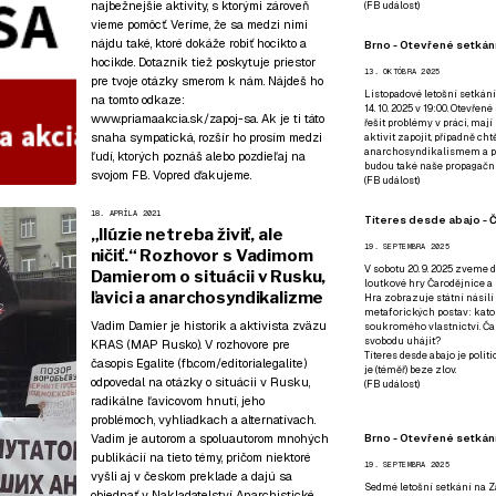
najbežnejšie aktivity, s ktorými zároveň
(
FB událost
)
vieme pomôcť. Veríme, že sa medzi nimi
nájdu také, ktoré dokáže robiť hocikto a
Brno - Otevřené setkání
hocikde. Dotazník tiež poskytuje priestor
13. OKTÓBRA 2025
pre tvoje otázky smerom k nám. Nájdeš ho
Listopadové letošní setkání
na tomto odkaze:
14. 10. 2025 v 19:00. Otevřen
www.priamaakcia.sk/zapoj-sa
. Ak je ti táto
řešit problémy v práci, mají
snaha sympatická, rozšír ho prosím medzi
aktivit zapojit, případně ch
anarchosyndikalismem a poz
ľudí, ktorých poznáš alebo pozdieľaj na
budou také naše propagační
svojom FB. Vopred ďakujeme.
(
FB událost
)
18. APRÍLA 2021
Títeres desde abajo - Č
„Ilúzie netreba živiť, ale
19. SEPTEMBRA 2025
ničiť.“ Rozhovor s Vadimom
V sobotu 20. 9. 2025 zveme d
Damierom o situácii v Rusku,
loutkové hry Čarodějnice a 
ľavici a anarchosyndikalizme
Hra zobrazuje státní násilí
metaforických postav: katol
Vadim Damier je historik a aktivista zväzu
soukromého vlastnictví. Čar
svobodu uhájit?
KRAS (MAP Rusko). V rozhovore pre
Títeres desde abajo je poli
časopis Egalite (fb.com/editorialegalite)
je (téměř) beze zlov.
odpovedal na otázky o situácii v Rusku,
(
FB událost
)
radikálne ľavicovom hnutí, jeho
problémoch, vyhliadkach a alternatívach.
Brno - Otevřené setkán
Vadim je autorom a spoluautorom mnohých
publikácií na tieto témy, pričom niektoré
19. SEPTEMBRA 2025
vyšli aj v českom preklade a dajú sa
Sedmé letošní setkání na Z
objednať v
Nakladatelství Anarchistické