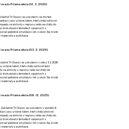
 svazu Priama akcia (12. 3. 2026)
kladně Tři Ocásci se uskuteční ve čtvrtek
é setkání jsou určené lidem, kteří chtějí aktivně
 nápady na aktivity v regionu nebo se chtějí do
tějí diskutovat o tématech spojených s
nat podobně smýšlející lidi z okolí. Na místě
 materiály a publikace.
 svazu Priama akcia (03. 2. 2026)
ladně Tři Ocásci se uskuteční v úterý 3. 2. 2026
ou určené lidem, kteří chtějí aktivně řešit
y na aktivity v regionu nebo se chtějí do
tějí diskutovat o tématech spojených s
nat podobně smýšlející lidi z okolí. Na místě
 materiály a publikace.
 svazu Priama akcia (08. 12. 2025)
 Základně Tři Ocásci se uskuteční v ponděli 8.
etkání jsou určené lidem, kteří chtějí aktivně
 nápady na aktivity v regionu nebo se chtějí do
tějí diskutovat o tématech spojených s
nat podobně smýšlející lidi z okolí. Na místě
 materiály a publikace.