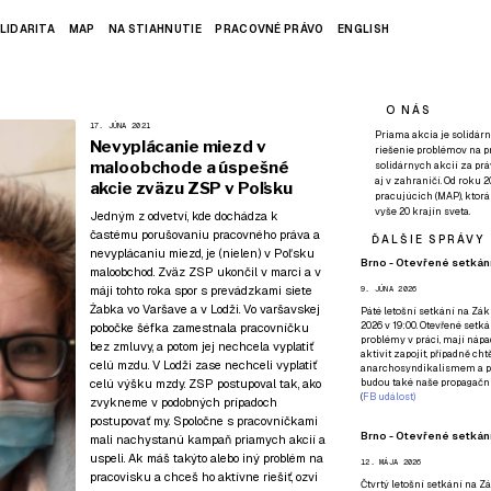
LIDARITA
MAP
NA STIAHNUTIE
PRACOVNÉ PRÁVO
ENGLISH
O NÁS
17. JÚNA 2021
Priama akcia je solidárn
Nevyplácanie miezd v
riešenie problémov na p
maloobchode a úspešné
solidárnych akcií za pr
aj v zahraničí. Od roku 
akcie zväzu ZSP v Poľsku
pracujúcich (MAP), ktor
vyše 20 krajín sveta.
Jedným z odvetví, kde dochádza k
častému porušovaniu pracovného práva a
ĎALŠIE SPRÁVY
nevyplácaniu miezd, je (nielen) v Poľsku
Brno - Otevřené setkání
maloobchod. Zväz ZSP ukončil v marci a v
máji tohto roka spor s prevádzkami siete
9. JÚNA 2026
Żabka vo Varšave a v Lodži. Vo varšavskej
Páté
letošní setkání na Zákl
2026 v 19:00. Otevřené setká
pobočke šéfka zamestnala pracovníčku
problémy v práci, mají nápad
bez zmluvy, a potom jej nechcela vyplatiť
aktivit zapojit, případně ch
celú mzdu. V Lodži zase nechceli vyplatiť
anarchosyndikalismem a poz
celú výšku mzdy. ZSP postupoval tak, ako
budou také naše propagační
(
FB událost
)
zvykneme v podobných prípadoch
postupovať my. Spoločne s pracovníčkami
Brno - Otevřené setkání
mali nachystanú kampaň priamych akcií a
uspeli. Ak máš takýto alebo iný problém na
12. MÁJA 2026
pracovisku a chceš ho aktívne riešiť,
ozvi
Čtvrtý
letošní setkání na Zák