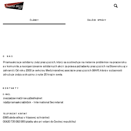
ČLÁNKY
ĎALŠIE SPRÁVY
O NÁS
Priama akcia je solidárny zväz pracujúcich, ktorý sa sústreďuje na riešenie problémov na pracovisku
a v komunite, a na organizovanie solidárnych akcií za práva a požiadavky pracujúcich na Slovensku aj v
zahraničí. Od roku 2000 je sekciou Medzinárodnej asociácie pracujúcich (MAP), ktorá v súčasnosti
združuje zväzy a skupiny z vyše 20 krajín sveta.
KONTAKTY
E-MAIL
zvazpa(zavináč)riseup(bodka)net
is(at)priamaakcia(dot)sk - International Secretariat
TELEFONICKÝ KONTAKT
(SMS alebo odkaz v hlasovej schránke):
00420 735 082 065 (platby ako pri volaní do Českej republiky)