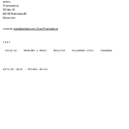
ADRESA
Priama akcia
P.O. Box 16
841 06 Bratislava 48
Slovensko
www.facebook.com/Zvaz.Priama.akcia
FACEBOOK
TAGY
COVID-19
PROBLÉMY V PRÁCI
ŠKOLSTVO
SOLIDÁRNE VÝZVY
VEGANANA
ANTI(©) 2024 -
PRIAMA AKCIA