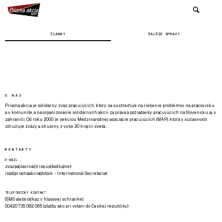
ČLÁNKY
ĎALŠIE SPRÁVY
O NÁS
Priama akcia je solidárny zväz pracujúcich, ktorý sa sústreďuje na riešenie problémov na pracovisku
a v komunite, a na organizovanie solidárnych akcií za práva a požiadavky pracujúcich na Slovensku aj v
zahraničí. Od roku 2000 je sekciou Medzinárodnej asociácie pracujúcich (MAP), ktorá v súčasnosti
združuje zväzy a skupiny z vyše 20 krajín sveta.
KONTAKTY
E-MAIL
zvazpa(zavináč)riseup(bodka)net
is(at)priamaakcia(dot)sk - International Secretariat
TELEFONICKÝ KONTAKT
(SMS alebo odkaz v hlasovej schránke):
00420 735 082 065 (platby ako pri volaní do Českej republiky)