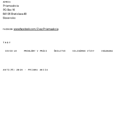
ADRESA
Priama akcia
P.O. Box 16
841 06 Bratislava 48
Slovensko
www.facebook.com/Zvaz.Priama.akcia
FACEBOOK
TAGY
COVID-19
PROBLÉMY V PRÁCI
ŠKOLSTVO
SOLIDÁRNE VÝZVY
VEGANANA
ANTI(©) 2024 -
PRIAMA AKCIA