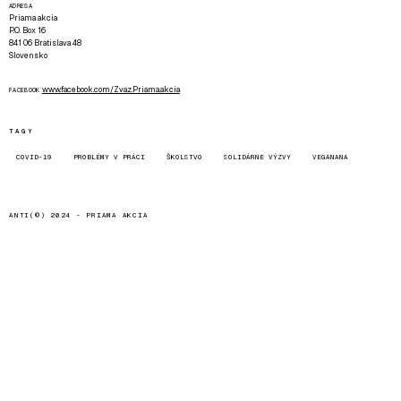
ADRESA
Priama akcia
P.O. Box 16
841 06 Bratislava 48
Slovensko
www.facebook.com/Zvaz.Priama.akcia
FACEBOOK
TAGY
COVID-19
PROBLÉMY V PRÁCI
ŠKOLSTVO
SOLIDÁRNE VÝZVY
VEGANANA
ANTI(©) 2024 -
PRIAMA AKCIA