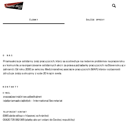
ČLÁNKY
ĎALŠIE SPRÁVY
O NÁS
Priama akcia je solidárny zväz pracujúcich, ktorý sa sústreďuje na riešenie problémov na pracovisku
a v komunite, a na organizovanie solidárnych akcií za práva a požiadavky pracujúcich na Slovensku aj v
zahraničí. Od roku 2000 je sekciou Medzinárodnej asociácie pracujúcich (MAP), ktorá v súčasnosti
združuje zväzy a skupiny z vyše 20 krajín sveta.
KONTAKTY
E-MAIL
zvazpa(zavináč)riseup(bodka)net
is(at)priamaakcia(dot)sk - International Secretariat
TELEFONICKÝ KONTAKT
(SMS alebo odkaz v hlasovej schránke):
00420 735 082 065 (platby ako pri volaní do Českej republiky)