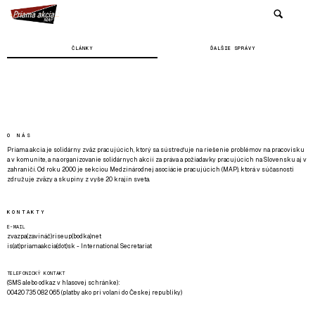
ČLÁNKY
ĎALŠIE SPRÁVY
O NÁS
Priama akcia je solidárny zväz pracujúcich, ktorý sa sústreďuje na riešenie problémov na pracovisku
a v komunite, a na organizovanie solidárnych akcií za práva a požiadavky pracujúcich na Slovensku aj v
zahraničí. Od roku 2000 je sekciou Medzinárodnej asociácie pracujúcich (MAP), ktorá v súčasnosti
združuje zväzy a skupiny z vyše 20 krajín sveta.
KONTAKTY
E-MAIL
zvazpa(zavináč)riseup(bodka)net
is(at)priamaakcia(dot)sk - International Secretariat
TELEFONICKÝ KONTAKT
(SMS alebo odkaz v hlasovej schránke):
00420 735 082 065 (platby ako pri volaní do Českej republiky)