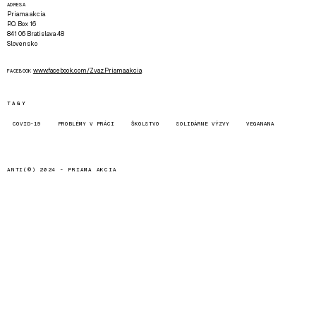
ADRESA
Priama akcia
P.O. Box 16
841 06 Bratislava 48
Slovensko
www.facebook.com/Zvaz.Priama.akcia
FACEBOOK
TAGY
COVID-19
PROBLÉMY V PRÁCI
ŠKOLSTVO
SOLIDÁRNE VÝZVY
VEGANANA
ANTI(©) 2024 -
PRIAMA AKCIA