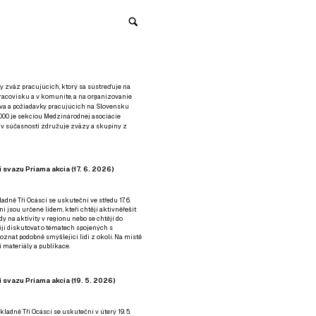
y zväz pracujúcich, ktorý sa sústreďuje na
racovisku a v komunite, a na organizovanie
áva a požiadavky pracujúcich na Slovensku
2000 je sekciou Medzinárodnej asociácie
á v súčasnosti združuje zväzy a skupiny z
 svazu Priama akcia (17. 6. 2026)
adně Tři Ocásci se uskuteční ve středu 17. 6.
ní jsou určené lidem, kteří chtějí aktivněřešit
y na aktivity v regionu nebo se chtějí do
tějí diskutovat o tématech spojených s
nat podobně smýšlející lidi z okolí. Na místě
 materiály a publikace.
 svazu Priama akcia (19. 5. 2026)
ladně Tři Ocásci se uskuteční v úterý 19. 5.