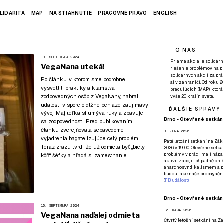
LIDARITA
MAP
NA STIAHNUTIE
PRACOVNÉ PRÁVO
ENGLISH
O NÁS
19. SEPTEMBRA 2024
Priama akcia je solidárn
VegaNana uteká!
riešenie problémov na p
solidárnych akcií za pr
Po článku, v ktorom sme podrobne
aj v zahraničí. Od roku 
vysvetlili praktiky a klamstvá
pracujúcich (MAP), ktor
zodpovedných osôb z VegaNany, nabrali
vyše 20 krajín sveta.
udalosti v spore o dlžné peniaze zaujímavý
ĎALŠIE SPRÁVY
vývoj. Majiteľka si umýva ruky a zbavuje
Brno - Otevřené setkání
sa zodpovednosti. Pred publikovaním
článku zverejňovala sebavedomé
9. JÚNA 2026
vyjadrenia bagatelizujúce celý problém.
Páté
letošní setkání na Zákl
Teraz zrazu tvrdí, že už odmieta byť „biely
2026 v 19:00. Otevřené setká
problémy v práci, mají nápad
kôň“ šéfky a hľadá si zamestnanie.
aktivit zapojit, případně ch
anarchosyndikalismem a poz
budou také naše propagační
(
FB událost
)
Brno - Otevřené setkání
15. SEPTEMBRA 2024
12. MÁJA 2026
VegaNana naďalej odmieta
Čtvrtý
letošní setkání na Zák