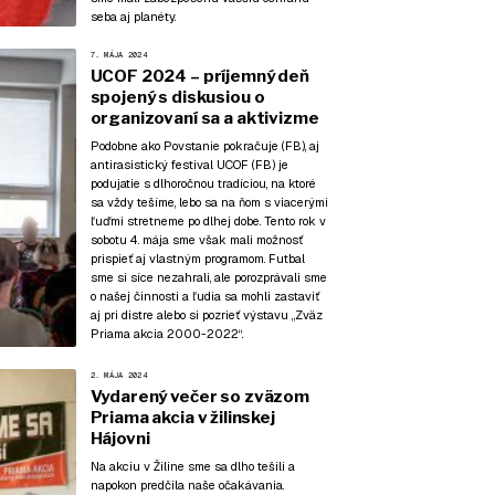
seba aj planéty.
7. MÁJA 2024
UCOF 2024 – príjemný deň
spojený s diskusiou o
organizovaní sa a aktivizme
Podobne ako Povstanie pokračuje (
FB
), aj
antirasistický festival UCOF (
FB
) je
podujatie s dlhoročnou tradíciou, na ktoré
sa vždy tešíme, lebo sa na ňom s viacerými
ľuďmi stretneme po dlhej dobe. Tento rok v
sobotu 4. mája sme však mali možnosť
prispieť aj vlastným programom. Futbal
sme si síce nezahrali, ale porozprávali sme
o našej činnosti a ľudia sa mohli zastaviť
aj pri distre alebo si pozrieť výstavu „Zväz
Priama akcia 2000-2022“.
2. MÁJA 2024
Vydarený večer so zväzom
Priama akcia v žilinskej
Hájovni
Na akciu v Žiline sme sa dlho tešili a
napokon predčila naše očakávania.