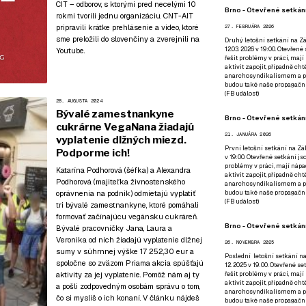
CIT – odborov, s ktorými pred necelými 10
Brno - Otevřené setkání
rokmi tvorili jednu organizáciu. CNT-AIT
pripravili krátke prehlásenie a video, ktoré
27. FEBRUÁRA 2026
sme preložili do slovenčiny a zverejnili
na
Druhý letošní setkání na Zá
12.03. 2026 v 19:00. Otevřen
Youtube
.
řešit problémy v práci, mají
aktivit zapojit, případně ch
anarchosyndikalismem a poz
budou také naše propagační
(
FB událost
)
28. AUGUSTA 2024
Bývalé zamestnankyne
Brno - Otevřené setkání
cukrárne VegaNana žiadajú
21. JANUÁRA 2026
vyplatenie dlžných miezd.
První letošní setkání na Zák
Podporme ich!
v 19:00. Otevřené setkání js
problémy v práci, mají nápad
Katarína Podhorová (šéfka) a Alexandra
aktivit zapojit, případně ch
Podhorová (majiteľka živnostenského
anarchosyndikalismem a poz
budou také naše propagační
oprávnenia na podnik) odmietajú vyplatiť
(
FB událost
)
tri bývalé zamestnankyne, ktoré pomáhali
formovať začínajúcu vegánsku cukráreň.
Brno - Otevřené setkání
Bývalé pracovníčky Jana, Laura a
Veronika od nich žiadajú vyplatenie dlžnej
26. NOVEMBRA 2025
sumy v súhrnnej výške 17 252,30 eur a
Poslední letošní setkání na
spoločne so zväzom Priama akcia spúšťajú
12. 2025 v 19:00. Otevřené s
řešit problémy v práci, mají
aktivity za jej vyplatenie. Pomôž nám aj ty
aktivit zapojit, případně ch
a pošli zodpovedným osobám správu o tom,
anarchosyndikalismem a poz
čo si myslíš o ich konaní. V článku nájdeš
budou také naše propagační