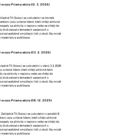
 svazu Priama akcia (12. 3. 2026)
kladně Tři Ocásci se uskuteční ve čtvrtek
é setkání jsou určené lidem, kteří chtějí aktivně
 nápady na aktivity v regionu nebo se chtějí do
tějí diskutovat o tématech spojených s
nat podobně smýšlející lidi z okolí. Na místě
 materiály a publikace.
 svazu Priama akcia (03. 2. 2026)
ladně Tři Ocásci se uskuteční v úterý 3. 2. 2026
ou určené lidem, kteří chtějí aktivně řešit
y na aktivity v regionu nebo se chtějí do
tějí diskutovat o tématech spojených s
nat podobně smýšlející lidi z okolí. Na místě
 materiály a publikace.
 svazu Priama akcia (08. 12. 2025)
 Základně Tři Ocásci se uskuteční v ponděli 8.
etkání jsou určené lidem, kteří chtějí aktivně
 nápady na aktivity v regionu nebo se chtějí do
tějí diskutovat o tématech spojených s
nat podobně smýšlející lidi z okolí. Na místě
 materiály a publikace.