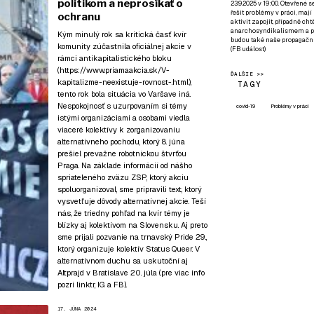
politikom a neprosíkať o
23.9.2025 v 19:00. Otevřené 
řešit problémy v práci, mají
ochranu
aktivit zapojit, případně ch
anarchosyndikalismem a poz
Kým minulý rok sa kritická časť kvír
budou také naše propagační
komunity zúčastnila oficiálnej akcie v
(
FB událost
)
rámci antikapitalistického bloku
(
https://www.priamaakcia.sk/V-
ĎALŠIE >>
kapitalizme-neexistuje-rovnost-.html
),
TAGY
tento rok bola situácia vo Varšave iná.
Nespokojnosť s uzurpovaním si témy
covid-19
Problémy v práci
istými organizáciami a osobami viedla
viaceré kolektívy k zorganizovaniu
alternatívneho pochodu, ktorý 8. júna
prešiel prevažne robotníckou štvrťou
Praga. Na základe informácií od nášho
spriateleného zväzu ZSP, ktorý akciu
spoluorganizoval, sme pripravili text, ktorý
vysvetľuje dôvody alternatívnej akcie. Teší
nás, že triedny pohľad na kvír témy je
blízky aj kolektívom na Slovensku. Aj preto
sme prijali pozvanie na
trnavský Pride 29.
,
ktorý organizuje kolektív Status Queer. V
alternatívnom duchu sa uskutoční aj
Altprajd v Bratislave 20. júla (pre viac info
pozri
linktr
,
IG
a
FB
).
17. JÚNA 2024