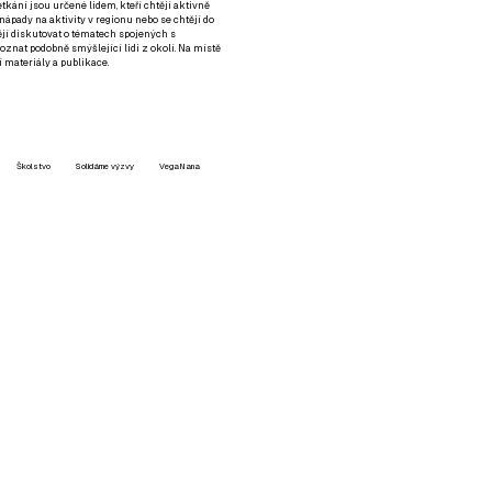
setkání jsou určené lidem, kteří chtějí aktivně
 nápady na aktivity v regionu nebo se chtějí do
tějí diskutovat o tématech spojených s
nat podobně smýšlející lidi z okolí. Na místě
 materiály a publikace.
Školstvo
Solidárne výzvy
VegaNana