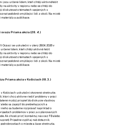
ní jsou určené lidem, kteří chtějí aktivněřešit
y na aktivity v regionu nebo se chtějí do
tějí diskutovat o tématech spojených s
nat podobně smýšlející lidi z okolí. Na místě
 materiály a publikace.
 svazu Priama akcia (28. 4.)
i Ocásci se uskuteční v úterý 28.04. 2026 v
 určené lidem, kteří chtějí aktivně řešit
y na aktivity v regionu nebo se chtějí do
tějí diskutovat o tématech spojených s
nat podobně smýšlející lidi z okolí. Na místě
 materiály a publikace.
zu Priama akcia v Košiciach (18.3.)
a v Košiciach uskutoční otvorené stretnutie.
í, ktorí chcú aktívne riešiť problémy v práci
platené mzdy), prispieť do diskusie vlastnou
alebo sa zapojiť do prebiehajúcich a
 iného sa budeme rozprávať napríklad o
rípadoch problémov v práci, a o plánovaných
de. Ak chceš prísť, kontaktuj nás cez
FB
alebo
up.net). Prípadne
vyplň aj náš dotazník
.
odrobnostiach o mieste a čase stretnutia.