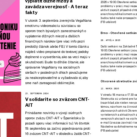
vyplatiť dlžné mzdy a
2026 v 19:00. Otevřené setká
zavádza verejnosť - A teraz
problémy v práci, mají nápad
aktivit zapojit, případně ch
fakty
anarchosyndikalismem a poz
budou také naše propagační
V utorok 3. septembra zverejnila VegaNana
(
FB událost
)
emotívnu videoreakciu súvisiacu so
sporom troch bývalých zamestnankýň o
Brno - Otevřené setkání
vyplatenie dlžných miezd a ďalších
20. APRÍLA 2026
finančných nárokov (pre viac info
pozri
predošlý článok
alebo
FB
). V tomto článku
Další setkání na Základně Tř
19:00. Otevřené setkání jsou
nájdeš video prepísané do textovej podoby
problémy v práci, mají nápad
doplnené o vysvetlenia, ako sa veci majú v
aktivit zapojit, případně ch
skutočnosti. Bude to dlhšie čítanie, ale
anarchosyndikalismem a poz
budou také naše propagační
správanie VegaNany na sociálnych
(
FB událost
)
sieťach v posledných dňoch považujeme
za neakceptovateľné a vyžadovalo si, aby
Otvorené stretnutie zvä
sme naň zareagovali obšírnejšie.
12. MARCA 2026
15. SEPTEMBRA 2024
V stredu 18. marca o 17:30 s
V solidarite so zväzom CNT-
Stretnutia sú určené pre ľud
(napríklad, ale nielen nevy
AIT
témou, návrhom na činnosť 
plánovaných aktivít. Okrem
Prinášame novinky o vývoji súdnych
vyriešených a aktuálnych p
sporov zväzu CNT-AIT v Španielsku (o
verejných akciach na výcho
e-mail (zvazpa zavináč rise
pozadí sporu
viac informácií tu
). Vo štvrtok
Následne sa dohodneme na p
19. septembra sa začnú pojednávania proti
(
FB podujatie
)
16 zväzom CNT-AIT v dôsledku žalôb CNT-