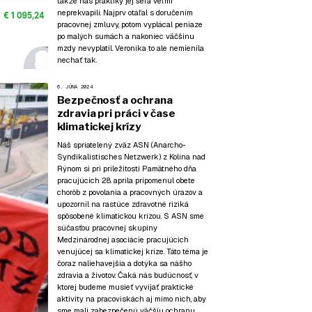
takže nás praktiky jej šéfa veľmi
neprekvapili. Najprv otáľal s doručením
pracovnej zmluvy, potom vyplácal peniaze
po malých sumách a nakoniec väčšinu
mzdy nevyplatil. Veronika to ale nemienila
nechať tak.
6. JÚNA 2024
Bezpečnosť a ochrana
zdravia pri práci v čase
klimatickej krízy
Náš spriatelený zväz ASN (Anarcho-
Syndikalistisches Netzwerk) z Kolína nad
Rýnom si pri príležitosti Pamätného dňa
pracujúcich 28. apríla pripomenul obete
chorôb z povolania a pracovných úrazov a
upozornil na rastúce zdravotné riziká
spôsobené klimatickou krízou. S ASN sme
súčasťou pracovnej skupiny
Medzinárodnej asociácie pracujúcich
venujúcej sa klimatickej kríze. Táto téma je
čoraz naliehavejšia a dotýka sa nášho
zdravia a životov. Čaká nás budúcnosť, v
ktorej budeme musieť vyvíjať praktické
aktivity na pracoviskách aj mimo nich, aby
sme mali zabezpečenú väčšiu ochranu