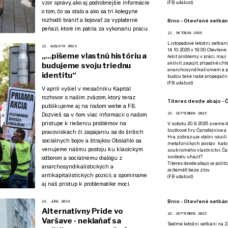
vzor správy, ako aj podrobnejšie informácie
(
FB událost
)
o tom, čo sa stalo a ako sa tri kolegyne
rozhodli brániť a bojovať za vyplatenie
Brno - Otevřené setkání
peňazí, ktoré im patria za vykonanú prácu.
13. OKTÓBRA 2025
Listopadové letošní setkání
12. AUGUSTA 2024
14. 10. 2025 v 19:00. Otevřen
„...píšeme vlastnú históriu a
řešit problémy v práci, mají
aktivit zapojit, případně ch
budujeme svoju triednu
anarchosyndikalismem a poz
identitu“
budou také naše propagační
(
FB událost
)
V apríli vyšiel v mesačníku Kapitál
rozhovor s naším zväzom
, ktorý teraz
Títeres desde abajo - Č
publikujeme aj na našom webe a FB.
Dozvieš sa v ňom viac informácií o našom
19. SEPTEMBRA 2025
prístupe k riešeniu problémov na
V sobotu 20. 9. 2025 zveme d
loutkové hry Čarodějnice a 
pracoviskách či zapájaniu sa do širších
Hra zobrazuje státní násilí
sociálnych bojov a štrajkov. Obsiahlo sa
metaforických postav: katol
venujeme nášmu postoju ku klasickým
soukromého vlastnictví. Čar
svobodu uhájit?
odborom a sociálnemu dialógu z
Títeres desde abajo je poli
anarchosyndikalistických a
je (téměř) beze zlov.
antikapitalistických pozícií, a spomíname
(
FB událost
)
aj náš prístup k problematike moci.
Brno - Otevřené setkán
24. JÚNA 2024
Alternatívny Pride vo
19. SEPTEMBRA 2025
Varšave - neklaňať sa
Sedmé letošní setkání na Z