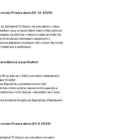
 svazu Priama akcia (10. 14. 2025)
 na Základně Tři Ocásci se uskuteční v úterý
é setkání jsou určené lidem, kteří chtějí aktivně
 nápady na aktivity v regionu nebo se chtějí do
tějí diskutovat o tématech spojených s
nat podobně smýšlející lidi z okolí. Na místě
 materiály a publikace.
arodějnice a pan Kryštof
o Brna, kde se v Sibiři uskuteční představení
pan Kryštof.
 ve Španělsku prostřednictvím čtyř
ické církve, justice, represivního aparátu a
odějnice s nimi bojuje – ale podaří se jí svou
tické loutkové divadlo ze Španělska. Představení
í svazu Priama akcia (23.9.2025)
ákladně Tři Ocásci se uskuteční ve uterý