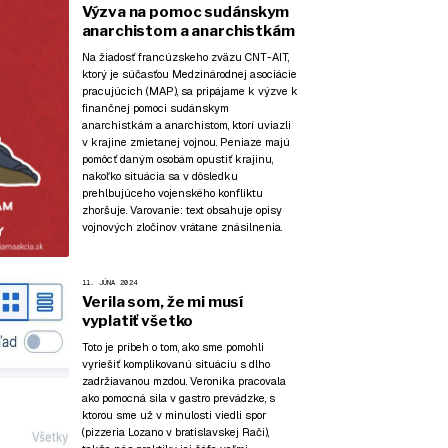
Výzva na pomoc sudánskym
anarchistom a anarchistkám
Na žiadosť francúzskeho zväzu CNT-AIT,
ktorý je súčasťou Medzinárodnej asociácie
pracujúcich (MAP), sa pripájame k výzve k
finančnej pomoci sudánskym
anarchistkám a anarchistom, ktorí uviazli
v krajine zmietanej vojnou. Peniaze majú
pomôcť daným osobám opustiť krajinu,
nakoľko situácia sa v dôsledku
prehlbujúceho vojenského konfliktu
zhoršuje. Varovanie: text obsahuje opisy
vojnových zločinov vrátane znásilnenia.
11. JÚNA 2024
Verila som, že mi musí
vyplatiť všetko
Toto je príbeh o tom, ako sme pomohli
vyriešiť komplikovanú situáciu s dlho
zadržiavanou mzdou. Veronika pracovala
ako pomocná sila v gastro prevádzke, s
ktorou sme už v minulosti viedli spor
(pizzeria Lozano v bratislavskej Rači),