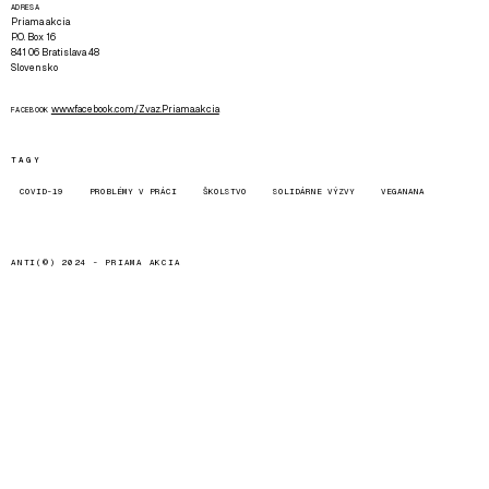
ADRESA
Priama akcia
P.O. Box 16
841 06 Bratislava 48
Slovensko
www.facebook.com/Zvaz.Priama.akcia
FACEBOOK
TAGY
COVID-19
PROBLÉMY V PRÁCI
ŠKOLSTVO
SOLIDÁRNE VÝZVY
VEGANANA
ANTI(©) 2024 -
PRIAMA AKCIA