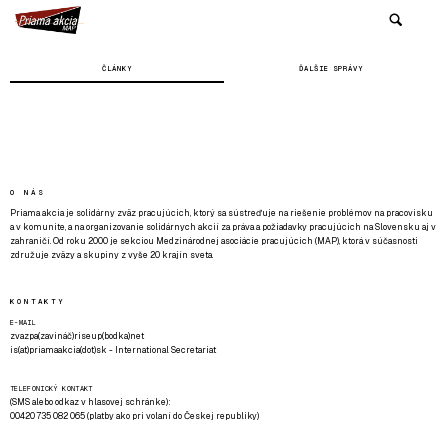
ČLÁNKY
ĎALŠIE SPRÁVY
O NÁS
Priama akcia je solidárny zväz pracujúcich, ktorý sa sústreďuje na riešenie problémov na pracovisku
a v komunite, a na organizovanie solidárnych akcií za práva a požiadavky pracujúcich na Slovensku aj v
zahraničí. Od roku 2000 je sekciou Medzinárodnej asociácie pracujúcich (MAP), ktorá v súčasnosti
združuje zväzy a skupiny z vyše 20 krajín sveta.
KONTAKTY
E-MAIL
zvazpa(zavináč)riseup(bodka)net
is(at)priamaakcia(dot)sk - International Secretariat
TELEFONICKÝ KONTAKT
(SMS alebo odkaz v hlasovej schránke):
00420 735 082 065 (platby ako pri volaní do Českej republiky)