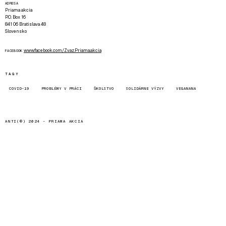
ADRESA
Priama akcia
P.O. Box 16
841 06 Bratislava 48
Slovensko
www.facebook.com/Zvaz.Priama.akcia
FACEBOOK
TAGY
COVID-19
PROBLÉMY V PRÁCI
ŠKOLSTVO
SOLIDÁRNE VÝZVY
VEGANANA
ANTI(©) 2024 -
PRIAMA AKCIA