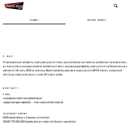
ČLÁNKY
ĎALŠIE SPRÁVY
O NÁS
Priama akcia je solidárny zväz pracujúcich, ktorý sa sústreďuje na riešenie problémov na pracovisku
a v komunite, a na organizovanie solidárnych akcií za práva a požiadavky pracujúcich na Slovensku aj v
zahraničí. Od roku 2000 je sekciou Medzinárodnej asociácie pracujúcich (MAP), ktorá v súčasnosti
združuje zväzy a skupiny z vyše 20 krajín sveta.
KONTAKTY
E-MAIL
zvazpa(zavináč)riseup(bodka)net
is(at)priamaakcia(dot)sk - International Secretariat
TELEFONICKÝ KONTAKT
(SMS alebo odkaz v hlasovej schránke):
00420 735 082 065 (platby ako pri volaní do Českej republiky)