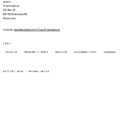
ADRESA
Priama akcia
P.O. Box 16
841 06 Bratislava 48
Slovensko
www.facebook.com/Zvaz.Priama.akcia
FACEBOOK
TAGY
COVID-19
PROBLÉMY V PRÁCI
ŠKOLSTVO
SOLIDÁRNE VÝZVY
VEGANANA
ANTI(©) 2024 -
PRIAMA AKCIA