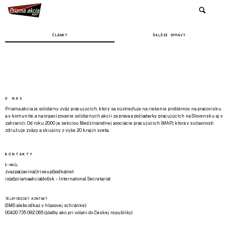
ČLÁNKY
ĎALŠIE SPRÁVY
O NÁS
Priama akcia je solidárny zväz pracujúcich, ktorý sa sústreďuje na riešenie problémov na pracovisku
a v komunite, a na organizovanie solidárnych akcií za práva a požiadavky pracujúcich na Slovensku aj v
zahraničí. Od roku 2000 je sekciou Medzinárodnej asociácie pracujúcich (MAP), ktorá v súčasnosti
združuje zväzy a skupiny z vyše 20 krajín sveta.
KONTAKTY
E-MAIL
zvazpa(zavináč)riseup(bodka)net
is(at)priamaakcia(dot)sk - International Secretariat
TELEFONICKÝ KONTAKT
(SMS alebo odkaz v hlasovej schránke):
00420 735 082 065 (platby ako pri volaní do Českej republiky)