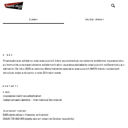
ČLÁNKY
ĎALŠIE SPRÁVY
O NÁS
Priama akcia je solidárny zväz pracujúcich, ktorý sa sústreďuje na riešenie problémov na pracovisku
a v komunite, a na organizovanie solidárnych akcií za práva a požiadavky pracujúcich na Slovensku aj v
zahraničí. Od roku 2000 je sekciou Medzinárodnej asociácie pracujúcich (MAP), ktorá v súčasnosti
združuje zväzy a skupiny z vyše 20 krajín sveta.
KONTAKTY
E-MAIL
zvazpa(zavináč)riseup(bodka)net
is(at)priamaakcia(dot)sk - International Secretariat
TELEFONICKÝ KONTAKT
(SMS alebo odkaz v hlasovej schránke):
00420 735 082 065 (platby ako pri volaní do Českej republiky)