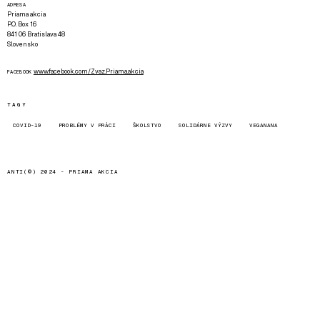
ADRESA
Priama akcia
P.O. Box 16
841 06 Bratislava 48
Slovensko
www.facebook.com/Zvaz.Priama.akcia
FACEBOOK
TAGY
COVID-19
PROBLÉMY V PRÁCI
ŠKOLSTVO
SOLIDÁRNE VÝZVY
VEGANANA
ANTI(©) 2024 -
PRIAMA AKCIA