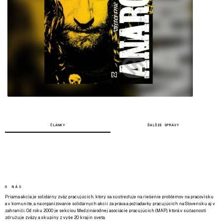
ČLÁNKY
ĎALŠIE SPRÁVY
O NÁS
Priama akcia je solidárny zväz pracujúcich, ktorý sa sústreďuje na riešenie problémov na pracovisku
a v komunite, a na organizovanie solidárnych akcií za práva a požiadavky pracujúcich na Slovensku aj v
zahraničí. Od roku 2000 je sekciou Medzinárodnej asociácie pracujúcich (MAP), ktorá v súčasnosti
združuje zväzy a skupiny z vyše 20 krajín sveta.