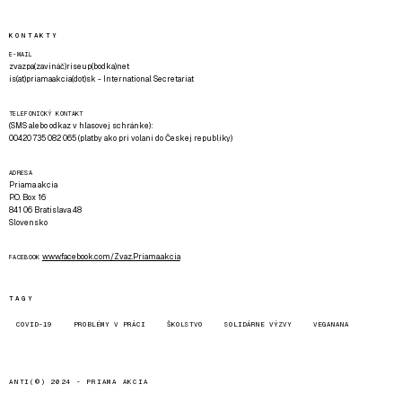
KONTAKTY
E-MAIL
zvazpa(zavináč)riseup(bodka)net
is(at)priamaakcia(dot)sk - International Secretariat
TELEFONICKÝ KONTAKT
(SMS alebo odkaz v hlasovej schránke):
00420 735 082 065 (platby ako pri volaní do Českej republiky)
ADRESA
Priama akcia
P.O. Box 16
841 06 Bratislava 48
Slovensko
www.facebook.com/Zvaz.Priama.akcia
FACEBOOK
TAGY
COVID-19
PROBLÉMY V PRÁCI
ŠKOLSTVO
SOLIDÁRNE VÝZVY
VEGANANA
ANTI(©) 2024 -
PRIAMA AKCIA