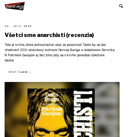
22. JÚLA 2026
Všetci sme anarchisti (recenzia)
Toto je kniha, ktorá jednoznačne stojí za pozornosť. Takto by sa dal
zhodnotiť 300-stránkový rozhovor Denisa Banga s redaktorom Denníka
N Patrikom Garajom aj bez toho, aby sa o knihe povedalo čokoľvek
ďalšie.
ČÍTAŤ ČLÁNOK →