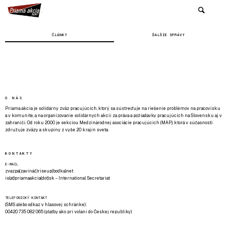
ČLÁNKY
ĎALŠIE SPRÁVY
O NÁS
Priama akcia je solidárny zväz pracujúcich, ktorý sa sústreďuje na riešenie problémov na pracovisku
a v komunite, a na organizovanie solidárnych akcií za práva a požiadavky pracujúcich na Slovensku aj v
zahraničí. Od roku 2000 je sekciou Medzinárodnej asociácie pracujúcich (MAP), ktorá v súčasnosti
združuje zväzy a skupiny z vyše 20 krajín sveta.
KONTAKTY
E-MAIL
zvazpa(zavináč)riseup(bodka)net
is(at)priamaakcia(dot)sk - International Secretariat
TELEFONICKÝ KONTAKT
(SMS alebo odkaz v hlasovej schránke):
00420 735 082 065 (platby ako pri volaní do Českej republiky)