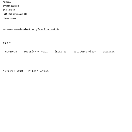
ADRESA
Priama akcia
P.O. Box 16
841 06 Bratislava 48
Slovensko
www.facebook.com/Zvaz.Priama.akcia
FACEBOOK
TAGY
COVID-19
PROBLÉMY V PRÁCI
ŠKOLSTVO
SOLIDÁRNE VÝZVY
VEGANANA
ANTI(©) 2024 -
PRIAMA AKCIA