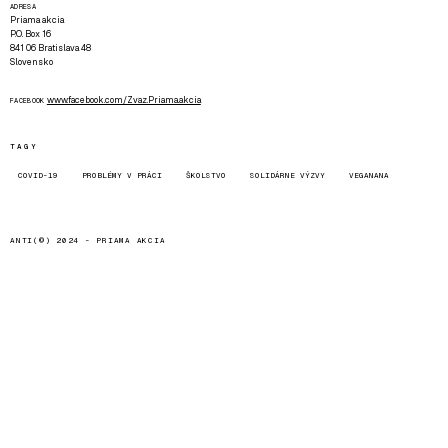
ADRESA
Priama akcia
P.O. Box 16
841 06 Bratislava 48
Slovensko
www.facebook.com/Zvaz.Priama.akcia
FACEBOOK
TAGY
COVID-19
PROBLÉMY V PRÁCI
ŠKOLSTVO
SOLIDÁRNE VÝZVY
VEGANANA
ANTI(©) 2024 -
PRIAMA AKCIA