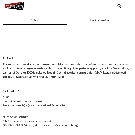
ČLÁNKY
ĎALŠIE SPRÁVY
O NÁS
Priama akcia je solidárny zväz pracujúcich, ktorý sa sústreďuje na riešenie problémov na pracovisku
a v komunite, a na organizovanie solidárnych akcií za práva a požiadavky pracujúcich na Slovensku aj v
zahraničí. Od roku 2000 je sekciou Medzinárodnej asociácie pracujúcich (MAP), ktorá v súčasnosti
združuje zväzy a skupiny z vyše 20 krajín sveta.
KONTAKTY
E-MAIL
zvazpa(zavináč)riseup(bodka)net
is(at)priamaakcia(dot)sk - International Secretariat
TELEFONICKÝ KONTAKT
(SMS alebo odkaz v hlasovej schránke):
00420 735 082 065 (platby ako pri volaní do Českej republiky)