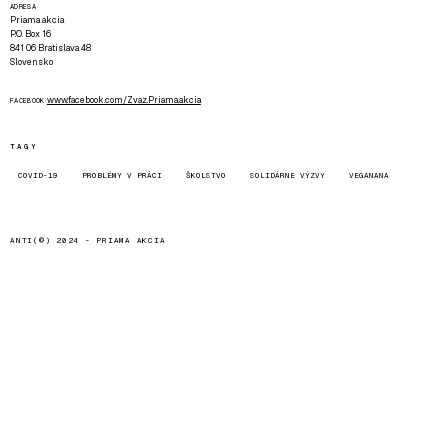
ADRESA
Priama akcia
P.O. Box 16
841 06 Bratislava 48
Slovensko
www.facebook.com/Zvaz.Priama.akcia
FACEBOOK
TAGY
COVID-19
PROBLÉMY V PRÁCI
ŠKOLSTVO
SOLIDÁRNE VÝZVY
VEGANANA
ANTI(©) 2024 -
PRIAMA AKCIA