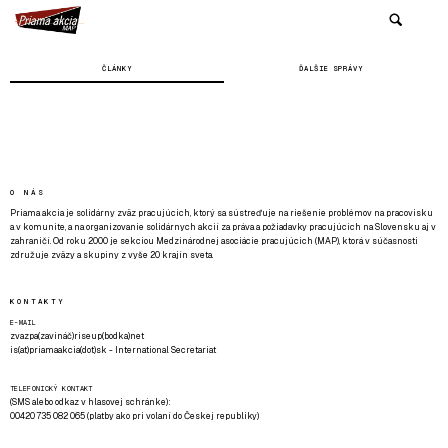
ČLÁNKY
ĎALŠIE SPRÁVY
O NÁS
Priama akcia je solidárny zväz pracujúcich, ktorý sa sústreďuje na riešenie problémov na pracovisku
a v komunite, a na organizovanie solidárnych akcií za práva a požiadavky pracujúcich na Slovensku aj v
zahraničí. Od roku 2000 je sekciou Medzinárodnej asociácie pracujúcich (MAP), ktorá v súčasnosti
združuje zväzy a skupiny z vyše 20 krajín sveta.
KONTAKTY
E-MAIL
zvazpa(zavináč)riseup(bodka)net
is(at)priamaakcia(dot)sk - International Secretariat
TELEFONICKÝ KONTAKT
(SMS alebo odkaz v hlasovej schránke):
00420 735 082 065 (platby ako pri volaní do Českej republiky)