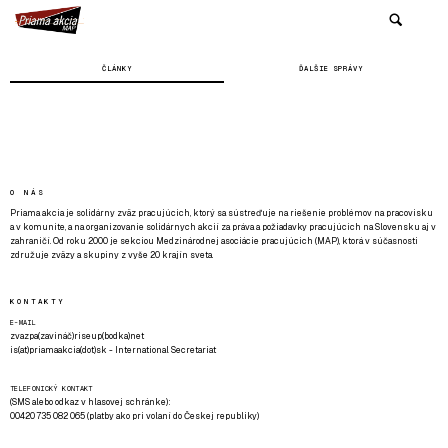
ČLÁNKY
ĎALŠIE SPRÁVY
O NÁS
Priama akcia je solidárny zväz pracujúcich, ktorý sa sústreďuje na riešenie problémov na pracovisku
a v komunite, a na organizovanie solidárnych akcií za práva a požiadavky pracujúcich na Slovensku aj v
zahraničí. Od roku 2000 je sekciou Medzinárodnej asociácie pracujúcich (MAP), ktorá v súčasnosti
združuje zväzy a skupiny z vyše 20 krajín sveta.
KONTAKTY
E-MAIL
zvazpa(zavináč)riseup(bodka)net
is(at)priamaakcia(dot)sk - International Secretariat
TELEFONICKÝ KONTAKT
(SMS alebo odkaz v hlasovej schránke):
00420 735 082 065 (platby ako pri volaní do Českej republiky)