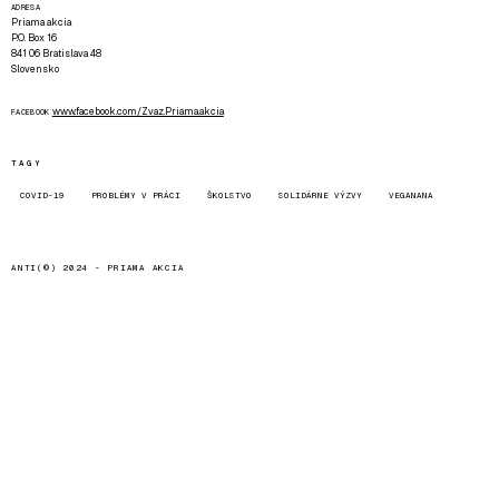
ADRESA
Priama akcia
P.O. Box 16
841 06 Bratislava 48
Slovensko
www.facebook.com/Zvaz.Priama.akcia
FACEBOOK
TAGY
COVID-19
PROBLÉMY V PRÁCI
ŠKOLSTVO
SOLIDÁRNE VÝZVY
VEGANANA
ANTI(©) 2024 -
PRIAMA AKCIA