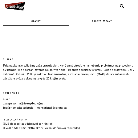
ČLÁNKY
ĎALŠIE SPRÁVY
O NÁS
Priama akcia je solidárny zväz pracujúcich, ktorý sa sústreďuje na riešenie problémov na pracovisku
a v komunite, a na organizovanie solidárnych akcií za práva a požiadavky pracujúcich na Slovensku aj v
zahraničí. Od roku 2000 je sekciou Medzinárodnej asociácie pracujúcich (MAP), ktorá v súčasnosti
združuje zväzy a skupiny z vyše 20 krajín sveta.
KONTAKTY
E-MAIL
zvazpa(zavináč)riseup(bodka)net
is(at)priamaakcia(dot)sk - International Secretariat
TELEFONICKÝ KONTAKT
(SMS alebo odkaz v hlasovej schránke):
00420 735 082 065 (platby ako pri volaní do Českej republiky)