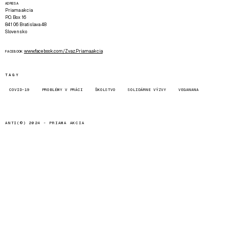
ADRESA
Priama akcia
P.O. Box 16
841 06 Bratislava 48
Slovensko
www.facebook.com/Zvaz.Priama.akcia
FACEBOOK
TAGY
COVID-19
PROBLÉMY V PRÁCI
ŠKOLSTVO
SOLIDÁRNE VÝZVY
VEGANANA
ANTI(©) 2024 -
PRIAMA AKCIA