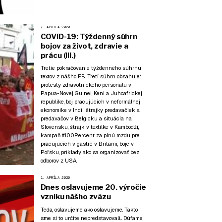
7. APRÍLA 2020
COVID-19: Týždenný súhrn
bojov za život, zdravie a
prácu (III.)
Tretie pokračovanie týždenného súhrnu
textov z nášho FB. Tretí súhrn obsahuje:
protesty zdravotníckeho personálu v
Papua-Novej Guinei, Keni a Juhoafrickej
republike, boj pracujúcich v neformálnej
ekonomike v Indii, štrajky predavačiek a
predavačov v Belgicku a situácia na
Slovensku, štrajk v textilke v Kambodži,
kampaň #100Percent za plnú mzdu pre
pracujúcich v gastre v Británii, boje v
Poľsku, príklady ako sa organizovať bez
odborov z USA.
1. APRÍLA 2020
Dnes oslavujeme 20. výročie
vzniku nášho zväzu
Teda, oslavujeme ako oslavujeme. Takto
sme si to určite nepredstavovali... Dúfame