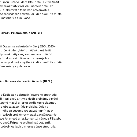
ní jsou určené lidem, kteří chtějí aktivněřešit
y na aktivity v regionu nebo se chtějí do
tějí diskutovat o tématech spojených s
nat podobně smýšlející lidi z okolí. Na místě
 materiály a publikace.
 svazu Priama akcia (28. 4.)
i Ocásci se uskuteční v úterý 28.04. 2026 v
 určené lidem, kteří chtějí aktivně řešit
y na aktivity v regionu nebo se chtějí do
tějí diskutovat o tématech spojených s
nat podobně smýšlející lidi z okolí. Na místě
 materiály a publikace.
zu Priama akcia v Košiciach (18.3.)
a v Košiciach uskutoční otvorené stretnutie.
í, ktorí chcú aktívne riešiť problémy v práci
platené mzdy), prispieť do diskusie vlastnou
alebo sa zapojiť do prebiehajúcich a
 iného sa budeme rozprávať napríklad o
rípadoch problémov v práci, a o plánovaných
de. Ak chceš prísť, kontaktuj nás cez
FB
alebo
up.net). Prípadne
vyplň aj náš dotazník
.
odrobnostiach o mieste a čase stretnutia.