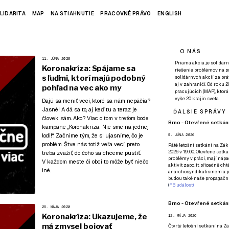
LIDARITA
MAP
NA STIAHNUTIE
PRACOVNÉ PRÁVO
ENGLISH
O NÁS
11. JÚNA 2020
Priama akcia je solidárn
Koronakríza: Spájame sa
riešenie problémov na p
s ľuďmi, ktorí majú podobný
solidárnych akcií za pr
aj v zahraničí. Od roku 
pohľad na vec ako my
pracujúcich (MAP), ktor
vyše 20 krajín sveta.
Dajú sa meniť veci, ktoré sa nám nepáčia?
Jasné! A dá sa to, aj keď tu a teraz je
ĎALŠIE SPRÁVY
človek sám. Ako? Viac o tom v treťom bode
Brno - Otevřené setkání
kampane
„Koronakríza: Nie sme na jednej
lodi!“
. Začnime tým, že si ujasníme, čo je
9. JÚNA 2026
problém. Štve nás totiž veľa vecí, preto
Páté
letošní setkání na Zákl
2026 v 19:00. Otevřené setká
treba zvážiť, do čoho sa chceme pustiť.
problémy v práci, mají nápad
V každom meste či obci to môže byť niečo
aktivit zapojit, případně ch
iné.
anarchosyndikalismem a poz
budou také naše propagační
(
FB událost
)
Brno - Otevřené setkání
25. MÁJA 2020
Koronakríza: Ukazujeme, že
12. MÁJA 2026
má zmysel bojovať
Čtvrtý
letošní setkání na Zák