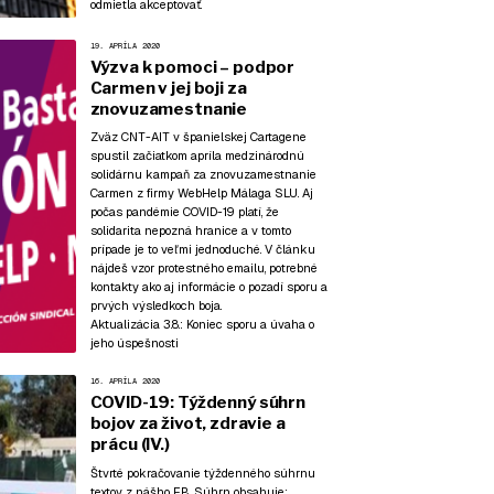
odmietla akceptovať.
19. APRÍLA 2020
Výzva k pomoci – podpor
Carmen v jej boji za
znovuzamestnanie
Zväz CNT-AIT v španielskej Cartagene
spustil začiatkom apríla medzinárodnú
solidárnu kampaň za znovuzamestnanie
Carmen z firmy WebHelp Málaga SLU. Aj
počas pandémie COVID-19 platí, že
solidarita nepozná hranice a v tomto
prípade je to veľmi jednoduché. V článku
nájdeš vzor protestného emailu, potrebné
kontakty ako aj informácie o pozadí sporu a
prvých výsledkoch boja.
Aktualizácia 3.8.:
Koniec sporu a úvaha o
jeho úspešnosti
16. APRÍLA 2020
COVID-19: Týždenný súhrn
bojov za život, zdravie a
prácu (IV.)
Štvrté pokračovanie týždenného súhrnu
textov z nášho FB. Súhrn obsahuje: