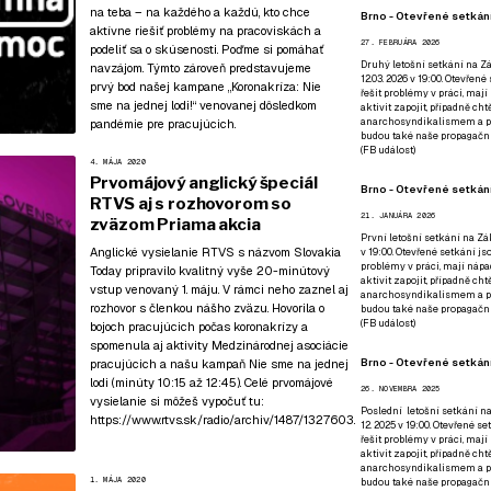
na teba – na každého a každú, kto chce
Brno - Otevřené setkání
aktívne riešiť problémy na pracoviskách a
27. FEBRUÁRA 2026
podeliť sa o skúsenosti. Poďme si pomáhať
Druhý letošní setkání na Zá
navzájom. Týmto zároveň predstavujeme
12.03. 2026 v 19:00. Otevřen
prvý bod našej kampane
„Koronakríza: Nie
řešit problémy v práci, mají
sme na jednej lodi!“
venovanej dôsledkom
aktivit zapojit, případně ch
anarchosyndikalismem a poz
pandémie pre pracujúcich.
budou také naše propagační
(
FB událost
)
4. MÁJA 2020
Prvomájový anglický špeciál
Brno - Otevřené setkání
RTVS aj s rozhovorom so
21. JANUÁRA 2026
zväzom Priama akcia
První letošní setkání na Zák
Anglické vysielanie RTVS s názvom Slovakia
v 19:00. Otevřené setkání js
problémy v práci, mají nápad
Today pripravilo kvalitný vyše 20-minútový
aktivit zapojit, případně ch
vstup venovaný 1. máju. V rámci neho zaznel aj
anarchosyndikalismem a poz
rozhovor s členkou nášho zväzu. Hovorila o
budou také naše propagační
(
FB událost
)
bojoch pracujúcich počas koronakrízy a
spomenula aj aktivity Medzinárodnej asociácie
Brno - Otevřené setkání
pracujúcich a našu kampaň Nie sme na jednej
lodi (minúty 10:15 až 12:45). Celé prvomájové
26. NOVEMBRA 2025
vysielanie si môžeš vypočuť tu:
Poslední letošní setkání na
https://www.rtvs.sk/radio/archiv/1487/1327603
.
12. 2025 v 19:00. Otevřené s
řešit problémy v práci, mají
aktivit zapojit, případně ch
anarchosyndikalismem a poz
1. MÁJA 2020
budou také naše propagační