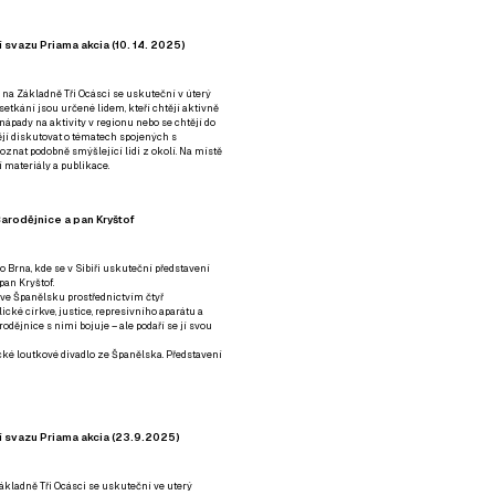
 svazu Priama akcia (10. 14. 2025)
 na Základně Tři Ocásci se uskuteční v úterý
é setkání jsou určené lidem, kteří chtějí aktivně
 nápady na aktivity v regionu nebo se chtějí do
tějí diskutovat o tématech spojených s
nat podobně smýšlející lidi z okolí. Na místě
 materiály a publikace.
arodějnice a pan Kryštof
o Brna, kde se v Sibiři uskuteční představení
pan Kryštof.
 ve Španělsku prostřednictvím čtyř
ické církve, justice, represivního aparátu a
odějnice s nimi bojuje – ale podaří se jí svou
tické loutkové divadlo ze Španělska. Představení
í svazu Priama akcia (23.9.2025)
ákladně Tři Ocásci se uskuteční ve uterý