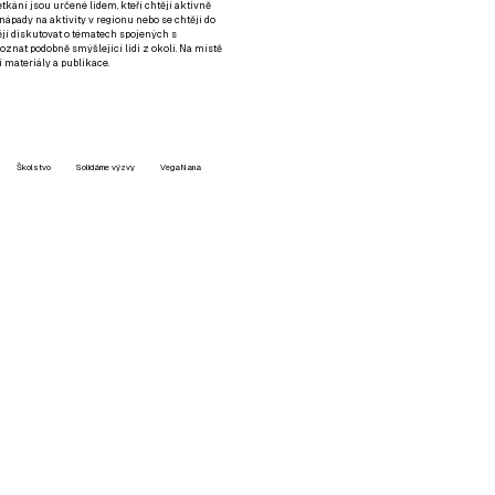
setkání jsou určené lidem, kteří chtějí aktivně
 nápady na aktivity v regionu nebo se chtějí do
tějí diskutovat o tématech spojených s
nat podobně smýšlející lidi z okolí. Na místě
 materiály a publikace.
Školstvo
Solidárne výzvy
VegaNana