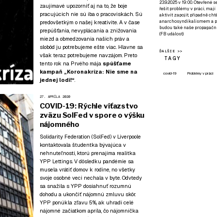
23.9.2025 v 19:00. Otevřené 
zaujímavé upozorniť aj na to, že boje
řešit problémy v práci, mají
pracujúcich nie sú iba o pracoviskách. Sú
aktivit zapojit, případně ch
anarchosyndikalismem a poz
predovšetkým o našej kreativite. A v čase
budou také naše propagační
prepúšťania, nevyplácania a znižovania
(
FB událost
)
miezd a obmedzovania našich práv a
slobôd ju potrebujeme ešte viac. Hlavne sa
ĎALŠIE >>
však teraz potrebujeme navzájom. Preto
TAGY
tento rok na Prvého mája
spúšťame
kampaň
„Koronakríza: Nie sme na
covid-19
Problémy v práci
jednej lodi!“
.
27. APRÍLA 2020
COVID-19: Rýchle víťazstvo
zväzu SolFed v spore o výšku
nájomného
Solidarity Federation (SolFed) v Liverpoole
kontaktovala študentka bývajúca v
nehnuteľnosti, ktorú prenajíma realitka
YPP Lettings. V dôsledku pandémie sa
musela vrátiť domov k rodine, no všetky
svoje osobné veci nechala v byte. Odvtedy
sa snažila s YPP dosiahnuť rozumnú
dohodu a ukončiť nájomnú zmluvu skôr.
YPP ponúkla zľavu 5%, ak uhradí celé
nájomné začiatkom apríla, čo nájomníčka