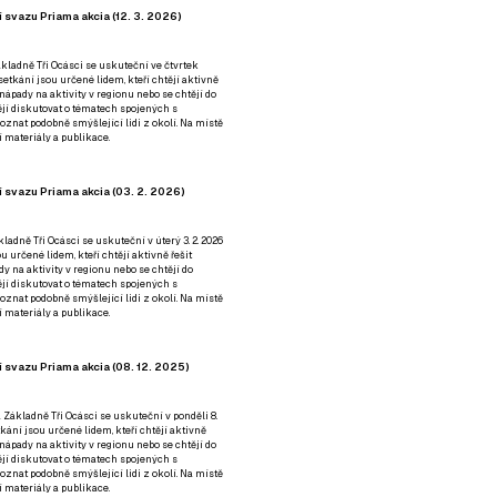
 svazu Priama akcia (12. 3. 2026)
kladně Tři Ocásci se uskuteční ve čtvrtek
é setkání jsou určené lidem, kteří chtějí aktivně
 nápady na aktivity v regionu nebo se chtějí do
tějí diskutovat o tématech spojených s
nat podobně smýšlející lidi z okolí. Na místě
 materiály a publikace.
 svazu Priama akcia (03. 2. 2026)
ladně Tři Ocásci se uskuteční v úterý 3. 2. 2026
ou určené lidem, kteří chtějí aktivně řešit
y na aktivity v regionu nebo se chtějí do
tějí diskutovat o tématech spojených s
nat podobně smýšlející lidi z okolí. Na místě
 materiály a publikace.
 svazu Priama akcia (08. 12. 2025)
 Základně Tři Ocásci se uskuteční v ponděli 8.
etkání jsou určené lidem, kteří chtějí aktivně
 nápady na aktivity v regionu nebo se chtějí do
tějí diskutovat o tématech spojených s
nat podobně smýšlející lidi z okolí. Na místě
 materiály a publikace.