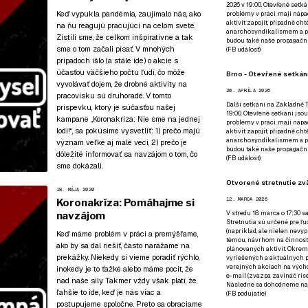
2026 v 19:00. Otevřené setká
Keď vypukla pandémia, zaujímalo nás, ako
problémy v práci, mají nápad
aktivit zapojit, případně ch
na ňu reagujú pracujúci na celom svete.
anarchosyndikalismem a poz
Zistili sme, že celkom inšpiratívne a tak
budou také naše propagační
sme o tom začali písať. V mnohých
(
FB událost
)
prípadoch išlo (a stále ide) o akcie s
účasťou väčšieho počtu ľudí, čo môže
Brno - Otevřené setkání
vyvolávať dojem, že drobné aktivity na
20. APRÍLA 2026
pracovisku sú druhoradé. V tomto
Další setkání na Základně Tř
príspevku, ktorý je súčasťou
našej
19:00. Otevřené setkání jsou
kampane „Koronakríza: Nie sme na jednej
problémy v práci, mají nápad
lodi!“
, sa pokúsime vysvetliť: 1) prečo majú
aktivit zapojit, případně ch
anarchosyndikalismem a poz
význam veľké aj malé veci, 2) prečo je
budou také naše propagační
dôležité informovať sa navzájom o tom, čo
(
FB událost
)
sme dokázali.
Otvorené stretnutie zvä
18. MÁJA 2020
12. MARCA 2026
Koronakríza: Pomáhajme si
V stredu 18. marca o 17:30 s
navzájom
Stretnutia sú určené pre ľud
(napríklad, ale nielen nevy
Keď máme problém v práci a premýšľame,
témou, návrhom na činnosť 
ako by sa dal riešiť, často narážame na
plánovaných aktivít. Okrem
prekážky. Niekedy si vieme poradiť rýchlo,
vyriešených a aktuálnych p
verejných akciach na výcho
inokedy je to ťažké alebo máme pocit, že
e-mail (zvazpa zavináč rise
nad naše sily. Takmer vždy však platí, že
Následne sa dohodneme na p
ľahšie to ide, keď je nás viac a
(
FB podujatie
)
postupujeme spoločne. Preto sa obraciame