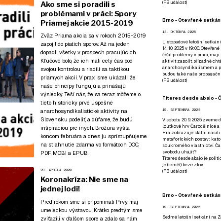
(
FB událost
)
Ako sme si poradili s
problémami v práci: Spory
Brno - Otevřené setkání
Priamej akcie 2015-2019
13. OKTÓBRA 2025
Zväz Priama akcia sa v rokoch 2015-2019
Listopadové letošní setkání
zapojil do piatich sporov. Až na jeden
14. 10. 2025 v 19:00. Otevřen
dopadli všetky v prospech pracujúcich.
řešit problémy v práci, mají
Kľúčové bolo, že ich mali celý čas pod
aktivit zapojit, případně ch
anarchosyndikalismem a poz
svojou kontrolou a riadili sa taktikou
budou také naše propagační
priamych akcií. V praxi sme ukázali, že
(
FB událost
)
naše princípy fungujú a prinášajú
výsledky. Teší nás, že sa teraz môžeme o
Títeres desde abajo - Č
tieto historicky prvé úspešné
anarchosyndikalistické aktivity na
19. SEPTEMBRA 2025
Slovensku podeliť, a dúfame, že budú
V sobotu 20. 9. 2025 zveme d
loutkové hry Čarodějnice a 
inšpiráciou pre iných. Brožúra vyšla
Hra zobrazuje státní násilí
koncom februára a dnes ju sprístupňujeme
metaforických postav: katol
na stiahnutie zdarma vo formátoch
DOC
,
soukromého vlastnictví. Čar
svobodu uhájit?
PDF
,
MOBI
a
EPUB
.
Títeres desde abajo je poli
je (téměř) beze zlov.
29. APRÍLA 2020
(
FB událost
)
Koronakríza: Nie sme na
jednej lodi!
Brno - Otevřené setkán
Pred rokom sme si pripomínali Prvý máj
19. SEPTEMBRA 2025
umeleckou výstavou
. Krátko predtým
sme
Sedmé letošní setkání na Z
zvíťazili v ďalšom spore
a zdalo sa nám