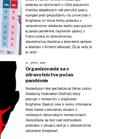
protesty vo väzniciach v USA, pracovníci
čističky odpadových vôd prerušili prácu,
kampaň proti prepúšťaniu na univerzite v
Brightone, tri rôzne formy protestu v
zdravotníctve, solidarita medzi pracujúcimi
aj počas pandémie, najnovšie správy z
Francúzska zo zdravotníctva,
stavebníctva, školstva a leteckého sektora
a smetiari v Británii odkázali „Čo je veľa, to
je veľa“.
16. APRÍLA 2020
Organizovanie sa v
zdravotníctve počas
pandémie
Nasledujúci text pochádza od člena zväzu
Solidarity Federation (SolFed), ktorý
pracuje v nemocnici v anglickom
Brightone. Doplnili sme k nemu informácie,
ktoré máme o aktuálnej situácii v
niektorých slovenských nemocniciach.
Zamýšľame sa tiež nad možnosťami
protestov v situácii, keď je v zdravotníctve
zakázané štrajkovať.