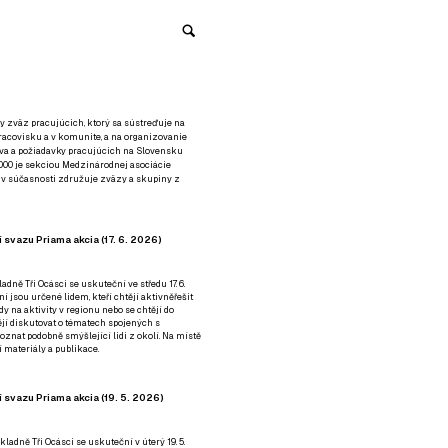
y zväz pracujúcich, ktorý sa sústreďuje na
racovisku a v komunite, a na organizovanie
áva a požiadavky pracujúcich na Slovensku
2000 je sekciou Medzinárodnej asociácie
á v súčasnosti združuje zväzy a skupiny z
 svazu Priama akcia (17. 6. 2026)
adně Tři Ocásci se uskuteční ve středu 17. 6.
ní jsou určené lidem, kteří chtějí aktivněřešit
y na aktivity v regionu nebo se chtějí do
tějí diskutovat o tématech spojených s
nat podobně smýšlející lidi z okolí. Na místě
 materiály a publikace.
 svazu Priama akcia (19. 5. 2026)
ladně Tři Ocásci se uskuteční v úterý 19. 5.