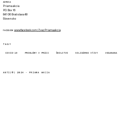
ADRESA
Priama akcia
P.O. Box 16
841 06 Bratislava 48
Slovensko
www.facebook.com/Zvaz.Priama.akcia
FACEBOOK
TAGY
COVID-19
PROBLÉMY V PRÁCI
ŠKOLSTVO
SOLIDÁRNE VÝZVY
VEGANANA
ANTI(©) 2024 -
PRIAMA AKCIA