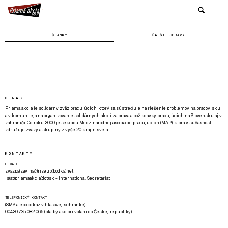
ČLÁNKY
ĎALŠIE SPRÁVY
O NÁS
Priama akcia je solidárny zväz pracujúcich, ktorý sa sústreďuje na riešenie problémov na pracovisku
a v komunite, a na organizovanie solidárnych akcií za práva a požiadavky pracujúcich na Slovensku aj v
zahraničí. Od roku 2000 je sekciou Medzinárodnej asociácie pracujúcich (MAP), ktorá v súčasnosti
združuje zväzy a skupiny z vyše 20 krajín sveta.
KONTAKTY
E-MAIL
zvazpa(zavináč)riseup(bodka)net
is(at)priamaakcia(dot)sk - International Secretariat
TELEFONICKÝ KONTAKT
(SMS alebo odkaz v hlasovej schránke):
00420 735 082 065 (platby ako pri volaní do Českej republiky)